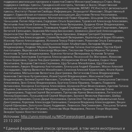
поддержке реализации программ и проектов Совета Министров Северных Стран, Фонд
поддержки свободы прессы, Гражданский контроль, Человек и Закон, Общественная
комиссия по сохранению наследия академика Сахарова, МЕМО. РУ, Институт региональной
прессы, Институт Развития Свободы Информации, Экозащита!-Женсовет, Общественный
вердикт, Евразийская антимонопольная ассоциация, Дзугкоева Регина Николаевна,
Кривенко Сергей Владимирович, Милославский Павел Юрьевич, Шнырова Ольга Вадимовна,
Чанышева Лилия Айратовна, Сидорович Ольга Борисовна, Туровский Александр Алексеевич,
Васильева Анастасия Евгеньевна, Ривина Анна Валерьевна, Бурдина Юлия Владимировна,
Бойко Анатолий Николаевич, Пивоваров Андрей Сергеевич, Дугин Сергей Георгиевич, Аверин
Виталий Евгеньевич, Барахоев Магомед Бекханович, Шевченко Дмитрий Александрович,
Шарипков Олег Викторович, Мошель Ирина Ароновна, Шведов Григорий Сергеевич,
Пономарев Лев Александрович, Созаев Валерий Валерьевич, Каргалицкий Борис Юльевич,
Исакова Ирина Александровна, Исламов Тимур Рифгатович, Романова Ольга Евгеньевна,
Щаров Сергей Алексадрович, Цирульников Борис Альбертович, Халидова Марина
Владимировна, Людевиг Марина Зариевна, Федотова Галина Анатольевна, Паутов Юрий
Анатольевич, Верховский Александр Маркович, Пислакова-Паркер Марина Петровна,
Кочеткова Татьяна Владимировна, Чуркина Наталья Валерьевна, Акимова Татьяна
Николаевна, Золотарева Екатерина Александровна, Рачинский Ян Збигневич, Жемкова
Елена Борисовна, Гудков Лев Дмитриевич, Илларионова Юлия Юрьевна, Саранг Анна
Васильевна, Захарова Светлана Сергеевна, Щур Татьяна Михайловна, Щур Николай
Алексеевич, Аверин Владимир Анатольевич, Блинушов Андрей Юрьевич, Мосин Алексей
Геннадьевич, Гефтер Валентин Михайлович, Симонов Алексей Кириллович, Флиге Ирина
Анатольевна, Мельникова Валентина Дмитриевна, Вититинова Елена Владимировна,
Баженова Светлана Куприяновна, Исаев Сергей Владимирович, Максимов Сергей
Владимирович, Беляев Сергей Иванович, Голубева Елена Николаевна, Ганнушкина Светлана
Алексеевна, Закс Елена Владимировна, Буртина Елена Юрьевна, Гендель Людмила
Залмановна, Кокорина Екатерина Алексеевна, Шуманов Илья Вячеславович, Арапова Галина
Юрьевна, Свечников Анатолий Мариевич, Прохоров Вадим Юрьевич, Шахова Елена
Владимировна, Подузов Сергей Васильевич, Протасова Ирина Вячеславовна, Литинский
Леонид Борисович, Лукашевский Сергей Маркович, Бахмин Вячеслав Иванович, Шабад
Анатолий Ефимович, Сухих Дарья Николаевна, Орлов Олег Петрович, Добровольская Анна
Дмитриевна, Королева Александра Евгеньевна, Смирнов Владимир Александрович, Вицин
Сергей Ефимович, Золотухин Борис Андреевич, Левинсон Лев Семенович, Локшина Татьяна
Иосифовна, Орлов Олег Петрович, Полякова Мара Федоровна, Резник Генри Маркович,
Захаров Герман Константинович
Источник:
http://unro.minjust.ru/NKOForeignAgent.aspx
данные на
23.12.2021
* Единый федеральный список организаций, в том числе иностранных и