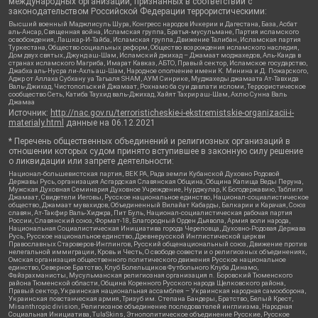
международных организаций, признанных в соответствии с
законодательством Российской Федерации террористическими:
Высший военный Маджлисуль Шура, Конгресс народов Ичкерии и Дагестана, База, Асбат
аль-Ансар, Священная война, Исламская группа, Братья-мусульмане, Партия исламского
освобождения, Лашкар-И-Тайба, Исламская группа, Движение Талибан, Исламская партия
Туркестана, Общество социальных реформ, Общество возрождения исламского наследия,
Дом двух святых, Джунд аш-Шам, Исламский джихад – Джамаат моджахедов, Аль-Каида в
странах исламского Магриба, Имарат Кавказ, АБТО, Правый сектор, Исламское государство,
Джабха аль-Нусра ли-Ахль аш-Шам, Народное ополчение имени К. Минина и Д. Пожарского,
Аджр от Аллаха Субхану уа Тагьаля SHAM, АУМ Синрике, Муджахеды джамаата Ат-Тавхида
Валь-Джихад, Чистопольский Джамаат, Рохнамо ба суи давлати исломи, Террористическое
сообщество Сеть, Катиба Таухид валь-Джихад, Хайят Тахрир аш-Шам, Ахлю Сунна Валь
Джамаа
Источник:
http://nac.gov.ru/terroristicheskie-i-ekstremistskie-organizacii-i-
materialy.html
данные на
06.12.2021
* Перечень общественных объединений и религиозных организаций в
отношении которых судом принято вступившее в законную силу решение
о ликвидации или запрете деятельности:
Национал-большевистская партия, ВЕК РА, Рада земли Кубанской Духовно Родовой
Державы Русь, организация Асгардская Славянская Община, Община Капища Веды Перуна,
Мужская Духовная Семинария Духовное Учреждение, Нурджулар, К Богодержавию, Таблиги
Джамаат, Свидетели Иеговы, Русское национальное единство, Национал-социалистическое
общество, Джамаат мувахидов, Объединенный Вилайат Кабарды, Балкарии и Карачая, Союз
славян, Ат-Такфир Валь-Хиджра, Пит Буль, Национал-социалистическая рабочая партия
России, Славянский союз, Формат-18, Благородный Орден Дьявола, Армия воли народа,
Национальная Социалистическая Инициатива города Череповца, Духовно-Родовая Держава
Русь, Русское национальное единство, Древнерусской Инглистической церкви
Православных Староверов-Инглингов, Русский общенациональный союз, Движение против
нелегальной иммиграции, Кровь и Честь, О свободе совести и о религиозных объединениях,
Омская организация общественного политического движения Русское национальное
единство, Северное Братство, Клуб Болельщиков Футбольного Клуба Динамо,
Файзрахманисты, Мусульманская религиозная организация п. Боровский Тюменского
района Тюменской области, Община Коренного Русского народа Щелковского района,
Правый сектор, Украинская национальная ассамблея – Украинская народная самооборона,
Украинская повстанческая армия, Тризуб им. Степана Бандеры, Братство, Белый Крест,
Misanthropic division, Религиозное объединение последователей инглиизма, Народная
Социальная Инициатива, TulaSkins, Этнополитическое объединение Русские, Русское