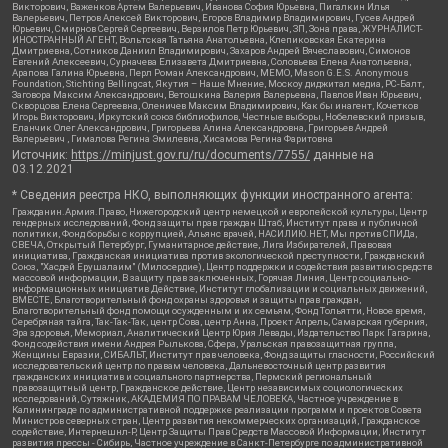
Викторович, Важенков Артем Валерьевич, Иванова София Юрьевна, Пигалкин Илья
Валерьевич, Петров Алексей Викторович, Егоров Владимир Владимирович, Гусев Андрей
Юрьевич, Смирнов Сергей Сергеевич, Верзилов Петр Юрьевич, ЗП, Зона права, ЖУРНАЛИСТ-
ИНОСТРАННЫЙ АГЕНТ, Вольтская Татьяна Анатольевна, Клепиковская Екатерина
Дмитриевна, Сотников Даниил Владимирович, Захаров Андрей Вячеславович, Симонов
Евгений Алексеевич, Сурначева Елизавета Дмитриевна, Соловьева Елена Анатольевна,
Арапова Галина Юрьевна, Перл Роман Александрович, МЕМО, Mason G.E.S. Anonymous
Foundation, Stichting Bellingcat, Якутия – Наше Мнение, Москоу диджитал медиа, РС-Балт,
Заговора Максим Александрович, Ветошкина Валерия Валерьевна, Павлов Иван Юрьевич,
Скворцова Елена Сергеевна, Оленичев Максим Владимирович, Как бы инагент, Кочетков
Игорь Викторович, Иркутский союз библиофилов, Честные выборы, Нобелевский призыв,
Еланчик Олег Александрович, Григорьева Алина Александровна, Григорьев Андрей
Валерьевич , Гималова Регина Эмилевна, Хисамова Регина Фаритовна
Источник:
https://minjust.gov.ru/ru/documents/7755/
данные на
03.12.2021
* Сведения реестра НКО, выполняющих функции иностранного агента:
Гражданин.Армия.Право, Нижегородский центр немецкой и европейской культуры, Центр
гендерных исследований, Фонд защиты прав граждан Штаб, Институт права и публичной
политики, Фонд борьбы с коррупцией, Альянс врачей, НАСИЛИЮ.НЕТ, Мы против СПИДа,
СВЕЧА, Открытый Петербург, Гуманитарное действие, Лига Избирателей, Правовая
инициатива, Гражданская инициатива против экологической преступности, Гражданский
Союз, "Хасдей Ерушалаим" (Милосердие), Центр поддержки и содействия развитию средств
массовой информации, В защиту прав заключенных, Горячая Линия, Центр социально-
информационных инициатив Действие, Институт глобализации и социальных движений,
ВМЕСТЕ, Благотворительный фонд охраны здоровья и защиты прав граждан,
Благотворительный фонд помощи осужденным и их семьям, Фонд Тольятти, Новое время,
Серебряная тайга, Так-Так-Так, центр Сова, центр Анна, Проект Апрель, Самарская губерния,
Эра здоровья, Мемориал, Аналитический Центр Юрия Левады, Издательство Парк Гагарина,
Фонд содействия имени Андрея Рылькова, Сфера, Уральская правозащитная группа,
Женщины Евразии, СИБАЛЬТ, Институт прав человека, Фонд защиты гласности, Российский
исследовательский центр по правам человека, Дальневосточный центр развития
гражданских инициатив и социального партнерства, Пермский региональный
правозащитный центр, Гражданское действие, Центр независимых социологических
исследований, Сутяжник, АКАДЕМИЯ ПО ПРАВАМ ЧЕЛОВЕКА, Частное учреждение в
Калининграде по административной поддержке реализации программ и проектов Совета
Министров северных стран, Центр развития некоммерческих организаций, Гражданское
содействие, Интернешнл-Р, Центр Защиты Прав Средств Массовой Информации, Институт
развития прессы - Сибирь, Частное учреждение в Санкт-Петербурге по административной