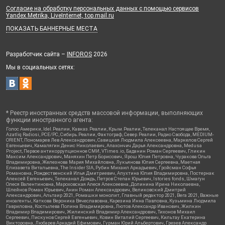
Согласие на обработку персональных данных с помощью сервисов
Yandex.Metrika, LiveInternet, top.mail.ru
ПОКАЗАТЬ БАННЕРНЫЕ МЕСТА
Разработчик сайта –
INFOROS
2026
Мы в социальных сетях:
* Реестр иностранных средств массовой информации, выполняющих
функции иностранного агента:
Голос Америки, Idel.Реалии, Кавказ.Реалии, Крым.Реалии, Телеканал Настоящее Время,
Azatliq Radiosi, PCE/PC, Сибирь.Реалии, Фактограф, Север.Реалии, Радио Свобода, MEDIUM-
ORIENT, Пономарев Лев Александрович, Савицкая Людмила Алексеевна, Маркелов Сергей
Евгеньевич, Камалягин Денис Николаевич, Апахончич Дарья Александровна, Medusa
Project, Первое антикоррупционное СМИ, VTimes.io, Баданин Роман Сергеевич, Гликин
Максим Александрович, Маняхин Петр Борисович, Ярош Юлия Петровна, Чуракова Ольга
Владимировна, Железнова Мария Михайловна, Лукьянова Юлия Сергеевна, Маетная
Елизавета Витальевна, The Insider SIA, Рубин Михаил Аркадьевич, Гройсман Софья
Романовна, Рождественский Илья Дмитриевич, Апухтина Юлия Владимировна, Постернак
Алексей Евгеньевич, Телеканал Дождь, Петров Степан Юрьевич, Istories fonds, Шмагун
Олеся Валентиновна, Мароховская Алеся Алексеевна, Долинина Ирина Николаевна,
Шлейнов Роман Юрьевич, Анин Роман Александрович, Великовский Дмитрий
Александрович, Альтаир 2021, Ромашки монолит, Главный редактор 2021, Вега 2021, Важные
иноагенты, Каткова Вероника Вячеславовна, Карезина Инна Павловна, Кузьмина Людмила
Гавриловна, Костылева Полина Владимировна, Лютов Александр Иванович, Жилкин
Владимир Владимирович, Жилинский Владимир Александрович, Тихонов Михаил
Сергеевич, Пискунов Сергей Евгеньевич, Ковин Виталий Сергеевич, Кильтау Екатерина
Викторовна, Любарев Аркадий Ефимович, Гурман Юрий Альбертович, Грезев Александр