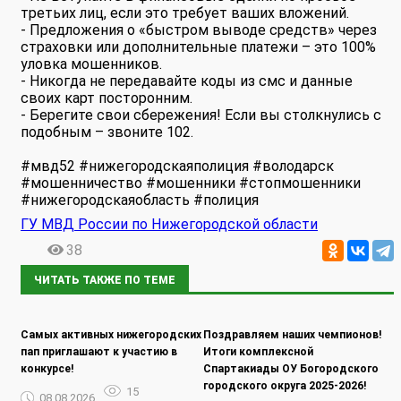
третьих лиц, если это требует ваших вложений.
- Предложения о «быстром выводе средств» через
страховки или дополнительные платежи – это 100%
уловка мошенников.
- Никогда не передавайте коды из смс и данные
своих карт посторонним.
- Берегите свои сбережения! Если вы столкнулись с
подобным – звоните 102.
#мвд52 #нижегородскаяполиция #володарск
#мошенничество #мошенники #стопмошенники
#нижегородскаяобласть #полиция
ГУ МВД России по Нижегородской области
38
ЧИТАТЬ ТАКЖЕ ПО ТЕМЕ
Самых активных нижегородских
Поздравляем наших чемпионов!
пап приглашают к участию в
Итоги комплексной
конкурсе!
Спартакиады ОУ Богородского
городского округа 2025-2026!
15
08.08.2026