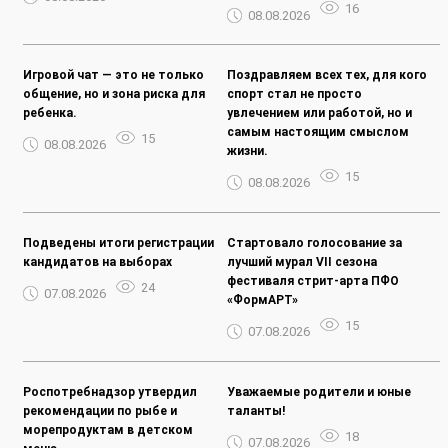
16
08.08.2026
Игровой чат — это не только
Поздравляем всех тех, для кого
общение, но и зона риска для
спорт стал не просто
ребенка.
увлечением или работой, но и
самым настоящим смыслом
15
08.08.2026
жизни.
15
08.08.2026
Подведены итоги регистрации
Стартовало голосование за
кандидатов на выборах
лучший мурал VII сезона
фестиваля стрит-арта ПФО
24
07.08.2026
«ФормАРТ»
15
07.08.2026
Роспотребнадзор утвердил
Уважаемые родители и юные
рекомендации по рыбе и
таланты!
морепродуктам в детском
18
07.08.2026