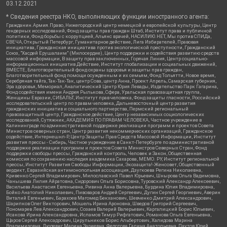
03.12.2021
* Сведения реестра НКО, выполняющих функции иностранного агента:
Гражданин.Армия.Право, Нижегородский центр немецкой и европейской культуры, Центр
гендерных исследований, Фонд защиты прав граждан Штаб, Институт права и публичной
политики, Фонд борьбы с коррупцией, Альянс врачей, НАСИЛИЮ.НЕТ, Мы против СПИДа,
СВЕЧА, Открытый Петербург, Гуманитарное действие, Лига Избирателей, Правовая
инициатива, Гражданская инициатива против экологической преступности, Гражданский
Союз, "Хасдей Ерушалаим" (Милосердие), Центр поддержки и содействия развитию средств
массовой информации, В защиту прав заключенных, Горячая Линия, Центр социально-
информационных инициатив Действие, Институт глобализации и социальных движений,
ВМЕСТЕ, Благотворительный фонд охраны здоровья и защиты прав граждан,
Благотворительный фонд помощи осужденным и их семьям, Фонд Тольятти, Новое время,
Серебряная тайга, Так-Так-Так, центр Сова, центр Анна, Проект Апрель, Самарская губерния,
Эра здоровья, Мемориал, Аналитический Центр Юрия Левады, Издательство Парк Гагарина,
Фонд содействия имени Андрея Рылькова, Сфера, Уральская правозащитная группа,
Женщины Евразии, СИБАЛЬТ, Институт прав человека, Фонд защиты гласности, Российский
исследовательский центр по правам человека, Дальневосточный центр развития
гражданских инициатив и социального партнерства, Пермский региональный
правозащитный центр, Гражданское действие, Центр независимых социологических
исследований, Сутяжник, АКАДЕМИЯ ПО ПРАВАМ ЧЕЛОВЕКА, Частное учреждение в
Калининграде по административной поддержке реализации программ и проектов Совета
Министров северных стран, Центр развития некоммерческих организаций, Гражданское
содействие, Интернешнл-Р, Центр Защиты Прав Средств Массовой Информации, Институт
развития прессы - Сибирь, Частное учреждение в Санкт-Петербурге по административной
поддержке реализации программ и проектов Совета Министров Северных Стран, Фонд
поддержки свободы прессы, Гражданский контроль, Человек и Закон, Общественная
комиссия по сохранению наследия академика Сахарова, МЕМО. РУ, Институт региональной
прессы, Институт Развития Свободы Информации, Экозащита!-Женсовет, Общественный
вердикт, Евразийская антимонопольная ассоциация, Дзугкоева Регина Николаевна,
Кривенко Сергей Владимирович, Милославский Павел Юрьевич, Шнырова Ольга Вадимовна,
Чанышева Лилия Айратовна, Сидорович Ольга Борисовна, Туровский Александр Алексеевич,
Васильева Анастасия Евгеньевна, Ривина Анна Валерьевна, Бурдина Юлия Владимировна,
Бойко Анатолий Николаевич, Пивоваров Андрей Сергеевич, Дугин Сергей Георгиевич, Аверин
Виталий Евгеньевич, Барахоев Магомед Бекханович, Шевченко Дмитрий Александрович,
Шарипков Олег Викторович, Мошель Ирина Ароновна, Шведов Григорий Сергеевич,
Пономарев Лев Александрович, Созаев Валерий Валерьевич, Каргалицкий Борис Юльевич,
Исакова Ирина Александровна, Исламов Тимур Рифгатович, Романова Ольга Евгеньевна,
Щаров Сергей Алексадрович, Цирульников Борис Альбертович, Халидова Марина
Владимировна, Людевиг Марина Зариевна, Федотова Галина Анатольевна, Паутов Юрий