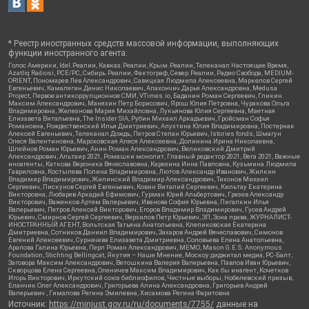
* Реестр иностранных средств массовой информации, выполняющих
функции иностранного агента:
Голос Америки, Idel.Реалии, Кавказ.Реалии, Крым.Реалии, Телеканал Настоящее Время,
Azatliq Radiosi, PCE/PC, Сибирь.Реалии, Фактограф, Север.Реалии, Радио Свобода, MEDIUM-
ORIENT, Пономарев Лев Александрович, Савицкая Людмила Алексеевна, Маркелов Сергей
Евгеньевич, Камалягин Денис Николаевич, Апахончич Дарья Александровна, Medusa
Project, Первое антикоррупционное СМИ, VTimes.io, Баданин Роман Сергеевич, Гликин
Максим Александрович, Маняхин Петр Борисович, Ярош Юлия Петровна, Чуракова Ольга
Владимировна, Железнова Мария Михайловна, Лукьянова Юлия Сергеевна, Маетная
Елизавета Витальевна, The Insider SIA, Рубин Михаил Аркадьевич, Гройсман Софья
Романовна, Рождественский Илья Дмитриевич, Апухтина Юлия Владимировна, Постернак
Алексей Евгеньевич, Телеканал Дождь, Петров Степан Юрьевич, Istories fonds, Шмагун
Олеся Валентиновна, Мароховская Алеся Алексеевна, Долинина Ирина Николаевна,
Шлейнов Роман Юрьевич, Анин Роман Александрович, Великовский Дмитрий
Александрович, Альтаир 2021, Ромашки монолит, Главный редактор 2021, Вега 2021, Важные
иноагенты, Каткова Вероника Вячеславовна, Карезина Инна Павловна, Кузьмина Людмила
Гавриловна, Костылева Полина Владимировна, Лютов Александр Иванович, Жилкин
Владимир Владимирович, Жилинский Владимир Александрович, Тихонов Михаил
Сергеевич, Пискунов Сергей Евгеньевич, Ковин Виталий Сергеевич, Кильтау Екатерина
Викторовна, Любарев Аркадий Ефимович, Гурман Юрий Альбертович, Грезев Александр
Викторович, Важенков Артем Валерьевич, Иванова София Юрьевна, Пигалкин Илья
Валерьевич, Петров Алексей Викторович, Егоров Владимир Владимирович, Гусев Андрей
Юрьевич, Смирнов Сергей Сергеевич, Верзилов Петр Юрьевич, ЗП, Зона права, ЖУРНАЛИСТ-
ИНОСТРАННЫЙ АГЕНТ, Вольтская Татьяна Анатольевна, Клепиковская Екатерина
Дмитриевна, Сотников Даниил Владимирович, Захаров Андрей Вячеславович, Симонов
Евгений Алексеевич, Сурначева Елизавета Дмитриевна, Соловьева Елена Анатольевна,
Арапова Галина Юрьевна, Перл Роман Александрович, МЕМО, Mason G.E.S. Anonymous
Foundation, Stichting Bellingcat, Якутия – Наше Мнение, Москоу диджитал медиа, РС-Балт,
Заговора Максим Александрович, Ветошкина Валерия Валерьевна, Павлов Иван Юрьевич,
Скворцова Елена Сергеевна, Оленичев Максим Владимирович, Как бы инагент, Кочетков
Игорь Викторович, Иркутский союз библиофилов, Честные выборы, Нобелевский призыв,
Еланчик Олег Александрович, Григорьева Алина Александровна, Григорьев Андрей
Валерьевич , Гималова Регина Эмилевна, Хисамова Регина Фаритовна
Источник:
https://minjust.gov.ru/ru/documents/7755/
данные на