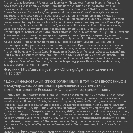
Анатольевич, Верховский Александр Маркович, Пислакова-Паркер Марина Петровна,
Кочеткова Татьяна Владимировна, Чуркина Наталья Валерьевна, Акимова Татьяна
Николаевна, Золотарева Екатерина Александровна, Рачинский Ян Збигневич, Жемкова
Елена Борисовна, Гудков Лев Дмитриевич, Илларионова Юлия Юрьевна, Саранг Анна
Васильевна, Захарова Светлана Сергеевна, Щур Татьяна Михайловна, Щур Николай
Алексеевич, Аверин Владимир Анатольевич, Блинушов Андрей Юрьевич, Мосин Алексей
Геннадьевич, Гефтер Валентин Михайлович, Симонов Алексей Кириллович, Флиге Ирина
Анатольевна, Мельникова Валентина Дмитриевна, Вититинова Елена Владимировна,
Баженова Светлана Куприяновна, Исаев Сергей Владимирович, Максимов Сергей
Владимирович, Беляев Сергей Иванович, Голубева Елена Николаевна, Ганнушкина Светлана
Алексеевна, Закс Елена Владимировна, Буртина Елена Юрьевна, Гендель Людмила
Залмановна, Кокорина Екатерина Алексеевна, Шуманов Илья Вячеславович, Арапова Галина
Юрьевна, Свечников Анатолий Мариевич, Прохоров Вадим Юрьевич, Шахова Елена
Владимировна, Подузов Сергей Васильевич, Протасова Ирина Вячеславовна, Литинский
Леонид Борисович, Лукашевский Сергей Маркович, Бахмин Вячеслав Иванович, Шабад
Анатолий Ефимович, Сухих Дарья Николаевна, Орлов Олег Петрович, Добровольская Анна
Дмитриевна, Королева Александра Евгеньевна, Смирнов Владимир Александрович, Вицин
Сергей Ефимович, Золотухин Борис Андреевич, Левинсон Лев Семенович, Локшина Татьяна
Иосифовна, Орлов Олег Петрович, Полякова Мара Федоровна, Резник Генри Маркович,
Захаров Герман Константинович
Источник:
http://unro.minjust.ru/NKOForeignAgent.aspx
данные на
23.12.2021
* Единый федеральный список организаций, в том числе иностранных и
международных организаций, признанных в соответствии с
законодательством Российской Федерации террористическими:
Высший военный Маджлисуль Шура, Конгресс народов Ичкерии и Дагестана, База, Асбат
аль-Ансар, Священная война, Исламская группа, Братья-мусульмане, Партия исламского
освобождения, Лашкар-И-Тайба, Исламская группа, Движение Талибан, Исламская партия
Туркестана, Общество социальных реформ, Общество возрождения исламского наследия,
Дом двух святых, Джунд аш-Шам, Исламский джихад – Джамаат моджахедов, Аль-Каида в
странах исламского Магриба, Имарат Кавказ, АБТО, Правый сектор, Исламское государство,
Джабха аль-Нусра ли-Ахль аш-Шам, Народное ополчение имени К. Минина и Д. Пожарского,
Аджр от Аллаха Субхану уа Тагьаля SHAM, АУМ Синрике, Муджахеды джамаата Ат-Тавхида
Валь-Джихад, Чистопольский Джамаат, Рохнамо ба суи давлати исломи, Террористическое
сообщество Сеть, Катиба Таухид валь-Джихад, Хайят Тахрир аш-Шам, Ахлю Сунна Валь
Джамаа
Источник:
http://nac.gov.ru/terroristicheskie-i-ekstremistskie-organizacii-i-