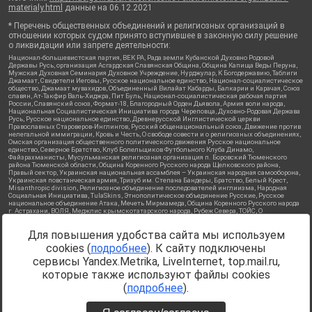
materialy.html
данные на
06.12.2021
* Перечень общественных объединений и религиозных организаций в
отношении которых судом принято вступившее в законную силу решение
о ликвидации или запрете деятельности:
Национал-большевистская партия, ВЕК РА, Рада земли Кубанской Духовно Родовой
Державы Русь, организация Асгардская Славянская Община, Община Капища Веды Перуна,
Мужская Духовная Семинария Духовное Учреждение, Нурджулар, К Богодержавию, Таблиги
Джамаат, Свидетели Иеговы, Русское национальное единство, Национал-социалистическое
общество, Джамаат мувахидов, Объединенный Вилайат Кабарды, Балкарии и Карачая, Союз
славян, Ат-Такфир Валь-Хиджра, Пит Буль, Национал-социалистическая рабочая партия
России, Славянский союз, Формат-18, Благородный Орден Дьявола, Армия воли народа,
Национальная Социалистическая Инициатива города Череповца, Духовно-Родовая Держава
Русь, Русское национальное единство, Древнерусской Инглистической церкви
Православных Староверов-Инглингов, Русский общенациональный союз, Движение против
нелегальной иммиграции, Кровь и Честь, О свободе совести и о религиозных объединениях,
Омская организация общественного политического движения Русское национальное
единство, Северное Братство, Клуб Болельщиков Футбольного Клуба Динамо,
Файзрахманисты, Мусульманская религиозная организация п. Боровский Тюменского
района Тюменской области, Община Коренного Русского народа Щелковского района,
Правый сектор, Украинская национальная ассамблея – Украинская народная самооборона,
Украинская повстанческая армия, Тризуб им. Степана Бандеры, Братство, Белый Крест,
Misanthropic division, Религиозное объединение последователей инглиизма, Народная
Социальная Инициатива, TulaSkins, Этнополитическое объединение Русские, Русское
национальное объединение Атака, Мечеть Мирмамеда, Община Коренного Русского народа
г. Астрахани, ВОЛЯ, Меджлис крымскотатарского народа, Рубеж Севера, ТОЙС, О
противодействии экстремистской деятельности, РЕВТАТПОД, Артподготовка, Штольц, В
честь иконы Божией Матери Державная, Сектор 16, Независимость, Фирма, Молодежная
Для повышения удобства сайта мы используем
правозащитная группа МПГ, Курсом Правды и Единения, Каракольская инициативная
группа, Автоград Крю, Союз Славянских Сил Руси, Алля-Аят, Благотворительный пансионат
cookies (
подробнее
). К сайту подключены
Ак Умут, Русская республика Русь, Арестантское уголовное единство, Башкорт, Нация и
свобода, W.H.С., Фалунь Дафа, Иртыш Ultras, Русский Патриотический клуб-Новокузнецк/
сервисы Yandex.Metrika, LiveInternet, top.mail.ru,
РПК, Сибирский державный союз, Фонд борьбы с коррупцией, Фонд защиты прав граждан,
которые также используют файлы cookies
Штабы Навального, Совет граждан СССР Прикубанского округа г. Краснодара
Источник:
https://minjust.gov.ru/ru/documents/7822/
данные на
(
подробнее
).
08.12.2021