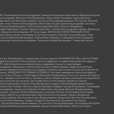
RIENT, Пономарев Лев Александрович, Савицкая Людмила Алексеевна, Маркелов Сергей
лександрович, Маняхин Петр Борисович, Ярош Юлия Петровна, Чуракова Ольга
ождественский Илья Дмитриевич, Апухтина Юлия Владимировна, Постернак Алексей
ьевич, Анин Роман Александрович, Великовский Дмитрий Александрович, Альтаир
ва Полина Владимировна, Лютов Александр Иванович, Жилкин Владимир
кадий Ефимович, Гурман Юрий Альбертович, Грезев Александр Викторович, Важенков
ич, Верзилов Петр Юрьевич, ЗП, Зона права, ЖУРНАЛИСТ-ИНОСТРАННЫЙ АГЕНТ,
вета Дмитриевна, Соловьева Елена Анатольевна, Арапова Галина Юрьевна, Перл
тошкина Валерия Валерьевна, Павлов Иван Юрьевич, Скворцова Елена Сергеевна,
горьева Алина Александровна, Григорьев Андрей Валерьевич , Гималова Регина
итики, Фонд борьбы с коррупцией, Альянс врачей, НАСИЛИЮ.НЕТ, Мы против СПИДа,
сдей Ерушалаим" (Милосердие), Центр поддержки и содействия развитию средств
Е, Благотворительный фонд охраны здоровья и защиты прав граждан,
Эра здоровья, Мемориал, Аналитический Центр Юрия Левады, Издательство Парк
кий исследовательский центр по правам человека, Дальневосточный центр развития
утяжник, АКАДЕМИЯ ПО ПРАВАМ ЧЕЛОВЕКА, Частное учреждение в Калининграде по
шнл-Р, Центр Защиты Прав Средств Массовой Информации, Институт развития прессы
ссы, Гражданский контроль, Человек и Закон, Общественная комиссия по сохранению
монопольная ассоциация, Дзугкоева Регина Николаевна, Кривенко Сергей
асия Евгеньевна, Ривина Анна Валерьевна, Бурдина Юлия Владимировна, Бойко
ов Олег Викторович, Мошель Ирина Ароновна, Шведов Григорий Сергеевич, Пономарев
лексадрович, Цирульников Борис Альбертович, Халидова Марина Владимировна,
ировна, Чуркина Наталья Валерьевна, Акимова Татьяна Николаевна, Золотарева
геевна, Щур Татьяна Михайловна, Щур Николай Алексеевич, Аверин Владимир
а Дмитриевна, Вититинова Елена Владимировна, Баженова Светлана Куприяновна,
ртина Елена Юрьевна, Гендель Людмила Залмановна, Кокорина Екатерина
ч, Протасова Ирина Вячеславовна, Литинский Леонид Борисович, Лукашевский Сергей
, Смирнов Владимир Александрович, Вицин Сергей Ефимович, Золотухин Борис