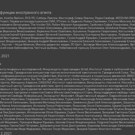
функции иностранного агента:
я, Azatliq Radiosi, PCE/PC, Сибирь.Реалии, Фактограф, Север.Реалии, Радио Свобода, MEDIUM-O
roject, Первое антикоррупционное СМИ, VTimes.io, Баданин Роман Сергеевич, Гликин Максим А
изавета Витальевна, The Insider SIA, Рубин Михаил Аркадьевич, Гройсман Софья Романовна, Р
ся Валентиновна, Мароховская Алеся Алексеевна, Долинина Ирина Николаевна, Шлейнов Роман Юр
кова Вероника Вячеславовна, Карезина Инна Павловна, Кузьмина Людмила Гавриловна, Костыле
унов Сергей Евгеньевич, Ковин Виталий Сергеевич, Кильтау Екатерина Викторовна, Любарев Ар
сей Викторович, Егоров Владимир Владимирович, Гусев Андрей Юрьевич, Смирнов Сергей Сергеев
ил Владимирович, Захаров Андрей Вячеславович, Симонов Евгений Алексеевич, Сурначева Елиза
at, Якутия – Наше Мнение, Москоу диджитал медиа, РС-Балт, Заговора Максим Александрович, Ве
кий союз библиофилов, Честные выборы, Нобелевский призыв, Еланчик Олег Александрович, Гри
2.2021
:
нтр гендерных исследований, Фонд защиты прав граждан Штаб, Институт права и публичной пол
нициатива, Гражданская инициатива против экологической преступности, Гражданский Союз, "Ха
о-информационных инициатив Действие, Институт глобализации и социальных движений, ВМЕСТ
, Серебряная тайга, Так-Так-Так, центр Сова, центр Анна, Проект Апрель, Самарская губерния, 
 группа, Женщины Евразии, СИБАЛЬТ, Институт прав человека, Фонд защиты гласности, Российс
защитный центр, Гражданское действие, Центр независимых социологических исследований, С
верных стран, Центр развития некоммерческих организаций, Гражданское содействие, Интерне
реализации программ и проектов Совета Министров Северных Стран, Фонд поддержки свободы пре
Развития Свободы Информации, Экозащита!-Женсовет, Общественный вердикт, Евразийская анти
лия Айратовна, Сидорович Ольга Борисовна, Туровский Александр Алексеевич, Васильева Анаст
н Виталий Евгеньевич, Барахоев Магомед Бекханович, Шевченко Дмитрий Александрович, Шарипк
а Ирина Александровна, Исламов Тимур Рифгатович, Романова Ольга Евгеньевна, Щаров Сергей А
Верховский Александр Маркович, Пислакова-Паркер Марина Петровна, Кочеткова Татьяна Владим
в Лев Дмитриевич, Илларионова Юлия Юрьевна, Саранг Анна Васильевна, Захарова Светлана Сер
тин Михайлович, Симонов Алексей Кириллович, Флиге Ирина Анатольевна, Мельникова Валентин
ч, Голубева Елена Николаевна, Ганнушкина Светлана Алексеевна, Закс Елена Владимировна, Бу
лий Мариевич, Прохоров Вадим Юрьевич, Шахова Елена Владимировна, Подузов Сергей Васильеви
аевна, Орлов Олег Петрович, Добровольская Анна Дмитриевна, Королева Александра Евгеньевна
ич, Полякова Мара Федоровна, Резник Генри Маркович, Захаров Герман Константинович
12.2021