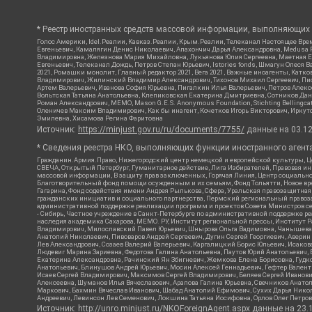
* Реестр иностранных средств массовой информации, выполняющих 
Голос Америки, Idel.Реалии, Кавказ.Реалии, Крым.Реалии, Телеканал Настоящее Врем
Евгеньевич, Камалягин Денис Николаевич, Апахончич Дарья Александровна, Medusa P
Владимировна, Железнова Мария Михайловна, Лукьянова Юлия Сергеевна, Маетная Ел
Евгеньевич, Телеканал Дождь, Петров Степан Юрьевич, Istories fonds, Шмагун Оле
2021, Ромашки монолит, Главный редактор 2021, Вега 2021, Важные иноагенты, Кат
Владимирович, Жилинский Владимир Александрович, Тихонов Михаил Сергеевич, Писк
Артем Валерьевич, Иванова София Юрьевна, Пигалкин Илья Валерьевич, Петров Алек
Вольтская Татьяна Анатольевна, Клепиковская Екатерина Дмитриевна, Сотников Дани
Роман Александрович, МЕМО, Mason G.E.S. Anonymous Foundation, Stichting Bellingc
Оленичев Максим Владимирович, Как бы инагент, Кочетков Игорь Викторович, Иркутс
Эмилевна, Хисамова Регина Фаритовна
Источник:
https://minjust.gov.ru/ru/documents/7755/
данные на
03.1
* Сведения реестра НКО, выполняющих функции иностранного агента
Гражданин.Армия.Право, Нижегородский центр немецкой и европейской культуры, Це
СВЕЧА, Открытый Петербург, Гуманитарное действие, Лига Избирателей, Правовая и
массовой информации, В защиту прав заключенных, Горячая Линия, Центр социальн
Благотворительный фонд помощи осужденным и их семьям, Фонд Тольятти, Новое время
Гагарина, Фонд содействия имени Андрея Рылькова, Сфера, Уральская правозащитная
гражданских инициатив и социального партнерства, Пермский региональный право
административной поддержке реализации программ и проектов Совета Министров се
- Сибирь, Частное учреждение в Санкт-Петербурге по административной поддержке 
наследия академика Сахарова, МЕМО. РУ, Институт региональной прессы, Институт 
Владимирович, Милославский Павел Юрьевич, Шнырова Ольга Вадимовна, Чанышева Ли
Анатолий Николаевич, Пивоваров Андрей Сергеевич, Дугин Сергей Георгиевич, Авери
Лев Александрович, Созаев Валерий Валерьевич, Каргалицкий Борис Юльевич, Исаков
Людевиг Марина Зариевна, Федотова Галина Анатольевна, Паутов Юрий Анатольевич, 
Екатерина Александровна, Рачинский Ян Збигневич, Жемкова Елена Борисовна, Гудко
Анатольевич, Блинушов Андрей Юрьевич, Мосин Алексей Геннадьевич, Гефтер Вален
Исаев Сергей Владимирович, Максимов Сергей Владимирович, Беляев Сергей Иванови
Алексеевна, Шуманов Илья Вячеславович, Арапова Галина Юрьевна, Свечников Анато
Маркович, Бахмин Вячеслав Иванович, Шабад Анатолий Ефимович, Сухих Дарья Никол
Андреевич, Левинсон Лев Семенович, Локшина Татьяна Иосифовна, Орлов Олег Петров
Источник:
http://unro.minjust.ru/NKOForeignAgent.aspx
данные на
23.