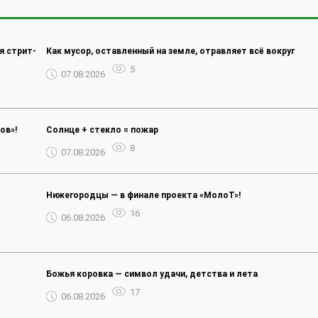
я стрит-
Как мусор, оставленный на земле, отравляет всё вокруг
5
07.08.2026
ов»!
Солнце + стекло = пожар
8
07.08.2026
Нижегородцы — в финале проекта «МолоТ»!
16
06.08.2026
Божья коровка — символ удачи, детства и лета
17
06.08.2026