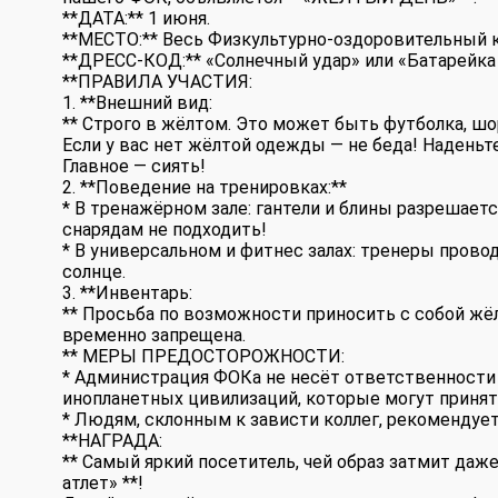
**ДАТА:** 1 июня.
**МЕСТО:** Весь Физкультурно-оздоровительный 
**ДРЕСС-КОД:** «Солнечный удар» или «Батарейка
**ПРАВИЛА УЧАСТИЯ:
1. **Внешний вид:
** Строго в жёлтом. Это может быть футболка, шо
Если у вас нет жёлтой одежды — не беда! Наденьт
Главное — сиять!
2. **Поведение на тренировках:**
* В тренажёрном зале: гантели и блины разрешает
снарядам не подходить!
* В универсальном и фитнес залах: тренеры провод
солнце.
3. **Инвентарь:
** Просьба по возможности приносить с собой жёл
временно запрещена.
** МЕРЫ ПРЕДОСТОРОЖНОСТИ:
* Администрация ФОКа не несёт ответственности 
инопланетных цивилизаций, которые могут принят
* Людям, склонным к зависти коллег, рекомендует
**НАГРАДА:
** Самый яркий посетитель, чей образ затмит даж
атлет» **!