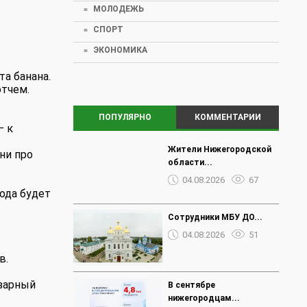
МОЛОДЕЖЬ
СПОРТ
ЭКОНОМИКА
а банана.
отчем.
ПОПУЛЯРНО
КОММЕНТАРИИ
— к
Жители Нижегородской
ни про
области...
04.08.2026
67
ода будет
Сотрудники МБУ ДО...
04.08.2026
51
в.
езарный
В сентябре
нижегородцам...