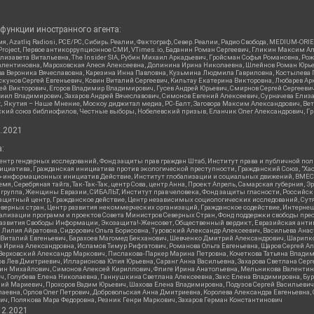
функции иностранного агента:
я, Azatliq Radiosi, PCE/PC, Сибирь.Реалии, Фактограф, Север.Реалии, Радио Свобода, MEDIUM-O
roject, Первое антикоррупционное СМИ, VTimes.io, Баданин Роман Сергеевич, Гликин Максим А
изавета Витальевна, The Insider SIA, Рубин Михаил Аркадьевич, Гройсман Софья Романовна, Р
ся Валентиновна, Мароховская Алеся Алексеевна, Долинина Ирина Николаевна, Шлейнов Роман Юр
кова Вероника Вячеславовна, Карезина Инна Павловна, Кузьмина Людмила Гавриловна, Костыле
унов Сергей Евгеньевич, Ковин Виталий Сергеевич, Кильтау Екатерина Викторовна, Любарев Ар
сей Викторович, Егоров Владимир Владимирович, Гусев Андрей Юрьевич, Смирнов Сергей Сергеев
ил Владимирович, Захаров Андрей Вячеславович, Симонов Евгений Алексеевич, Сурначева Елиза
at, Якутия – Наше Мнение, Москоу диджитал медиа, РС-Балт, Заговора Максим Александрович, Ве
кий союз библиофилов, Честные выборы, Нобелевский призыв, Еланчик Олег Александрович, Гри
2.2021
:
нтр гендерных исследований, Фонд защиты прав граждан Штаб, Институт права и публичной пол
нициатива, Гражданская инициатива против экологической преступности, Гражданский Союз, "Ха
о-информационных инициатив Действие, Институт глобализации и социальных движений, ВМЕСТ
, Серебряная тайга, Так-Так-Так, центр Сова, центр Анна, Проект Апрель, Самарская губерния, 
 группа, Женщины Евразии, СИБАЛЬТ, Институт прав человека, Фонд защиты гласности, Российс
защитный центр, Гражданское действие, Центр независимых социологических исследований, С
верных стран, Центр развития некоммерческих организаций, Гражданское содействие, Интерне
реализации программ и проектов Совета Министров Северных Стран, Фонд поддержки свободы пре
Развития Свободы Информации, Экозащита!-Женсовет, Общественный вердикт, Евразийская анти
лия Айратовна, Сидорович Ольга Борисовна, Туровский Александр Алексеевич, Васильева Анаст
н Виталий Евгеньевич, Барахоев Магомед Бекханович, Шевченко Дмитрий Александрович, Шарипк
а Ирина Александровна, Исламов Тимур Рифгатович, Романова Ольга Евгеньевна, Щаров Сергей А
Верховский Александр Маркович, Пислакова-Паркер Марина Петровна, Кочеткова Татьяна Владим
в Лев Дмитриевич, Илларионова Юлия Юрьевна, Саранг Анна Васильевна, Захарова Светлана Сер
тин Михайлович, Симонов Алексей Кириллович, Флиге Ирина Анатольевна, Мельникова Валентин
ч, Голубева Елена Николаевна, Ганнушкина Светлана Алексеевна, Закс Елена Владимировна, Бу
лий Мариевич, Прохоров Вадим Юрьевич, Шахова Елена Владимировна, Подузов Сергей Васильеви
аевна, Орлов Олег Петрович, Добровольская Анна Дмитриевна, Королева Александра Евгеньевна
ич, Полякова Мара Федоровна, Резник Генри Маркович, Захаров Герман Константинович
12.2021