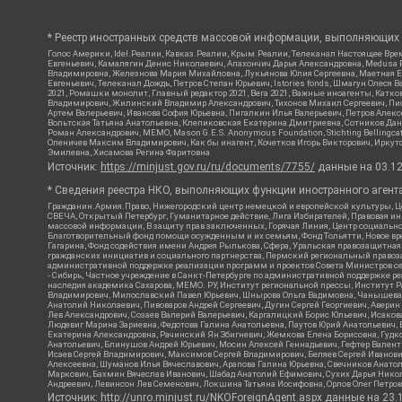
* Реестр иностранных средств массовой информации, выполняющих 
Голос Америки, Idel.Реалии, Кавказ.Реалии, Крым.Реалии, Телеканал Настоящее Врем
Евгеньевич, Камалягин Денис Николаевич, Апахончич Дарья Александровна, Medusa P
Владимировна, Железнова Мария Михайловна, Лукьянова Юлия Сергеевна, Маетная Ел
Евгеньевич, Телеканал Дождь, Петров Степан Юрьевич, Istories fonds, Шмагун Оле
2021, Ромашки монолит, Главный редактор 2021, Вега 2021, Важные иноагенты, Кат
Владимирович, Жилинский Владимир Александрович, Тихонов Михаил Сергеевич, Писк
Артем Валерьевич, Иванова София Юрьевна, Пигалкин Илья Валерьевич, Петров Алек
Вольтская Татьяна Анатольевна, Клепиковская Екатерина Дмитриевна, Сотников Дани
Роман Александрович, МЕМО, Mason G.E.S. Anonymous Foundation, Stichting Bellingc
Оленичев Максим Владимирович, Как бы инагент, Кочетков Игорь Викторович, Иркутс
Эмилевна, Хисамова Регина Фаритовна
Источник:
https://minjust.gov.ru/ru/documents/7755/
данные на
03.1
* Сведения реестра НКО, выполняющих функции иностранного агента
Гражданин.Армия.Право, Нижегородский центр немецкой и европейской культуры, Це
СВЕЧА, Открытый Петербург, Гуманитарное действие, Лига Избирателей, Правовая и
массовой информации, В защиту прав заключенных, Горячая Линия, Центр социальн
Благотворительный фонд помощи осужденным и их семьям, Фонд Тольятти, Новое время
Гагарина, Фонд содействия имени Андрея Рылькова, Сфера, Уральская правозащитная
гражданских инициатив и социального партнерства, Пермский региональный право
административной поддержке реализации программ и проектов Совета Министров се
- Сибирь, Частное учреждение в Санкт-Петербурге по административной поддержке 
наследия академика Сахарова, МЕМО. РУ, Институт региональной прессы, Институт 
Владимирович, Милославский Павел Юрьевич, Шнырова Ольга Вадимовна, Чанышева Ли
Анатолий Николаевич, Пивоваров Андрей Сергеевич, Дугин Сергей Георгиевич, Авери
Лев Александрович, Созаев Валерий Валерьевич, Каргалицкий Борис Юльевич, Исаков
Людевиг Марина Зариевна, Федотова Галина Анатольевна, Паутов Юрий Анатольевич, 
Екатерина Александровна, Рачинский Ян Збигневич, Жемкова Елена Борисовна, Гудко
Анатольевич, Блинушов Андрей Юрьевич, Мосин Алексей Геннадьевич, Гефтер Вален
Исаев Сергей Владимирович, Максимов Сергей Владимирович, Беляев Сергей Иванови
Алексеевна, Шуманов Илья Вячеславович, Арапова Галина Юрьевна, Свечников Анато
Маркович, Бахмин Вячеслав Иванович, Шабад Анатолий Ефимович, Сухих Дарья Никол
Андреевич, Левинсон Лев Семенович, Локшина Татьяна Иосифовна, Орлов Олег Петров
Источник:
http://unro.minjust.ru/NKOForeignAgent.aspx
данные на
23.