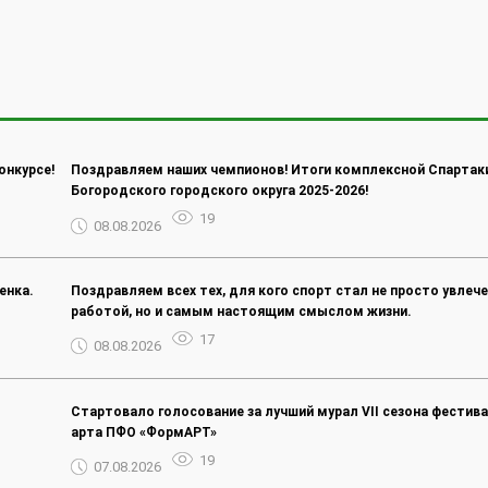
онкурсе!
Поздравляем наших чемпионов! Итоги комплексной Спартак
Богородского городского округа 2025-2026!
19
08.08.2026
енка.
Поздравляем всех тех, для кого спорт стал не просто увлеч
работой, но и самым настоящим смыслом жизни.
17
08.08.2026
Стартовало голосование за лучший мурал VII сезона фестива
арта ПФО «ФормАРТ»
19
07.08.2026