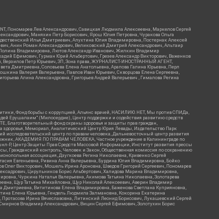
RIENT, Пономарев Лев Александрович, Савицкая Людмила Алексеевна, Маркелов Сергей
лександрович, Маняхин Петр Борисович, Ярош Юлия Петровна, Чуракова Ольга
ождественский Илья Дмитриевич, Апухтина Юлия Владимировна, Постернак Алексей
ьевич, Анин Роман Александрович, Великовский Дмитрий Александрович, Альтаир
ва Полина Владимировна, Лютов Александр Иванович, Жилкин Владимир
кадий Ефимович, Гурман Юрий Альбертович, Грезев Александр Викторович, Важенков
ич, Верзилов Петр Юрьевич, ЗП, Зона права, ЖУРНАЛИСТ-ИНОСТРАННЫЙ АГЕНТ,
вета Дмитриевна, Соловьева Елена Анатольевна, Арапова Галина Юрьевна, Перл
тошкина Валерия Валерьевна, Павлов Иван Юрьевич, Скворцова Елена Сергеевна,
горьева Алина Александровна, Григорьев Андрей Валерьевич , Гималова Регина
итики, Фонд борьбы с коррупцией, Альянс врачей, НАСИЛИЮ.НЕТ, Мы против СПИДа,
сдей Ерушалаим" (Милосердие), Центр поддержки и содействия развитию средств
Е, Благотворительный фонд охраны здоровья и защиты прав граждан,
Эра здоровья, Мемориал, Аналитический Центр Юрия Левады, Издательство Парк
кий исследовательский центр по правам человека, Дальневосточный центр развития
утяжник, АКАДЕМИЯ ПО ПРАВАМ ЧЕЛОВЕКА, Частное учреждение в Калининграде по
шнл-Р, Центр Защиты Прав Средств Массовой Информации, Институт развития прессы
ссы, Гражданский контроль, Человек и Закон, Общественная комиссия по сохранению
монопольная ассоциация, Дзугкоева Регина Николаевна, Кривенко Сергей
асия Евгеньевна, Ривина Анна Валерьевна, Бурдина Юлия Владимировна, Бойко
ов Олег Викторович, Мошель Ирина Ароновна, Шведов Григорий Сергеевич, Пономарев
лексадрович, Цирульников Борис Альбертович, Халидова Марина Владимировна,
ировна, Чуркина Наталья Валерьевна, Акимова Татьяна Николаевна, Золотарева
геевна, Щур Татьяна Михайловна, Щур Николай Алексеевич, Аверин Владимир
а Дмитриевна, Вититинова Елена Владимировна, Баженова Светлана Куприяновна,
ртина Елена Юрьевна, Гендель Людмила Залмановна, Кокорина Екатерина
ч, Протасова Ирина Вячеславовна, Литинский Леонид Борисович, Лукашевский Сергей
, Смирнов Владимир Александрович, Вицин Сергей Ефимович, Золотухин Борис