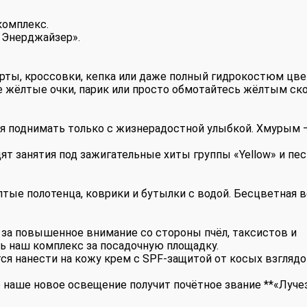
комплекс.
 Энерджайзер».
рты, кроссовки, кепка или даже полный гидрокостюм цвет
е жёлтые очки, парик или просто обмотайтесь жёлтым ск
ся поднимать только с жизнерадостной улыбкой. Хмурым 
ят занятия под зажигательные хиты группы «Yellow» и пес
тые полотенца, коврики и бутылки с водой. Бесцветная в
за повышенное внимание со стороны пчёл, таксистов и
ь наш комплекс за посадочную площадку.
ся нанести на кожу крем с SPF-защитой от косых взглядо
е наше новое освещение получит почётное звание **«Луч