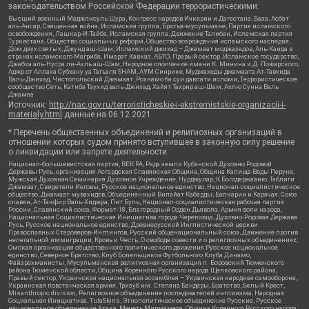
законодательством Российской Федерации террористическими:
Высший военный Маджлисуль Шура, Конгресс народов Ичкерии и Дагестана, База, Асбат
аль-Ансар, Священная война, Исламская группа, Братья-мусульмане, Партия исламского
освобождения, Лашкар-И-Тайба, Исламская группа, Движение Талибан, Исламская партия
Туркестана, Общество социальных реформ, Общество возрождения исламского наследия,
Дом двух святых, Джунд аш-Шам, Исламский джихад – Джамаат моджахедов, Аль-Каида в
странах исламского Магриба, Имарат Кавказ, АБТО, Правый сектор, Исламское государство,
Джабха аль-Нусра ли-Ахль аш-Шам, Народное ополчение имени К. Минина и Д. Пожарского,
Аджр от Аллаха Субхану уа Тагьаля SHAM, АУМ Синрике, Муджахеды джамаата Ат-Тавхида
Валь-Джихад, Чистопольский Джамаат, Рохнамо ба суи давлати исломи, Террористическое
сообщество Сеть, Катиба Таухид валь-Джихад, Хайят Тахрир аш-Шам, Ахлю Сунна Валь
Джамаа
Источник:
http://nac.gov.ru/terroristicheskie-i-ekstremistskie-organizacii-i-
materialy.html
данные на
06.12.2021
* Перечень общественных объединений и религиозных организаций в
отношении которых судом принято вступившее в законную силу решение
о ликвидации или запрете деятельности:
Национал-большевистская партия, ВЕК РА, Рада земли Кубанской Духовно Родовой
Державы Русь, организация Асгардская Славянская Община, Община Капища Веды Перуна,
Мужская Духовная Семинария Духовное Учреждение, Нурджулар, К Богодержавию, Таблиги
Джамаат, Свидетели Иеговы, Русское национальное единство, Национал-социалистическое
общество, Джамаат мувахидов, Объединенный Вилайат Кабарды, Балкарии и Карачая, Союз
славян, Ат-Такфир Валь-Хиджра, Пит Буль, Национал-социалистическая рабочая партия
России, Славянский союз, Формат-18, Благородный Орден Дьявола, Армия воли народа,
Национальная Социалистическая Инициатива города Череповца, Духовно-Родовая Держава
Русь, Русское национальное единство, Древнерусской Инглистической церкви
Православных Староверов-Инглингов, Русский общенациональный союз, Движение против
нелегальной иммиграции, Кровь и Честь, О свободе совести и о религиозных объединениях,
Омская организация общественного политического движения Русское национальное
единство, Северное Братство, Клуб Болельщиков Футбольного Клуба Динамо,
Файзрахманисты, Мусульманская религиозная организация п. Боровский Тюменского
района Тюменской области, Община Коренного Русского народа Щелковского района,
Правый сектор, Украинская национальная ассамблея – Украинская народная самооборона,
Украинская повстанческая армия, Тризуб им. Степана Бандеры, Братство, Белый Крест,
Misanthropic division, Религиозное объединение последователей инглиизма, Народная
Социальная Инициатива, TulaSkins, Этнополитическое объединение Русские, Русское
национальное объединение Атака, Мечеть Мирмамеда, Община Коренного Русского народа