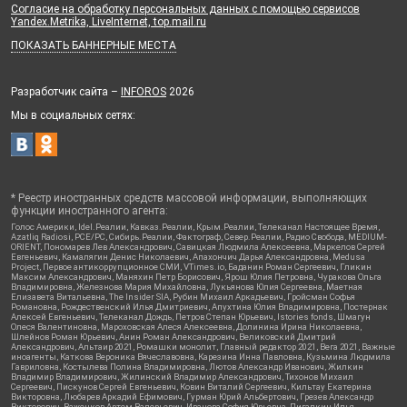
Согласие на обработку персональных данных с помощью сервисов
Yandex.Metrika, LiveInternet, top.mail.ru
ПОКАЗАТЬ БАННЕРНЫЕ МЕСТА
Разработчик сайта –
INFOROS
2026
Мы в социальных сетях:
* Реестр иностранных средств массовой информации, выполняющих
функции иностранного агента:
Голос Америки, Idel.Реалии, Кавказ.Реалии, Крым.Реалии, Телеканал Настоящее Время,
Azatliq Radiosi, PCE/PC, Сибирь.Реалии, Фактограф, Север.Реалии, Радио Свобода, MEDIUM-
ORIENT, Пономарев Лев Александрович, Савицкая Людмила Алексеевна, Маркелов Сергей
Евгеньевич, Камалягин Денис Николаевич, Апахончич Дарья Александровна, Medusa
Project, Первое антикоррупционное СМИ, VTimes.io, Баданин Роман Сергеевич, Гликин
Максим Александрович, Маняхин Петр Борисович, Ярош Юлия Петровна, Чуракова Ольга
Владимировна, Железнова Мария Михайловна, Лукьянова Юлия Сергеевна, Маетная
Елизавета Витальевна, The Insider SIA, Рубин Михаил Аркадьевич, Гройсман Софья
Романовна, Рождественский Илья Дмитриевич, Апухтина Юлия Владимировна, Постернак
Алексей Евгеньевич, Телеканал Дождь, Петров Степан Юрьевич, Istories fonds, Шмагун
Олеся Валентиновна, Мароховская Алеся Алексеевна, Долинина Ирина Николаевна,
Шлейнов Роман Юрьевич, Анин Роман Александрович, Великовский Дмитрий
Александрович, Альтаир 2021, Ромашки монолит, Главный редактор 2021, Вега 2021, Важные
иноагенты, Каткова Вероника Вячеславовна, Карезина Инна Павловна, Кузьмина Людмила
Гавриловна, Костылева Полина Владимировна, Лютов Александр Иванович, Жилкин
Владимир Владимирович, Жилинский Владимир Александрович, Тихонов Михаил
Сергеевич, Пискунов Сергей Евгеньевич, Ковин Виталий Сергеевич, Кильтау Екатерина
Викторовна, Любарев Аркадий Ефимович, Гурман Юрий Альбертович, Грезев Александр
Викторович, Важенков Артем Валерьевич, Иванова София Юрьевна, Пигалкин Илья