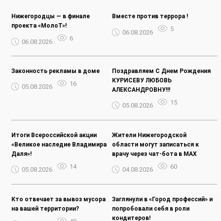
Нижегородцы — в финале
Вместе против террора !
проекта «МолоТ»!
5
06.08.2026
6
06.08.2026
Законность рекламы в доме
Поздравляем С Днем Рождения
КУРИСЕВУ ЛЮБОВЬ
16
05.08.2026
АЛЕКСАНДРОВНУ!!!
15
05.08.2026
Итоги Всероссийской акции
Жители Нижегородской
«Великое наследие Владимира
области могут записаться к
Даля»!
врачу через чат-бота в MAX
14
60
05.08.2026
04.08.2026
Кто отвечает за вывоз мусора
Заглянули в «Город профессий» и
на вашей территории?
попробовали себя в роли
кондитеров!