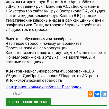
игры на гитаре» - рук. Благов А.А., «Арт-хобби» и
«Школа стиля» - рук. Плаксина А.С., «Веб-дизайн» и
«Конструктор сайтов» - рук. Вострякова Е.А., «Студия
фото- и видеосъемки» - рук. Казнин В.В.) прошли
тематические классные часы в рамках Единых дней
профилактики. Тема, которую обсудили с ребятами:
«Подросток и стресс».
Вместе с обучающимися разобрали:
Что такое стресс и почему он возникает.
Простые приёмы саморегуляции.
Как организовать подготовку так, чтобы не выгореть.
Почему режим сна и отдыха — не враги учёбы, а
главные помощники.
#Центрвнешкольнойработы #Образование_BG
#ЕдиныеДниПрофилактики #ПодростокИСтресс
#ПсихологическаяГотовность
Центр внешкольной работы г.Богородск
42
ЧИТАТЬ ТАКЖЕ ПО ТЕМЕ