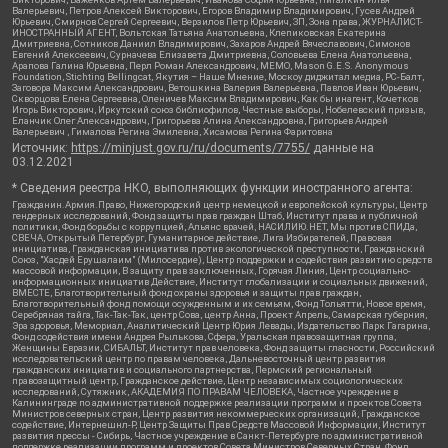
Валерьевич, Петров Алексей Викторович, Егоров Владимир Владимирович, Гусев Андрей
Юрьевич, Смирнов Сергей Сергеевич, Верзилов Петр Юрьевич, ЗП, Зона права, ЖУРНАЛИСТ-
ИНОСТРАННЫЙ АГЕНТ, Вольтская Татьяна Анатольевна, Клепиковская Екатерина
Дмитриевна, Сотников Даниил Владимирович, Захаров Андрей Вячеславович, Симонов
Евгений Алексеевич, Сурначева Елизавета Дмитриевна, Соловьева Елена Анатольевна,
Арапова Галина Юрьевна, Перл Роман Александрович, МЕМО, Mason G.E.S. Anonymous
Foundation, Stichting Bellingcat, Якутия – Наше Мнение, Москоу диджитал медиа, РС-Балт,
Заговора Максим Александрович, Ветошкина Валерия Валерьевна, Павлов Иван Юрьевич,
Скворцова Елена Сергеевна, Оленичев Максим Владимирович, Как бы инагент, Кочетков
Игорь Викторович, Иркутский союз библиофилов, Честные выборы, Нобелевский призыв,
Еланчик Олег Александрович, Григорьева Алина Александровна, Григорьев Андрей
Валерьевич , Гималова Регина Эмилевна, Хисамова Регина Фаритовна
Источник:
https://minjust.gov.ru/ru/documents/7755/
данные на
03.12.2021
* Сведения реестра НКО, выполняющих функции иностранного агента:
Гражданин.Армия.Право, Нижегородский центр немецкой и европейской культуры, Центр
гендерных исследований, Фонд защиты прав граждан Штаб, Институт права и публичной
политики, Фонд борьбы с коррупцией, Альянс врачей, НАСИЛИЮ.НЕТ, Мы против СПИДа,
СВЕЧА, Открытый Петербург, Гуманитарное действие, Лига Избирателей, Правовая
инициатива, Гражданская инициатива против экологической преступности, Гражданский
Союз, "Хасдей Ерушалаим" (Милосердие), Центр поддержки и содействия развитию средств
массовой информации, В защиту прав заключенных, Горячая Линия, Центр социально-
информационных инициатив Действие, Институт глобализации и социальных движений,
ВМЕСТЕ, Благотворительный фонд охраны здоровья и защиты прав граждан,
Благотворительный фонд помощи осужденным и их семьям, Фонд Тольятти, Новое время,
Серебряная тайга, Так-Так-Так, центр Сова, центр Анна, Проект Апрель, Самарская губерния,
Эра здоровья, Мемориал, Аналитический Центр Юрия Левады, Издательство Парк Гагарина,
Фонд содействия имени Андрея Рылькова, Сфера, Уральская правозащитная группа,
Женщины Евразии, СИБАЛЬТ, Институт прав человека, Фонд защиты гласности, Российский
исследовательский центр по правам человека, Дальневосточный центр развития
гражданских инициатив и социального партнерства, Пермский региональный
правозащитный центр, Гражданское действие, Центр независимых социологических
исследований, Сутяжник, АКАДЕМИЯ ПО ПРАВАМ ЧЕЛОВЕКА, Частное учреждение в
Калининграде по административной поддержке реализации программ и проектов Совета
Министров северных стран, Центр развития некоммерческих организаций, Гражданское
содействие, Интернешнл-Р, Центр Защиты Прав Средств Массовой Информации, Институт
развития прессы - Сибирь, Частное учреждение в Санкт-Петербурге по административной
поддержке реализации программ и проектов Совета Министров Северных Стран, Фонд