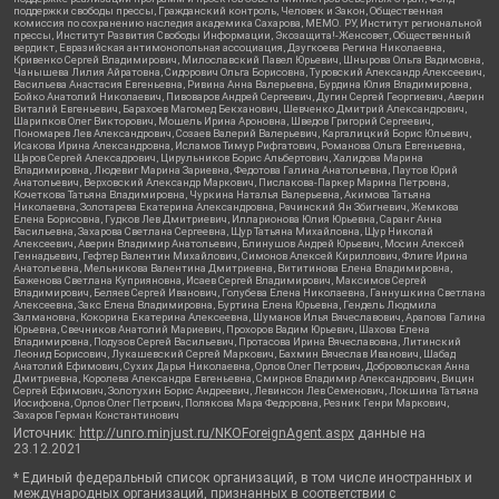
поддержки свободы прессы, Гражданский контроль, Человек и Закон, Общественная
комиссия по сохранению наследия академика Сахарова, МЕМО. РУ, Институт региональной
прессы, Институт Развития Свободы Информации, Экозащита!-Женсовет, Общественный
вердикт, Евразийская антимонопольная ассоциация, Дзугкоева Регина Николаевна,
Кривенко Сергей Владимирович, Милославский Павел Юрьевич, Шнырова Ольга Вадимовна,
Чанышева Лилия Айратовна, Сидорович Ольга Борисовна, Туровский Александр Алексеевич,
Васильева Анастасия Евгеньевна, Ривина Анна Валерьевна, Бурдина Юлия Владимировна,
Бойко Анатолий Николаевич, Пивоваров Андрей Сергеевич, Дугин Сергей Георгиевич, Аверин
Виталий Евгеньевич, Барахоев Магомед Бекханович, Шевченко Дмитрий Александрович,
Шарипков Олег Викторович, Мошель Ирина Ароновна, Шведов Григорий Сергеевич,
Пономарев Лев Александрович, Созаев Валерий Валерьевич, Каргалицкий Борис Юльевич,
Исакова Ирина Александровна, Исламов Тимур Рифгатович, Романова Ольга Евгеньевна,
Щаров Сергей Алексадрович, Цирульников Борис Альбертович, Халидова Марина
Владимировна, Людевиг Марина Зариевна, Федотова Галина Анатольевна, Паутов Юрий
Анатольевич, Верховский Александр Маркович, Пислакова-Паркер Марина Петровна,
Кочеткова Татьяна Владимировна, Чуркина Наталья Валерьевна, Акимова Татьяна
Николаевна, Золотарева Екатерина Александровна, Рачинский Ян Збигневич, Жемкова
Елена Борисовна, Гудков Лев Дмитриевич, Илларионова Юлия Юрьевна, Саранг Анна
Васильевна, Захарова Светлана Сергеевна, Щур Татьяна Михайловна, Щур Николай
Алексеевич, Аверин Владимир Анатольевич, Блинушов Андрей Юрьевич, Мосин Алексей
Геннадьевич, Гефтер Валентин Михайлович, Симонов Алексей Кириллович, Флиге Ирина
Анатольевна, Мельникова Валентина Дмитриевна, Вититинова Елена Владимировна,
Баженова Светлана Куприяновна, Исаев Сергей Владимирович, Максимов Сергей
Владимирович, Беляев Сергей Иванович, Голубева Елена Николаевна, Ганнушкина Светлана
Алексеевна, Закс Елена Владимировна, Буртина Елена Юрьевна, Гендель Людмила
Залмановна, Кокорина Екатерина Алексеевна, Шуманов Илья Вячеславович, Арапова Галина
Юрьевна, Свечников Анатолий Мариевич, Прохоров Вадим Юрьевич, Шахова Елена
Владимировна, Подузов Сергей Васильевич, Протасова Ирина Вячеславовна, Литинский
Леонид Борисович, Лукашевский Сергей Маркович, Бахмин Вячеслав Иванович, Шабад
Анатолий Ефимович, Сухих Дарья Николаевна, Орлов Олег Петрович, Добровольская Анна
Дмитриевна, Королева Александра Евгеньевна, Смирнов Владимир Александрович, Вицин
Сергей Ефимович, Золотухин Борис Андреевич, Левинсон Лев Семенович, Локшина Татьяна
Иосифовна, Орлов Олег Петрович, Полякова Мара Федоровна, Резник Генри Маркович,
Захаров Герман Константинович
Источник:
http://unro.minjust.ru/NKOForeignAgent.aspx
данные на
23.12.2021
* Единый федеральный список организаций, в том числе иностранных и
международных организаций, признанных в соответствии с