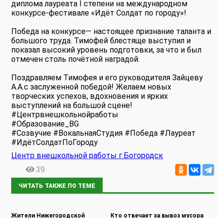
диплома лауреата I степени на международном
конкурсе-фестивале «Идёт Солдат по городу»!
Победа на конкурсе— настоящее признание таланта и
большого труда. Тимофей блестяще выступил и
показал высокий уровень подготовки, за что и был
отмечен столь почётной наградой.
Поздравляем Тимофея и его руководителя Зайцеву
А.А.с заслуженной победой! Желаем новых
творческих успехов, вдохновения и ярких
выступлений на большой сцене!
#Центрвнешкольнойработы
#Образование_BG
#Созвучие #ВокальнаяСтудия #Победа #Лауреат
#ИдётСолдатПоГороду
Центр внешкольной работы г.Богородск
39
ЧИТАТЬ ТАКЖЕ ПО ТЕМЕ
Жители Нижегородской
Кто отвечает за вывоз мусора