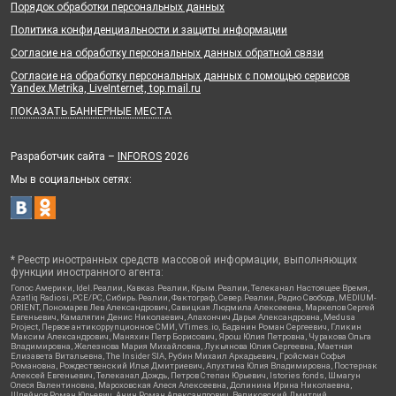
Порядок обработки персональных данных
Политика конфиденциальности и защиты информации
Согласие на обработку персональных данных обратной связи
Согласие на обработку персональных данных с помощью сервисов
Yandex.Metrika, LiveInternet, top.mail.ru
ПОКАЗАТЬ БАННЕРНЫЕ МЕСТА
Разработчик сайта –
INFOROS
2026
Мы в социальных сетях:
* Реестр иностранных средств массовой информации, выполняющих
функции иностранного агента:
Голос Америки, Idel.Реалии, Кавказ.Реалии, Крым.Реалии, Телеканал Настоящее Время,
Azatliq Radiosi, PCE/PC, Сибирь.Реалии, Фактограф, Север.Реалии, Радио Свобода, MEDIUM-
ORIENT, Пономарев Лев Александрович, Савицкая Людмила Алексеевна, Маркелов Сергей
Евгеньевич, Камалягин Денис Николаевич, Апахончич Дарья Александровна, Medusa
Project, Первое антикоррупционное СМИ, VTimes.io, Баданин Роман Сергеевич, Гликин
Максим Александрович, Маняхин Петр Борисович, Ярош Юлия Петровна, Чуракова Ольга
Владимировна, Железнова Мария Михайловна, Лукьянова Юлия Сергеевна, Маетная
Елизавета Витальевна, The Insider SIA, Рубин Михаил Аркадьевич, Гройсман Софья
Романовна, Рождественский Илья Дмитриевич, Апухтина Юлия Владимировна, Постернак
Алексей Евгеньевич, Телеканал Дождь, Петров Степан Юрьевич, Istories fonds, Шмагун
Олеся Валентиновна, Мароховская Алеся Алексеевна, Долинина Ирина Николаевна,
Шлейнов Роман Юрьевич, Анин Роман Александрович, Великовский Дмитрий