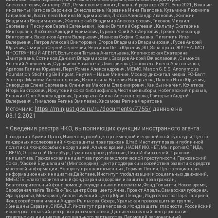
Александрович, Альтаир 2021, Ромашки монолит, Главный редактор 2021, Вега 2021, Важные
иноагенты, Каткова Вероника Вячеславовна, Карезина Инна Павловна, Кузьмина Людмила
Гавриловна, Костылева Полина Владимировна, Лютов Александр Иванович, Жилкин
Владимир Владимирович, Жилинский Владимир Александрович, Тихонов Михаил
Сергеевич, Пискунов Сергей Евгеньевич, Ковин Виталий Сергеевич, Кильтау Екатерина
Викторовна, Любарев Аркадий Ефимович, Гурман Юрий Альбертович, Грезев Александр
Викторович, Важенков Артем Валерьевич, Иванова София Юрьевна, Пигалкин Илья
Валерьевич, Петров Алексей Викторович, Егоров Владимир Владимирович, Гусев Андрей
Юрьевич, Смирнов Сергей Сергеевич, Верзилов Петр Юрьевич, ЗП, Зона права, ЖУРНАЛИСТ-
ИНОСТРАННЫЙ АГЕНТ, Вольтская Татьяна Анатольевна, Клепиковская Екатерина
Дмитриевна, Сотников Даниил Владимирович, Захаров Андрей Вячеславович, Симонов
Евгений Алексеевич, Сурначева Елизавета Дмитриевна, Соловьева Елена Анатольевна,
Арапова Галина Юрьевна, Перл Роман Александрович, МЕМО, Mason G.E.S. Anonymous
Foundation, Stichting Bellingcat, Якутия – Наше Мнение, Москоу диджитал медиа, РС-Балт,
Заговора Максим Александрович, Ветошкина Валерия Валерьевна, Павлов Иван Юрьевич,
Скворцова Елена Сергеевна, Оленичев Максим Владимирович, Как бы инагент, Кочетков
Игорь Викторович, Иркутский союз библиофилов, Честные выборы, Нобелевский призыв,
Еланчик Олег Александрович, Григорьева Алина Александровна, Григорьев Андрей
Валерьевич , Гималова Регина Эмилевна, Хисамова Регина Фаритовна
Источник:
https://minjust.gov.ru/ru/documents/7755/
данные на
03.12.2021
* Сведения реестра НКО, выполняющих функции иностранного агента:
Гражданин.Армия.Право, Нижегородский центр немецкой и европейской культуры, Центр
гендерных исследований, Фонд защиты прав граждан Штаб, Институт права и публичной
политики, Фонд борьбы с коррупцией, Альянс врачей, НАСИЛИЮ.НЕТ, Мы против СПИДа,
СВЕЧА, Открытый Петербург, Гуманитарное действие, Лига Избирателей, Правовая
инициатива, Гражданская инициатива против экологической преступности, Гражданский
Союз, "Хасдей Ерушалаим" (Милосердие), Центр поддержки и содействия развитию средств
массовой информации, В защиту прав заключенных, Горячая Линия, Центр социально-
информационных инициатив Действие, Институт глобализации и социальных движений,
ВМЕСТЕ, Благотворительный фонд охраны здоровья и защиты прав граждан,
Благотворительный фонд помощи осужденным и их семьям, Фонд Тольятти, Новое время,
Серебряная тайга, Так-Так-Так, центр Сова, центр Анна, Проект Апрель, Самарская губерния,
Эра здоровья, Мемориал, Аналитический Центр Юрия Левады, Издательство Парк Гагарина,
Фонд содействия имени Андрея Рылькова, Сфера, Уральская правозащитная группа,
Женщины Евразии, СИБАЛЬТ, Институт прав человека, Фонд защиты гласности, Российский
исследовательский центр по правам человека, Дальневосточный центр развития
гражданских инициатив и социального партнерства, Пермский региональный