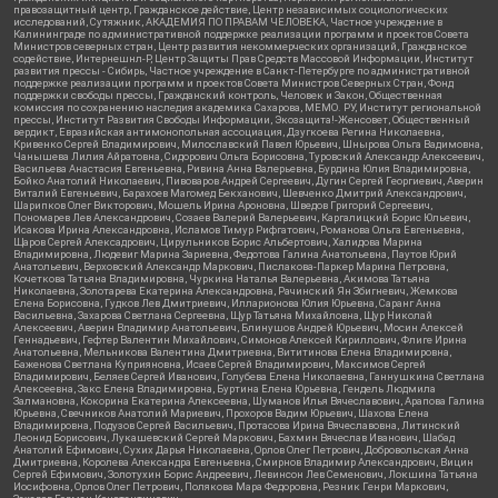
правозащитный центр, Гражданское действие, Центр независимых социологических
исследований, Сутяжник, АКАДЕМИЯ ПО ПРАВАМ ЧЕЛОВЕКА, Частное учреждение в
Калининграде по административной поддержке реализации программ и проектов Совета
Министров северных стран, Центр развития некоммерческих организаций, Гражданское
содействие, Интернешнл-Р, Центр Защиты Прав Средств Массовой Информации, Институт
развития прессы - Сибирь, Частное учреждение в Санкт-Петербурге по административной
поддержке реализации программ и проектов Совета Министров Северных Стран, Фонд
поддержки свободы прессы, Гражданский контроль, Человек и Закон, Общественная
комиссия по сохранению наследия академика Сахарова, МЕМО. РУ, Институт региональной
прессы, Институт Развития Свободы Информации, Экозащита!-Женсовет, Общественный
вердикт, Евразийская антимонопольная ассоциация, Дзугкоева Регина Николаевна,
Кривенко Сергей Владимирович, Милославский Павел Юрьевич, Шнырова Ольга Вадимовна,
Чанышева Лилия Айратовна, Сидорович Ольга Борисовна, Туровский Александр Алексеевич,
Васильева Анастасия Евгеньевна, Ривина Анна Валерьевна, Бурдина Юлия Владимировна,
Бойко Анатолий Николаевич, Пивоваров Андрей Сергеевич, Дугин Сергей Георгиевич, Аверин
Виталий Евгеньевич, Барахоев Магомед Бекханович, Шевченко Дмитрий Александрович,
Шарипков Олег Викторович, Мошель Ирина Ароновна, Шведов Григорий Сергеевич,
Пономарев Лев Александрович, Созаев Валерий Валерьевич, Каргалицкий Борис Юльевич,
Исакова Ирина Александровна, Исламов Тимур Рифгатович, Романова Ольга Евгеньевна,
Щаров Сергей Алексадрович, Цирульников Борис Альбертович, Халидова Марина
Владимировна, Людевиг Марина Зариевна, Федотова Галина Анатольевна, Паутов Юрий
Анатольевич, Верховский Александр Маркович, Пислакова-Паркер Марина Петровна,
Кочеткова Татьяна Владимировна, Чуркина Наталья Валерьевна, Акимова Татьяна
Николаевна, Золотарева Екатерина Александровна, Рачинский Ян Збигневич, Жемкова
Елена Борисовна, Гудков Лев Дмитриевич, Илларионова Юлия Юрьевна, Саранг Анна
Васильевна, Захарова Светлана Сергеевна, Щур Татьяна Михайловна, Щур Николай
Алексеевич, Аверин Владимир Анатольевич, Блинушов Андрей Юрьевич, Мосин Алексей
Геннадьевич, Гефтер Валентин Михайлович, Симонов Алексей Кириллович, Флиге Ирина
Анатольевна, Мельникова Валентина Дмитриевна, Вититинова Елена Владимировна,
Баженова Светлана Куприяновна, Исаев Сергей Владимирович, Максимов Сергей
Владимирович, Беляев Сергей Иванович, Голубева Елена Николаевна, Ганнушкина Светлана
Алексеевна, Закс Елена Владимировна, Буртина Елена Юрьевна, Гендель Людмила
Залмановна, Кокорина Екатерина Алексеевна, Шуманов Илья Вячеславович, Арапова Галина
Юрьевна, Свечников Анатолий Мариевич, Прохоров Вадим Юрьевич, Шахова Елена
Владимировна, Подузов Сергей Васильевич, Протасова Ирина Вячеславовна, Литинский
Леонид Борисович, Лукашевский Сергей Маркович, Бахмин Вячеслав Иванович, Шабад
Анатолий Ефимович, Сухих Дарья Николаевна, Орлов Олег Петрович, Добровольская Анна
Дмитриевна, Королева Александра Евгеньевна, Смирнов Владимир Александрович, Вицин
Сергей Ефимович, Золотухин Борис Андреевич, Левинсон Лев Семенович, Локшина Татьяна
Иосифовна, Орлов Олег Петрович, Полякова Мара Федоровна, Резник Генри Маркович,