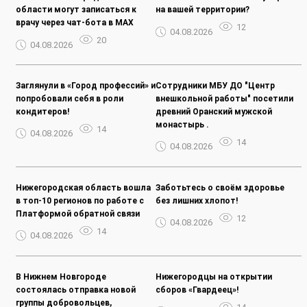
области могут записаться к
на вашей территории?
врачу через чат-бота в MAX
12
04.08.2026
20
04.08.2026
Заглянули в «Город профессий» и
Сотрудники МБУ ДО "Центр
попробовали себя в роли
внешкольной работы" посетили
кондитеров!
древний Оранский мужской
монастырь .
14
04.08.2026
14
04.08.2026
Нижегородская область вошла
Заботьтесь о своём здоровье
в топ-10 регионов по работе с
без лишних хлопот!
Платформой обратной связи
12
04.08.2026
14
04.08.2026
В Нижнем Новгороде
Нижегородцы на открытии
состоялась отправка новой
сборов «Гвардеец»!
группы добровольцев,