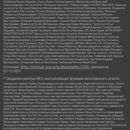
Шлейнов Роман Юрьевич, Анин Роман Александрович, Великовский Дмитрий
Александрович, Альтаир 2021, Ромашки монолит, Главный редактор 2021, Вега 2021, Важные
иноагенты, Каткова Вероника Вячеславовна, Карезина Инна Павловна, Кузьмина Людмила
Гавриловна, Костылева Полина Владимировна, Лютов Александр Иванович, Жилкин
Владимир Владимирович, Жилинский Владимир Александрович, Тихонов Михаил
Сергеевич, Пискунов Сергей Евгеньевич, Ковин Виталий Сергеевич, Кильтау Екатерина
Викторовна, Любарев Аркадий Ефимович, Гурман Юрий Альбертович, Грезев Александр
Викторович, Важенков Артем Валерьевич, Иванова София Юрьевна, Пигалкин Илья
Валерьевич, Петров Алексей Викторович, Егоров Владимир Владимирович, Гусев Андрей
Юрьевич, Смирнов Сергей Сергеевич, Верзилов Петр Юрьевич, ЗП, Зона права, ЖУРНАЛИСТ-
ИНОСТРАННЫЙ АГЕНТ, Вольтская Татьяна Анатольевна, Клепиковская Екатерина
Дмитриевна, Сотников Даниил Владимирович, Захаров Андрей Вячеславович, Симонов
Евгений Алексеевич, Сурначева Елизавета Дмитриевна, Соловьева Елена Анатольевна,
Арапова Галина Юрьевна, Перл Роман Александрович, МЕМО, Mason G.E.S. Anonymous
Foundation, Stichting Bellingcat, Якутия – Наше Мнение, Москоу диджитал медиа, РС-Балт,
Заговора Максим Александрович, Ветошкина Валерия Валерьевна, Павлов Иван Юрьевич,
Скворцова Елена Сергеевна, Оленичев Максим Владимирович, Как бы инагент, Кочетков
Игорь Викторович, Иркутский союз библиофилов, Честные выборы, Нобелевский призыв,
Еланчик Олег Александрович, Григорьева Алина Александровна, Григорьев Андрей
Валерьевич , Гималова Регина Эмилевна, Хисамова Регина Фаритовна
Источник:
https://minjust.gov.ru/ru/documents/7755/
данные на
03.12.2021
* Сведения реестра НКО, выполняющих функции иностранного агента:
Гражданин.Армия.Право, Нижегородский центр немецкой и европейской культуры, Центр
гендерных исследований, Фонд защиты прав граждан Штаб, Институт права и публичной
политики, Фонд борьбы с коррупцией, Альянс врачей, НАСИЛИЮ.НЕТ, Мы против СПИДа,
СВЕЧА, Открытый Петербург, Гуманитарное действие, Лига Избирателей, Правовая
инициатива, Гражданская инициатива против экологической преступности, Гражданский
Союз, "Хасдей Ерушалаим" (Милосердие), Центр поддержки и содействия развитию средств
массовой информации, В защиту прав заключенных, Горячая Линия, Центр социально-
информационных инициатив Действие, Институт глобализации и социальных движений,
ВМЕСТЕ, Благотворительный фонд охраны здоровья и защиты прав граждан,
Благотворительный фонд помощи осужденным и их семьям, Фонд Тольятти, Новое время,
Серебряная тайга, Так-Так-Так, центр Сова, центр Анна, Проект Апрель, Самарская губерния,
Эра здоровья, Мемориал, Аналитический Центр Юрия Левады, Издательство Парк Гагарина,
Фонд содействия имени Андрея Рылькова, Сфера, Уральская правозащитная группа,
Женщины Евразии, СИБАЛЬТ, Институт прав человека, Фонд защиты гласности, Российский
исследовательский центр по правам человека, Дальневосточный центр развития