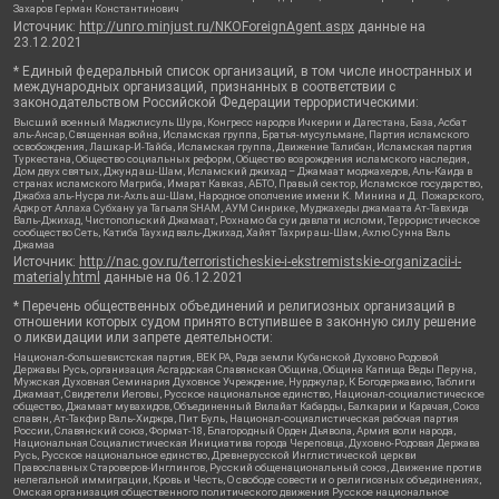
Захаров Герман Константинович
Источник:
http://unro.minjust.ru/NKOForeignAgent.aspx
данные на
23.12.2021
* Единый федеральный список организаций, в том числе иностранных и
международных организаций, признанных в соответствии с
законодательством Российской Федерации террористическими:
Высший военный Маджлисуль Шура, Конгресс народов Ичкерии и Дагестана, База, Асбат
аль-Ансар, Священная война, Исламская группа, Братья-мусульмане, Партия исламского
освобождения, Лашкар-И-Тайба, Исламская группа, Движение Талибан, Исламская партия
Туркестана, Общество социальных реформ, Общество возрождения исламского наследия,
Дом двух святых, Джунд аш-Шам, Исламский джихад – Джамаат моджахедов, Аль-Каида в
странах исламского Магриба, Имарат Кавказ, АБТО, Правый сектор, Исламское государство,
Джабха аль-Нусра ли-Ахль аш-Шам, Народное ополчение имени К. Минина и Д. Пожарского,
Аджр от Аллаха Субхану уа Тагьаля SHAM, АУМ Синрике, Муджахеды джамаата Ат-Тавхида
Валь-Джихад, Чистопольский Джамаат, Рохнамо ба суи давлати исломи, Террористическое
сообщество Сеть, Катиба Таухид валь-Джихад, Хайят Тахрир аш-Шам, Ахлю Сунна Валь
Джамаа
Источник:
http://nac.gov.ru/terroristicheskie-i-ekstremistskie-organizacii-i-
materialy.html
данные на
06.12.2021
* Перечень общественных объединений и религиозных организаций в
отношении которых судом принято вступившее в законную силу решение
о ликвидации или запрете деятельности:
Национал-большевистская партия, ВЕК РА, Рада земли Кубанской Духовно Родовой
Державы Русь, организация Асгардская Славянская Община, Община Капища Веды Перуна,
Мужская Духовная Семинария Духовное Учреждение, Нурджулар, К Богодержавию, Таблиги
Джамаат, Свидетели Иеговы, Русское национальное единство, Национал-социалистическое
общество, Джамаат мувахидов, Объединенный Вилайат Кабарды, Балкарии и Карачая, Союз
славян, Ат-Такфир Валь-Хиджра, Пит Буль, Национал-социалистическая рабочая партия
России, Славянский союз, Формат-18, Благородный Орден Дьявола, Армия воли народа,
Национальная Социалистическая Инициатива города Череповца, Духовно-Родовая Держава
Русь, Русское национальное единство, Древнерусской Инглистической церкви
Православных Староверов-Инглингов, Русский общенациональный союз, Движение против
нелегальной иммиграции, Кровь и Честь, О свободе совести и о религиозных объединениях,
Омская организация общественного политического движения Русское национальное