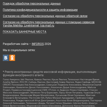
Порядок обработки персональных данных
Политика конфиденциальности и защиты информации
Согласие на обработку персональных данных обратной связи
Согласие на обработку персональных данных с помощью сервисов
Yandex.Metrika, LiveInternet, top.mail.ru
ПОКАЗАТЬ БАННЕРНЫЕ МЕСТА
Разработчик сайта –
INFOROS
2026
Мы в социальных сетях:
* Реестр иностранных средств массовой информации, выполняющих
функции иностранного агента:
Голос Америки, Idel.Реалии, Кавказ.Реалии, Крым.Реалии, Телеканал Настоящее Время,
Azatliq Radiosi, PCE/PC, Сибирь.Реалии, Фактограф, Север.Реалии, Радио Свобода, MEDIUM-
ORIENT, Пономарев Лев Александрович, Савицкая Людмила Алексеевна, Маркелов Сергей
Евгеньевич, Камалягин Денис Николаевич, Апахончич Дарья Александровна, Medusa
Project, Первое антикоррупционное СМИ, VTimes.io, Баданин Роман Сергеевич, Гликин
Максим Александрович, Маняхин Петр Борисович, Ярош Юлия Петровна, Чуракова Ольга
Владимировна, Железнова Мария Михайловна, Лукьянова Юлия Сергеевна, Маетная
Елизавета Витальевна, The Insider SIA, Рубин Михаил Аркадьевич, Гройсман Софья
Романовна, Рождественский Илья Дмитриевич, Апухтина Юлия Владимировна, Постернак
Алексей Евгеньевич, Телеканал Дождь, Петров Степан Юрьевич, Istories fonds, Шмагун
Олеся Валентиновна, Мароховская Алеся Алексеевна, Долинина Ирина Николаевна,