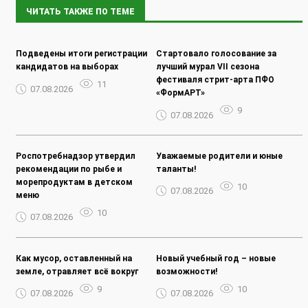
ЧИТАТЬ ТАКЖЕ ПО ТЕМЕ
Подведены итоги регистрации
Стартовало голосование за
кандидатов на выборах
лучший мурал VII сезона
фестиваля стрит-арта ПФО
11
07.08.2026
«ФормАРТ»
9
07.08.2026
Роспотребнадзор утвердил
Уважаемые родители и юные
рекомендации по рыбе и
таланты!
морепродуктам в детском
10
07.08.2026
меню
10
07.08.2026
Как мусор, оставленный на
Новый учебный год – новые
земле, отравляет всё вокруг
возможности!
9
10
07.08.2026
07.08.2026