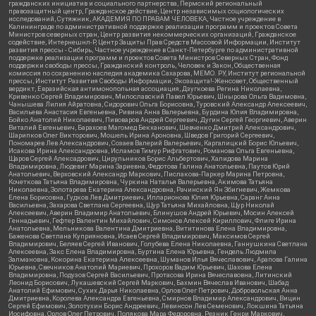
гражданских инициатив и социального партнерства, Пермский региональный
правозащитный центр, Гражданское действие, Центр независимых социологических
исследований, Сутяжник, АКАДЕМИЯ ПО ПРАВАМ ЧЕЛОВЕКА, Частное учреждение в
Калининграде по административной поддержке реализации программ и проектов Совета
Министров северных стран, Центр развития некоммерческих организаций, Гражданское
содействие, Интернешнл-Р, Центр Защиты Прав Средств Массовой Информации, Институт
развития прессы - Сибирь, Частное учреждение в Санкт-Петербурге по административной
поддержке реализации программ и проектов Совета Министров Северных Стран, Фонд
поддержки свободы прессы, Гражданский контроль, Человек и Закон, Общественная
комиссия по сохранению наследия академика Сахарова, МЕМО. РУ, Институт региональной
прессы, Институт Развития Свободы Информации, Экозащита!-Женсовет, Общественный
вердикт, Евразийская антимонопольная ассоциация, Дзугкоева Регина Николаевна,
Кривенко Сергей Владимирович, Милославский Павел Юрьевич, Шнырова Ольга Вадимовна,
Чанышева Лилия Айратовна, Сидорович Ольга Борисовна, Туровский Александр Алексеевич,
Васильева Анастасия Евгеньевна, Ривина Анна Валерьевна, Бурдина Юлия Владимировна,
Бойко Анатолий Николаевич, Пивоваров Андрей Сергеевич, Дугин Сергей Георгиевич, Аверин
Виталий Евгеньевич, Барахоев Магомед Бекханович, Шевченко Дмитрий Александрович,
Шарипков Олег Викторович, Мошель Ирина Ароновна, Шведов Григорий Сергеевич,
Пономарев Лев Александрович, Созаев Валерий Валерьевич, Каргалицкий Борис Юльевич,
Исакова Ирина Александровна, Исламов Тимур Рифгатович, Романова Ольга Евгеньевна,
Щаров Сергей Алексадрович, Цирульников Борис Альбертович, Халидова Марина
Владимировна, Людевиг Марина Зариевна, Федотова Галина Анатольевна, Паутов Юрий
Анатольевич, Верховский Александр Маркович, Пислакова-Паркер Марина Петровна,
Кочеткова Татьяна Владимировна, Чуркина Наталья Валерьевна, Акимова Татьяна
Николаевна, Золотарева Екатерина Александровна, Рачинский Ян Збигневич, Жемкова
Елена Борисовна, Гудков Лев Дмитриевич, Илларионова Юлия Юрьевна, Саранг Анна
Васильевна, Захарова Светлана Сергеевна, Щур Татьяна Михайловна, Щур Николай
Алексеевич, Аверин Владимир Анатольевич, Блинушов Андрей Юрьевич, Мосин Алексей
Геннадьевич, Гефтер Валентин Михайлович, Симонов Алексей Кириллович, Флиге Ирина
Анатольевна, Мельникова Валентина Дмитриевна, Вититинова Елена Владимировна,
Баженова Светлана Куприяновна, Исаев Сергей Владимирович, Максимов Сергей
Владимирович, Беляев Сергей Иванович, Голубева Елена Николаевна, Ганнушкина Светлана
Алексеевна, Закс Елена Владимировна, Буртина Елена Юрьевна, Гендель Людмила
Залмановна, Кокорина Екатерина Алексеевна, Шуманов Илья Вячеславович, Арапова Галина
Юрьевна, Свечников Анатолий Мариевич, Прохоров Вадим Юрьевич, Шахова Елена
Владимировна, Подузов Сергей Васильевич, Протасова Ирина Вячеславовна, Литинский
Леонид Борисович, Лукашевский Сергей Маркович, Бахмин Вячеслав Иванович, Шабад
Анатолий Ефимович, Сухих Дарья Николаевна, Орлов Олег Петрович, Добровольская Анна
Дмитриевна, Королева Александра Евгеньевна, Смирнов Владимир Александрович, Вицин
Сергей Ефимович, Золотухин Борис Андреевич, Левинсон Лев Семенович, Локшина Татьяна
Иосифовна, Орлов Олег Петрович, Полякова Мара Федоровна, Резник Генри Маркович,