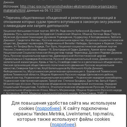
Джамаа
Источник:
http://nac.gov.ru/terroristicheskie-i-ekstremistskie-organizacii-i-
materialy.html
данные на
06.12.2021
* Перечень общественных объединений и религиозных организаций в
отношении которых судом принято вступившее в законную силу решение
о ликвидации или запрете деятельности:
Национал-большевистская партия, ВЕК РА, Рада земли Кубанской Духовно Родовой
Державы Русь, организация Асгардская Славянская Община, Община Капища Веды Перуна,
Мужская Духовная Семинария Духовное Учреждение, Нурджулар, К Богодержавию, Таблиги
Джамаат, Свидетели Иеговы, Русское национальное единство, Национал-социалистическое
общество, Джамаат мувахидов, Объединенный Вилайат Кабарды, Балкарии и Карачая, Союз
славян, Ат-Такфир Валь-Хиджра, Пит Буль, Национал-социалистическая рабочая партия
России, Славянский союз, Формат-18, Благородный Орден Дьявола, Армия воли народа,
Национальная Социалистическая Инициатива города Череповца, Духовно-Родовая Держава
Русь, Русское национальное единство, Древнерусской Инглистической церкви
Православных Староверов-Инглингов, Русский общенациональный союз, Движение против
нелегальной иммиграции, Кровь и Честь, О свободе совести и о религиозных объединениях,
Омская организация общественного политического движения Русское национальное
единство, Северное Братство, Клуб Болельщиков Футбольного Клуба Динамо,
Файзрахманисты, Мусульманская религиозная организация п. Боровский Тюменского
района Тюменской области, Община Коренного Русского народа Щелковского района,
Правый сектор, Украинская национальная ассамблея – Украинская народная самооборона,
Украинская повстанческая армия, Тризуб им. Степана Бандеры, Братство, Белый Крест,
Misanthropic division, Религиозное объединение последователей инглиизма, Народная
Социальная Инициатива, TulaSkins, Этнополитическое объединение Русские, Русское
национальное объединение Атака, Мечеть Мирмамеда, Община Коренного Русского народа
г. Астрахани, ВОЛЯ, Меджлис крымскотатарского народа, Рубеж Севера, ТОЙС, О
противодействии экстремистской деятельности, РЕВТАТПОД, Артподготовка, Штольц, В
честь иконы Божией Матери Державная, Сектор 16, Независимость, Фирма, Молодежная
Для повышения удобства сайта мы используем
правозащитная группа МПГ, Курсом Правды и Единения, Каракольская инициативная
группа, Автоград Крю, Союз Славянских Сил Руси, Алля-Аят, Благотворительный пансионат
cookies (
подробнее
). К сайту подключены
Ак Умут, Русская республика Русь, Арестантское уголовное единство, Башкорт, Нация и
свобода, W.H.С., Фалунь Дафа, Иртыш Ultras, Русский Патриотический клуб-Новокузнецк/
сервисы Yandex.Metrika, LiveInternet, top.mail.ru,
РПК, Сибирский державный союз, Фонд борьбы с коррупцией, Фонд защиты прав граждан,
которые также используют файлы cookies
Штабы Навального, Совет граждан СССР Прикубанского округа г. Краснодара
Источник:
https://minjust.gov.ru/ru/documents/7822/
данные на
(
подробнее
).
08.12.2021