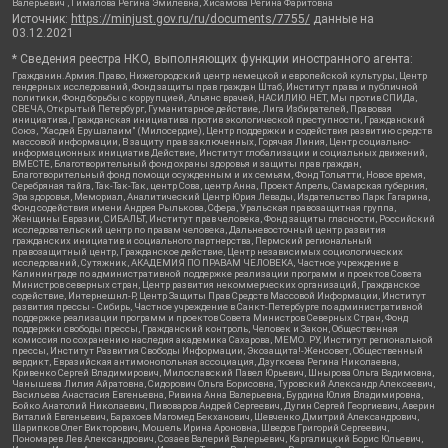
Валерьевич , Гималова Регина Эмилевна, Хисамова Регина Фаритовна
Источник:
https://minjust.gov.ru/ru/documents/7755/
данные на
03.12.2021
* Сведения реестра НКО, выполняющих функции иностранного агента:
Гражданин.Армия.Право, Нижегородский центр немецкой и европейской культуры, Центр
гендерных исследований, Фонд защиты прав граждан Штаб, Институт права и публичной
политики, Фонд борьбы с коррупцией, Альянс врачей, НАСИЛИЮ.НЕТ, Мы против СПИДа,
СВЕЧА, Открытый Петербург, Гуманитарное действие, Лига Избирателей, Правовая
инициатива, Гражданская инициатива против экологической преступности, Гражданский
Союз, "Хасдей Ерушалаим" (Милосердие), Центр поддержки и содействия развитию средств
массовой информации, В защиту прав заключенных, Горячая Линия, Центр социально-
информационных инициатив Действие, Институт глобализации и социальных движений,
ВМЕСТЕ, Благотворительный фонд охраны здоровья и защиты прав граждан,
Благотворительный фонд помощи осужденным и их семьям, Фонд Тольятти, Новое время,
Серебряная тайга, Так-Так-Так, центр Сова, центр Анна, Проект Апрель, Самарская губерния,
Эра здоровья, Мемориал, Аналитический Центр Юрия Левады, Издательство Парк Гагарина,
Фонд содействия имени Андрея Рылькова, Сфера, Уральская правозащитная группа,
Женщины Евразии, СИБАЛЬТ, Институт прав человека, Фонд защиты гласности, Российский
исследовательский центр по правам человека, Дальневосточный центр развития
гражданских инициатив и социального партнерства, Пермский региональный
правозащитный центр, Гражданское действие, Центр независимых социологических
исследований, Сутяжник, АКАДЕМИЯ ПО ПРАВАМ ЧЕЛОВЕКА, Частное учреждение в
Калининграде по административной поддержке реализации программ и проектов Совета
Министров северных стран, Центр развития некоммерческих организаций, Гражданское
содействие, Интернешнл-Р, Центр Защиты Прав Средств Массовой Информации, Институт
развития прессы - Сибирь, Частное учреждение в Санкт-Петербурге по административной
поддержке реализации программ и проектов Совета Министров Северных Стран, Фонд
поддержки свободы прессы, Гражданский контроль, Человек и Закон, Общественная
комиссия по сохранению наследия академика Сахарова, МЕМО. РУ, Институт региональной
прессы, Институт Развития Свободы Информации, Экозащита!-Женсовет, Общественный
вердикт, Евразийская антимонопольная ассоциация, Дзугкоева Регина Николаевна,
Кривенко Сергей Владимирович, Милославский Павел Юрьевич, Шнырова Ольга Вадимовна,
Чанышева Лилия Айратовна, Сидорович Ольга Борисовна, Туровский Александр Алексеевич,
Васильева Анастасия Евгеньевна, Ривина Анна Валерьевна, Бурдина Юлия Владимировна,
Бойко Анатолий Николаевич, Пивоваров Андрей Сергеевич, Дугин Сергей Георгиевич, Аверин
Виталий Евгеньевич, Барахоев Магомед Бекханович, Шевченко Дмитрий Александрович,
Шарипков Олег Викторович, Мошель Ирина Ароновна, Шведов Григорий Сергеевич,
Пономарев Лев Александрович, Созаев Валерий Валерьевич, Каргалицкий Борис Юльевич,