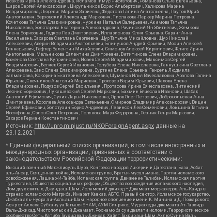
Исакова Ирина Александровна, Исламов Тимур Рифгатович, Романова Ольга Евгеньевна,
Щаров Сергей Алексадрович, Цирульников Борис Альбертович, Халидова Марина
Владимировна, Людевиг Марина Зариевна, Федотова Галина Анатольевна, Паутов Юрий
Анатольевич, Верховский Александр Маркович, Пислакова-Паркер Марина Петровна,
Кочеткова Татьяна Владимировна, Чуркина Наталья Валерьевна, Акимова Татьяна
Николаевна, Золотарева Екатерина Александровна, Рачинский Ян Збигневич, Жемкова
Елена Борисовна, Гудков Лев Дмитриевич, Илларионова Юлия Юрьевна, Саранг Анна
Васильевна, Захарова Светлана Сергеевна, Щур Татьяна Михайловна, Щур Николай
Алексеевич, Аверин Владимир Анатольевич, Блинушов Андрей Юрьевич, Мосин Алексей
Геннадьевич, Гефтер Валентин Михайлович, Симонов Алексей Кириллович, Флиге Ирина
Анатольевна, Мельникова Валентина Дмитриевна, Вититинова Елена Владимировна,
Баженова Светлана Куприяновна, Исаев Сергей Владимирович, Максимов Сергей
Владимирович, Беляев Сергей Иванович, Голубева Елена Николаевна, Ганнушкина Светлана
Алексеевна, Закс Елена Владимировна, Буртина Елена Юрьевна, Гендель Людмила
Залмановна, Кокорина Екатерина Алексеевна, Шуманов Илья Вячеславович, Арапова Галина
Юрьевна, Свечников Анатолий Мариевич, Прохоров Вадим Юрьевич, Шахова Елена
Владимировна, Подузов Сергей Васильевич, Протасова Ирина Вячеславовна, Литинский
Леонид Борисович, Лукашевский Сергей Маркович, Бахмин Вячеслав Иванович, Шабад
Анатолий Ефимович, Сухих Дарья Николаевна, Орлов Олег Петрович, Добровольская Анна
Дмитриевна, Королева Александра Евгеньевна, Смирнов Владимир Александрович, Вицин
Сергей Ефимович, Золотухин Борис Андреевич, Левинсон Лев Семенович, Локшина Татьяна
Иосифовна, Орлов Олег Петрович, Полякова Мара Федоровна, Резник Генри Маркович,
Захаров Герман Константинович
Источник:
http://unro.minjust.ru/NKOForeignAgent.aspx
данные на
23.12.2021
* Единый федеральный список организаций, в том числе иностранных и
международных организаций, признанных в соответствии с
законодательством Российской Федерации террористическими:
Высший военный Маджлисуль Шура, Конгресс народов Ичкерии и Дагестана, База, Асбат
аль-Ансар, Священная война, Исламская группа, Братья-мусульмане, Партия исламского
освобождения, Лашкар-И-Тайба, Исламская группа, Движение Талибан, Исламская партия
Туркестана, Общество социальных реформ, Общество возрождения исламского наследия,
Дом двух святых, Джунд аш-Шам, Исламский джихад – Джамаат моджахедов, Аль-Каида в
странах исламского Магриба, Имарат Кавказ, АБТО, Правый сектор, Исламское государство,
Джабха аль-Нусра ли-Ахль аш-Шам, Народное ополчение имени К. Минина и Д. Пожарского,
Аджр от Аллаха Субхану уа Тагьаля SHAM, АУМ Синрике, Муджахеды джамаата Ат-Тавхида
Валь-Джихад, Чистопольский Джамаат, Рохнамо ба суи давлати исломи, Террористическое
сообщество Сеть, Катиба Таухид валь-Джихад, Хайят Тахрир аш-Шам, Ахлю Сунна Валь