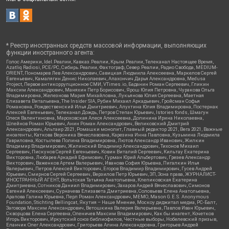
* Реестр иностранных средств массовой информации, выполняющих
функции иностранного агента:
Голос Америки, Idel.Реалии, Кавказ.Реалии, Крым.Реалии, Телеканал Настоящее Время,
Azatliq Radiosi, PCE/PC, Сибирь.Реалии, Фактограф, Север.Реалии, Радио Свобода, MEDIUM-
ORIENT, Пономарев Лев Александрович, Савицкая Людмила Алексеевна, Маркелов Сергей
Евгеньевич, Камалягин Денис Николаевич, Апахончич Дарья Александровна, Medusa
Project, Первое антикоррупционное СМИ, VTimes.io, Баданин Роман Сергеевич, Гликин
Максим Александрович, Маняхин Петр Борисович, Ярош Юлия Петровна, Чуракова Ольга
Владимировна, Железнова Мария Михайловна, Лукьянова Юлия Сергеевна, Маетная
Елизавета Витальевна, The Insider SIA, Рубин Михаил Аркадьевич, Гройсман Софья
Романовна, Рождественский Илья Дмитриевич, Апухтина Юлия Владимировна, Постернак
Алексей Евгеньевич, Телеканал Дождь, Петров Степан Юрьевич, Istories fonds, Шмагун
Олеся Валентиновна, Мароховская Алеся Алексеевна, Долинина Ирина Николаевна,
Шлейнов Роман Юрьевич, Анин Роман Александрович, Великовский Дмитрий
Александрович, Альтаир 2021, Ромашки монолит, Главный редактор 2021, Вега 2021, Важные
иноагенты, Каткова Вероника Вячеславовна, Карезина Инна Павловна, Кузьмина Людмила
Гавриловна, Костылева Полина Владимировна, Лютов Александр Иванович, Жилкин
Владимир Владимирович, Жилинский Владимир Александрович, Тихонов Михаил
Сергеевич, Пискунов Сергей Евгеньевич, Ковин Виталий Сергеевич, Кильтау Екатерина
Викторовна, Любарев Аркадий Ефимович, Гурман Юрий Альбертович, Грезев Александр
Викторович, Важенков Артем Валерьевич, Иванова София Юрьевна, Пигалкин Илья
Валерьевич, Петров Алексей Викторович, Егоров Владимир Владимирович, Гусев Андрей
Юрьевич, Смирнов Сергей Сергеевич, Верзилов Петр Юрьевич, ЗП, Зона права, ЖУРНАЛИСТ-
ИНОСТРАННЫЙ АГЕНТ, Вольтская Татьяна Анатольевна, Клепиковская Екатерина
Дмитриевна, Сотников Даниил Владимирович, Захаров Андрей Вячеславович, Симонов
Евгений Алексеевич, Сурначева Елизавета Дмитриевна, Соловьева Елена Анатольевна,
Арапова Галина Юрьевна, Перл Роман Александрович, МЕМО, Mason G.E.S. Anonymous
Foundation, Stichting Bellingcat, Якутия – Наше Мнение, Москоу диджитал медиа, РС-Балт,
Заговора Максим Александрович, Ветошкина Валерия Валерьевна, Павлов Иван Юрьевич,
Скворцова Елена Сергеевна, Оленичев Максим Владимирович, Как бы инагент, Кочетков
Игорь Викторович, Иркутский союз библиофилов, Честные выборы, Нобелевский призыв,
Еланчик Олег Александрович, Григорьева Алина Александровна, Григорьев Андрей