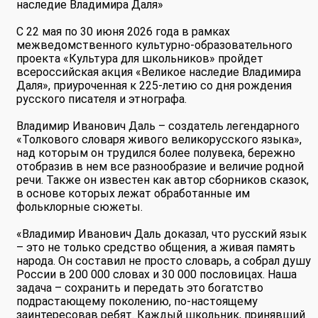
наследие Владимира Даля»
С 22 мая по 30 июня 2026 года в рамках
межведомственного культурно-образовательного
проекта «Культура для школьников» пройдет
всероссийская акция «Великое наследие Владимира
Даля», приуроченная к 225-летию со дня рождения
русского писателя и этнографа.
Владимир Иванович Даль – создатель легендарного
«Толкового словаря живого великорусского языка»,
над которым он трудился более полувека, бережно
отобразив в нем все разнообразие и величие родной
речи. Также он известен как автор сборников сказок,
в основе которых лежат обработанные им
фольклорные сюжеты.
«Владимир Иванович Даль доказал, что русский язык
– это не только средство общения, а живая память
народа. Он составил не просто словарь, а собрал душу
России в 200 000 словах и 30 000 пословицах. Наша
задача – сохранить и передать это богатство
подрастающему поколению, по-настоящему
заинтересовав ребят. Каждый школьник, принявший