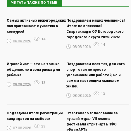
ЧИТАТЬ ТАКЖЕ ПО ТЕМЕ
Самых активных нижегородских
Поздравляем наших чемпионов!
пап приглашают к участию в
Итоги комплексной
конкурсе!
Спартакиады ОУ Богородского
городского округа 2025-2026!
14
08.08.2026
14
08.08.2026
Игровой чат — это не только
Поздравляем всех тех, для кого
общение, но и зона риска для
спорт стал не просто
ребенка.
увлечением или работой, но и
самым настоящим смыслом
13
08.08.2026
жизни.
13
08.08.2026
Подведены итоги регистрации
Стартовало голосование за
кандидатов на выборах
лучший мурал VII сезона
фестиваля стрит-арта ПФО
23
07.08.2026
«ФормАРТ»