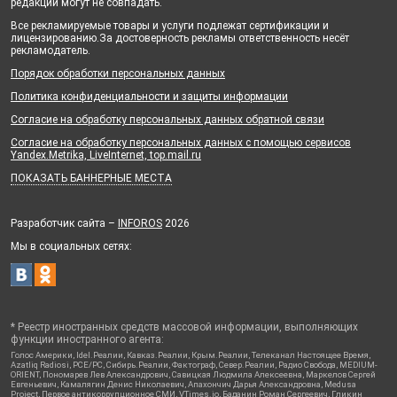
редакции могут не совпадать.
Все рекламируемые товары и услуги подлежат сертификации и
лицензированию.За достоверность рекламы ответственность несёт
рекламодатель.
Порядок обработки персональных данных
Политика конфиденциальности и защиты информации
Согласие на обработку персональных данных обратной связи
Согласие на обработку персональных данных с помощью сервисов
Yandex.Metrika, LiveInternet, top.mail.ru
ПОКАЗАТЬ БАННЕРНЫЕ МЕСТА
Разработчик сайта –
INFOROS
2026
Мы в социальных сетях:
* Реестр иностранных средств массовой информации, выполняющих
функции иностранного агента:
Голос Америки, Idel.Реалии, Кавказ.Реалии, Крым.Реалии, Телеканал Настоящее Время,
Azatliq Radiosi, PCE/PC, Сибирь.Реалии, Фактограф, Север.Реалии, Радио Свобода, MEDIUM-
ORIENT, Пономарев Лев Александрович, Савицкая Людмила Алексеевна, Маркелов Сергей
Евгеньевич, Камалягин Денис Николаевич, Апахончич Дарья Александровна, Medusa
Project, Первое антикоррупционное СМИ, VTimes.io, Баданин Роман Сергеевич, Гликин