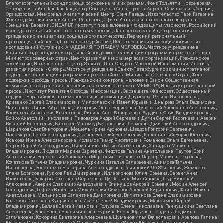
Благотворительный фонд помощи осужденным и их семьям, Фонд Тольятти, Новое время,
Серебряная тайга, Так-Так-Так, центр Сова, центр Анна, Проект Апрель, Самарская губерния,
Эра здоровья, Мемориал, Аналитический Центр Юрия Левады, Издательство Парк Гагарина,
Фонд содействия имени Андрея Рылькова, Сфера, Уральская правозащитная группа,
Женщины Евразии, СИБАЛЬТ, Институт прав человека, Фонд защиты гласности, Российский
исследовательский центр по правам человека, Дальневосточный центр развития
гражданских инициатив и социального партнерства, Пермский региональный
правозащитный центр, Гражданское действие, Центр независимых социологических
исследований, Сутяжник, АКАДЕМИЯ ПО ПРАВАМ ЧЕЛОВЕКА, Частное учреждение в
Калининграде по административной поддержке реализации программ и проектов Совета
Министров северных стран, Центр развития некоммерческих организаций, Гражданское
содействие, Интернешнл-Р, Центр Защиты Прав Средств Массовой Информации, Институт
развития прессы - Сибирь, Частное учреждение в Санкт-Петербурге по административной
поддержке реализации программ и проектов Совета Министров Северных Стран, Фонд
поддержки свободы прессы, Гражданский контроль, Человек и Закон, Общественная
комиссия по сохранению наследия академика Сахарова, МЕМО. РУ, Институт региональной
прессы, Институт Развития Свободы Информации, Экозащита!-Женсовет, Общественный
вердикт, Евразийская антимонопольная ассоциация, Дзугкоева Регина Николаевна,
Кривенко Сергей Владимирович, Милославский Павел Юрьевич, Шнырова Ольга Вадимовна,
Чанышева Лилия Айратовна, Сидорович Ольга Борисовна, Туровский Александр Алексеевич,
Васильева Анастасия Евгеньевна, Ривина Анна Валерьевна, Бурдина Юлия Владимировна,
Бойко Анатолий Николаевич, Пивоваров Андрей Сергеевич, Дугин Сергей Георгиевич, Аверин
Виталий Евгеньевич, Барахоев Магомед Бекханович, Шевченко Дмитрий Александрович,
Шарипков Олег Викторович, Мошель Ирина Ароновна, Шведов Григорий Сергеевич,
Пономарев Лев Александрович, Созаев Валерий Валерьевич, Каргалицкий Борис Юльевич,
Исакова Ирина Александровна, Исламов Тимур Рифгатович, Романова Ольга Евгеньевна,
Щаров Сергей Алексадрович, Цирульников Борис Альбертович, Халидова Марина
Владимировна, Людевиг Марина Зариевна, Федотова Галина Анатольевна, Паутов Юрий
Анатольевич, Верховский Александр Маркович, Пислакова-Паркер Марина Петровна,
Кочеткова Татьяна Владимировна, Чуркина Наталья Валерьевна, Акимова Татьяна
Николаевна, Золотарева Екатерина Александровна, Рачинский Ян Збигневич, Жемкова
Елена Борисовна, Гудков Лев Дмитриевич, Илларионова Юлия Юрьевна, Саранг Анна
Васильевна, Захарова Светлана Сергеевна, Щур Татьяна Михайловна, Щур Николай
Алексеевич, Аверин Владимир Анатольевич, Блинушов Андрей Юрьевич, Мосин Алексей
Геннадьевич, Гефтер Валентин Михайлович, Симонов Алексей Кириллович, Флиге Ирина
Анатольевна, Мельникова Валентина Дмитриевна, Вититинова Елена Владимировна,
Баженова Светлана Куприяновна, Исаев Сергей Владимирович, Максимов Сергей
Владимирович, Беляев Сергей Иванович, Голубева Елена Николаевна, Ганнушкина Светлана
Алексеевна, Закс Елена Владимировна, Буртина Елена Юрьевна, Гендель Людмила
Залмановна, Кокорина Екатерина Алексеевна, Шуманов Илья Вячеславович, Арапова Галина
Юрьевна, Свечников Анатолий Мариевич, Прохоров Вадим Юрьевич, Шахова Елена