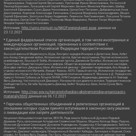
Владимировна, Подузов Сергей Васильевич, Протасова Ирина Вячеславовна, Литинский
Леонид Борисович, Лукашевский Сергей Маркович, Бахмин Вячеслав Иванович, Шабад
Анатолий Ефимович, Сухих Дарья Николаевна, Орлов Олег Петрович, Добровольская Анна
Дмитриевна, Королева Александра Евгеньевна, Смирнов Владимир Александрович, Вицин
Сергей Ефимович, Золотухин Борис Андреевич, Левинсон Лев Семенович, Локшина Татьяна
Иосифовна, Орлов Олег Петрович, Полякова Мара Федоровна, Резник Генри Маркович,
Захаров Герман Константинович
Источник:
http://unro.minjust.ru/NKOForeignAgent.aspx
данные на
23.12.2021
* Единый федеральный список организаций, в том числе иностранных и
международных организаций, признанных в соответствии с
законодательством Российской Федерации террористическими:
Высший военный Маджлисуль Шура, Конгресс народов Ичкерии и Дагестана, База, Асбат
аль-Ансар, Священная война, Исламская группа, Братья-мусульмане, Партия исламского
освобождения, Лашкар-И-Тайба, Исламская группа, Движение Талибан, Исламская партия
Туркестана, Общество социальных реформ, Общество возрождения исламского наследия,
Дом двух святых, Джунд аш-Шам, Исламский джихад – Джамаат моджахедов, Аль-Каида в
странах исламского Магриба, Имарат Кавказ, АБТО, Правый сектор, Исламское государство,
Джабха аль-Нусра ли-Ахль аш-Шам, Народное ополчение имени К. Минина и Д. Пожарского,
Аджр от Аллаха Субхану уа Тагьаля SHAM, АУМ Синрике, Муджахеды джамаата Ат-Тавхида
Валь-Джихад, Чистопольский Джамаат, Рохнамо ба суи давлати исломи, Террористическое
сообщество Сеть, Катиба Таухид валь-Джихад, Хайят Тахрир аш-Шам, Ахлю Сунна Валь
Джамаа
Источник:
http://nac.gov.ru/terroristicheskie-i-ekstremistskie-organizacii-i-
materialy.html
данные на
06.12.2021
* Перечень общественных объединений и религиозных организаций в
отношении которых судом принято вступившее в законную силу решение
о ликвидации или запрете деятельности:
Национал-большевистская партия, ВЕК РА, Рада земли Кубанской Духовно Родовой
Державы Русь, организация Асгардская Славянская Община, Община Капища Веды Перуна,
Мужская Духовная Семинария Духовное Учреждение, Нурджулар, К Богодержавию, Таблиги
Джамаат, Свидетели Иеговы, Русское национальное единство, Национал-социалистическое
общество, Джамаат мувахидов, Объединенный Вилайат Кабарды, Балкарии и Карачая, Союз
славян, Ат-Такфир Валь-Хиджра, Пит Буль, Национал-социалистическая рабочая партия