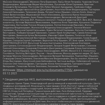
Максим Александрович, Маняхин Петр Борисович, Ярош Юлия Петровна, Чуракова Ольга
Владимировна, Железнова Мария Михайловна, Лукьянова Юлия Сергеевна, Маетная
Елизавета Витальевна, The Insider SIA, Рубин Михаил Аркадьевич, Гройсман Софья
Романовна, Рождественский Илья Дмитриевич, Апухтина Юлия Владимировна, Постернак
Алексей Евгеньевич, Телеканал Дождь, Петров Степан Юрьевич, Istories fonds, Шмагун
Олеся Валентиновна, Мароховская Алеся Алексеевна, Долинина Ирина Николаевна,
Шлейнов Роман Юрьевич, Анин Роман Александрович, Великовский Дмитрий
Александрович, Альтаир 2021, Ромашки монолит, Главный редактор 2021, Вега 2021, Важные
иноагенты, Каткова Вероника Вячеславовна, Карезина Инна Павловна, Кузьмина Людмила
Гавриловна, Костылева Полина Владимировна, Лютов Александр Иванович, Жилкин
Владимир Владимирович, Жилинский Владимир Александрович, Тихонов Михаил
Сергеевич, Пискунов Сергей Евгеньевич, Ковин Виталий Сергеевич, Кильтау Екатерина
Викторовна, Любарев Аркадий Ефимович, Гурман Юрий Альбертович, Грезев Александр
Викторович, Важенков Артем Валерьевич, Иванова София Юрьевна, Пигалкин Илья
Валерьевич, Петров Алексей Викторович, Егоров Владимир Владимирович, Гусев Андрей
Юрьевич, Смирнов Сергей Сергеевич, Верзилов Петр Юрьевич, ЗП, Зона права, ЖУРНАЛИСТ-
ИНОСТРАННЫЙ АГЕНТ, Вольтская Татьяна Анатольевна, Клепиковская Екатерина
Дмитриевна, Сотников Даниил Владимирович, Захаров Андрей Вячеславович, Симонов
Евгений Алексеевич, Сурначева Елизавета Дмитриевна, Соловьева Елена Анатольевна,
Арапова Галина Юрьевна, Перл Роман Александрович, МЕМО, Mason G.E.S. Anonymous
Foundation, Stichting Bellingcat, Якутия – Наше Мнение, Москоу диджитал медиа, РС-Балт,
Заговора Максим Александрович, Ветошкина Валерия Валерьевна, Павлов Иван Юрьевич,
Скворцова Елена Сергеевна, Оленичев Максим Владимирович, Как бы инагент, Кочетков
Игорь Викторович, Иркутский союз библиофилов, Честные выборы, Нобелевский призыв,
Еланчик Олег Александрович, Григорьева Алина Александровна, Григорьев Андрей
Валерьевич , Гималова Регина Эмилевна, Хисамова Регина Фаритовна
Источник:
https://minjust.gov.ru/ru/documents/7755/
данные на
03.12.2021
* Сведения реестра НКО, выполняющих функции иностранного агента:
Гражданин.Армия.Право, Нижегородский центр немецкой и европейской культуры, Центр
гендерных исследований, Фонд защиты прав граждан Штаб, Институт права и публичной
политики, Фонд борьбы с коррупцией, Альянс врачей, НАСИЛИЮ.НЕТ, Мы против СПИДа,
СВЕЧА, Открытый Петербург, Гуманитарное действие, Лига Избирателей, Правовая
инициатива, Гражданская инициатива против экологической преступности, Гражданский
Союз, "Хасдей Ерушалаим" (Милосердие), Центр поддержки и содействия развитию средств
массовой информации, В защиту прав заключенных, Горячая Линия, Центр социально-
информационных инициатив Действие, Институт глобализации и социальных движений,
ВМЕСТЕ, Благотворительный фонд охраны здоровья и защиты прав граждан,