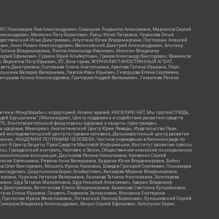
RIENT, Пономарев Лев Александрович, Савицкая Людмила Алексеевна, Маркелов Сергей
лександрович, Маняхин Петр Борисович, Ярош Юлия Петровна, Чуракова Ольга
ождественский Илья Дмитриевич, Апухтина Юлия Владимировна, Постернак Алексей
ьевич, Анин Роман Александрович, Великовский Дмитрий Александрович, Альтаир
ва Полина Владимировна, Лютов Александр Иванович, Жилкин Владимир
кадий Ефимович, Гурман Юрий Альбертович, Грезев Александр Викторович, Важенков
ич, Верзилов Петр Юрьевич, ЗП, Зона права, ЖУРНАЛИСТ-ИНОСТРАННЫЙ АГЕНТ,
вета Дмитриевна, Соловьева Елена Анатольевна, Арапова Галина Юрьевна, Перл
тошкина Валерия Валерьевна, Павлов Иван Юрьевич, Скворцова Елена Сергеевна,
горьева Алина Александровна, Григорьев Андрей Валерьевич , Гималова Регина
итики, Фонд борьбы с коррупцией, Альянс врачей, НАСИЛИЮ.НЕТ, Мы против СПИДа,
сдей Ерушалаим" (Милосердие), Центр поддержки и содействия развитию средств
Е, Благотворительный фонд охраны здоровья и защиты прав граждан,
Эра здоровья, Мемориал, Аналитический Центр Юрия Левады, Издательство Парк
кий исследовательский центр по правам человека, Дальневосточный центр развития
утяжник, АКАДЕМИЯ ПО ПРАВАМ ЧЕЛОВЕКА, Частное учреждение в Калининграде по
шнл-Р, Центр Защиты Прав Средств Массовой Информации, Институт развития прессы
ссы, Гражданский контроль, Человек и Закон, Общественная комиссия по сохранению
монопольная ассоциация, Дзугкоева Регина Николаевна, Кривенко Сергей
асия Евгеньевна, Ривина Анна Валерьевна, Бурдина Юлия Владимировна, Бойко
ов Олег Викторович, Мошель Ирина Ароновна, Шведов Григорий Сергеевич, Пономарев
лексадрович, Цирульников Борис Альбертович, Халидова Марина Владимировна,
ировна, Чуркина Наталья Валерьевна, Акимова Татьяна Николаевна, Золотарева
геевна, Щур Татьяна Михайловна, Щур Николай Алексеевич, Аверин Владимир
а Дмитриевна, Вититинова Елена Владимировна, Баженова Светлана Куприяновна,
ртина Елена Юрьевна, Гендель Людмила Залмановна, Кокорина Екатерина
ч, Протасова Ирина Вячеславовна, Литинский Леонид Борисович, Лукашевский Сергей
, Смирнов Владимир Александрович, Вицин Сергей Ефимович, Золотухин Борис