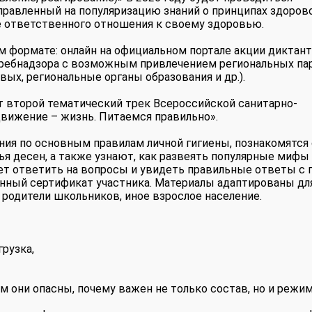
правленный на популяризацию знаний о принципах здорово
е ответственного отношения к своему здоровью.
м формате: онлайн на официальном портале акции диктант
требнадзора с возможным привлечением региональных па
ых, региональные органы образования и др.).
ет второй тематический трек Всероссийской санитарно-
вижение – жизнь. Питаемся правильно».
ния по основным правилам личной гигиены, познакомятся 
ья десен, а также узнают, как развеять популярные мифы
т ответить на вопросы и увидеть правильные ответы с
онный сертификат участника. Материалы адаптированы дл
, родители школьников, иное взрослое население.
рузка,
м они опасны, почему важен не только состав, но и режим