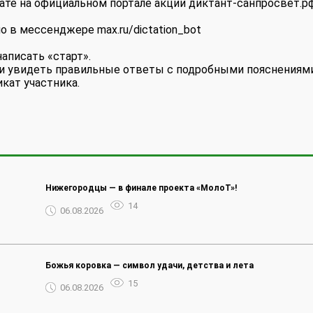
ате на официальном портале акции диктант-санпросвет.р
 в мессенджере max.ru/dictation_bot
аписать «старт».
 увидеть правильные ответы с подробными пояснениям
кат участника.
Нижегородцы — в финале проекта «МолоТ»!
14
06.08.2026
Божья коровка — символ удачи, детства и лета
15
06.08.2026