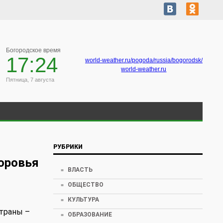
Богородское время
17:24
world-weather.ru/pogoda/russia/bogorodsk/
world-weather.ru
Пятница, 7 августа
РУБРИКИ
доровья
ВЛАСТЬ
ОБЩЕСТВО
КУЛЬТУРА
страны –
ОБРАЗОВАНИЕ