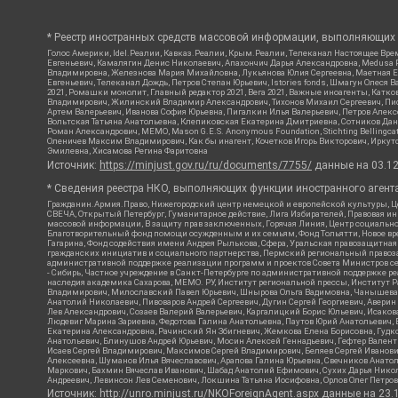
* Реестр иностранных средств массовой информации, выполняющих 
Голос Америки, Idel.Реалии, Кавказ.Реалии, Крым.Реалии, Телеканал Настоящее Врем
Евгеньевич, Камалягин Денис Николаевич, Апахончич Дарья Александровна, Medusa P
Владимировна, Железнова Мария Михайловна, Лукьянова Юлия Сергеевна, Маетная Ел
Евгеньевич, Телеканал Дождь, Петров Степан Юрьевич, Istories fonds, Шмагун Оле
2021, Ромашки монолит, Главный редактор 2021, Вега 2021, Важные иноагенты, Кат
Владимирович, Жилинский Владимир Александрович, Тихонов Михаил Сергеевич, Писк
Артем Валерьевич, Иванова София Юрьевна, Пигалкин Илья Валерьевич, Петров Алек
Вольтская Татьяна Анатольевна, Клепиковская Екатерина Дмитриевна, Сотников Дани
Роман Александрович, МЕМО, Mason G.E.S. Anonymous Foundation, Stichting Bellingc
Оленичев Максим Владимирович, Как бы инагент, Кочетков Игорь Викторович, Иркутс
Эмилевна, Хисамова Регина Фаритовна
Источник:
https://minjust.gov.ru/ru/documents/7755/
данные на
03.1
* Сведения реестра НКО, выполняющих функции иностранного агента
Гражданин.Армия.Право, Нижегородский центр немецкой и европейской культуры, Це
СВЕЧА, Открытый Петербург, Гуманитарное действие, Лига Избирателей, Правовая и
массовой информации, В защиту прав заключенных, Горячая Линия, Центр социальн
Благотворительный фонд помощи осужденным и их семьям, Фонд Тольятти, Новое время
Гагарина, Фонд содействия имени Андрея Рылькова, Сфера, Уральская правозащитная
гражданских инициатив и социального партнерства, Пермский региональный право
административной поддержке реализации программ и проектов Совета Министров се
- Сибирь, Частное учреждение в Санкт-Петербурге по административной поддержке 
наследия академика Сахарова, МЕМО. РУ, Институт региональной прессы, Институт 
Владимирович, Милославский Павел Юрьевич, Шнырова Ольга Вадимовна, Чанышева Ли
Анатолий Николаевич, Пивоваров Андрей Сергеевич, Дугин Сергей Георгиевич, Авери
Лев Александрович, Созаев Валерий Валерьевич, Каргалицкий Борис Юльевич, Исаков
Людевиг Марина Зариевна, Федотова Галина Анатольевна, Паутов Юрий Анатольевич, 
Екатерина Александровна, Рачинский Ян Збигневич, Жемкова Елена Борисовна, Гудко
Анатольевич, Блинушов Андрей Юрьевич, Мосин Алексей Геннадьевич, Гефтер Вален
Исаев Сергей Владимирович, Максимов Сергей Владимирович, Беляев Сергей Иванови
Алексеевна, Шуманов Илья Вячеславович, Арапова Галина Юрьевна, Свечников Анато
Маркович, Бахмин Вячеслав Иванович, Шабад Анатолий Ефимович, Сухих Дарья Никол
Андреевич, Левинсон Лев Семенович, Локшина Татьяна Иосифовна, Орлов Олег Петров
Источник:
http://unro.minjust.ru/NKOForeignAgent.aspx
данные на
23.