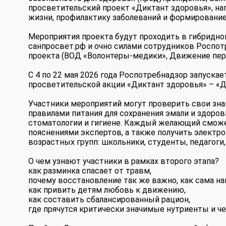
просветительский проект «Диктант здоровья», на
жизни, профилактику заболеваний и формировани
Мероприятия проекта будут проходить в гибридно
санпросвет.рф и очно силами сотрудников Роспо
проекта (ВОД «Волонтеры-медики», Движение перв
С 4 по 22 мая 2026 года Роспотребнадзор запуска
просветительской акции «Диктант здоровья» – «Д
Участники мероприятий могут проверить свои зна
правилами питания для сохранения эмали и здоров
стоматологии и гигиене. Каждый желающий сможе
пояснениями экспертов, а также получить электр
возрастных групп: школьники, студенты, педагоги
О чем узнают участники в рамках второго этапа?
как разминка спасает от травм,
почему восстановление так же важно, как сама наг
как привить детям любовь к движению,
как составить сбалансированный рацион,
где прячутся критически значимые нутриенты и че