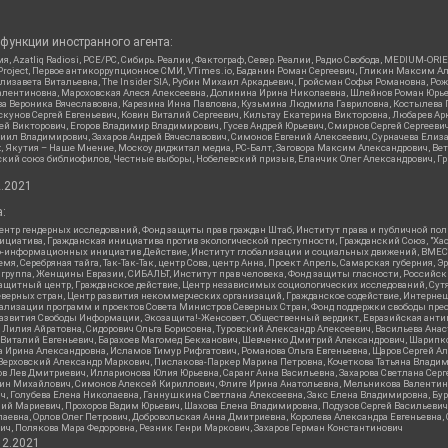
функции иностранного агента:
я, Azatliq Radiosi, PCE/PC, Сибирь.Реалии, Фактограф, Север.Реалии, Радио Свобода, MEDIUM-O
roject, Первое антикоррупционное СМИ, VTimes.io, Баданин Роман Сергеевич, Гликин Максим А
изавета Витальевна, The Insider SIA, Рубин Михаил Аркадьевич, Гройсман Софья Романовна, Р
ся Валентиновна, Мароховская Алеся Алексеевна, Долинина Ирина Николаевна, Шлейнов Роман Юр
кова Вероника Вячеславовна, Карезина Инна Павловна, Кузьмина Людмила Гавриловна, Костыле
унов Сергей Евгеньевич, Ковин Виталий Сергеевич, Кильтау Екатерина Викторовна, Любарев Ар
сей Викторович, Егоров Владимир Владимирович, Гусев Андрей Юрьевич, Смирнов Сергей Сергеев
ил Владимирович, Захаров Андрей Вячеславович, Симонов Евгений Алексеевич, Сурначева Елиза
at, Якутия – Наше Мнение, Москоу диджитал медиа, РС-Балт, Заговора Максим Александрович, Ве
кий союз библиофилов, Честные выборы, Нобелевский призыв, Еланчик Олег Александрович, Гри
2.2021
:
нтр гендерных исследований, Фонд защиты прав граждан Штаб, Институт права и публичной пол
нициатива, Гражданская инициатива против экологической преступности, Гражданский Союз, "Ха
о-информационных инициатив Действие, Институт глобализации и социальных движений, ВМЕСТ
, Серебряная тайга, Так-Так-Так, центр Сова, центр Анна, Проект Апрель, Самарская губерния, 
 группа, Женщины Евразии, СИБАЛЬТ, Институт прав человека, Фонд защиты гласности, Российс
защитный центр, Гражданское действие, Центр независимых социологических исследований, С
верных стран, Центр развития некоммерческих организаций, Гражданское содействие, Интерне
реализации программ и проектов Совета Министров Северных Стран, Фонд поддержки свободы пре
Развития Свободы Информации, Экозащита!-Женсовет, Общественный вердикт, Евразийская анти
лия Айратовна, Сидорович Ольга Борисовна, Туровский Александр Алексеевич, Васильева Анаст
н Виталий Евгеньевич, Барахоев Магомед Бекханович, Шевченко Дмитрий Александрович, Шарипк
а Ирина Александровна, Исламов Тимур Рифгатович, Романова Ольга Евгеньевна, Щаров Сергей А
Верховский Александр Маркович, Пислакова-Паркер Марина Петровна, Кочеткова Татьяна Владим
в Лев Дмитриевич, Илларионова Юлия Юрьевна, Саранг Анна Васильевна, Захарова Светлана Сер
тин Михайлович, Симонов Алексей Кириллович, Флиге Ирина Анатольевна, Мельникова Валентин
ч, Голубева Елена Николаевна, Ганнушкина Светлана Алексеевна, Закс Елена Владимировна, Бу
лий Мариевич, Прохоров Вадим Юрьевич, Шахова Елена Владимировна, Подузов Сергей Васильеви
аевна, Орлов Олег Петрович, Добровольская Анна Дмитриевна, Королева Александра Евгеньевна
ич, Полякова Мара Федоровна, Резник Генри Маркович, Захаров Герман Константинович
12.2021