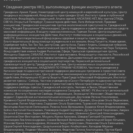
* Сведения реестра НКО, выполняющих функции иностранного агента:
Гражданин.Армия.Право, Нижегородский центр немецкой и европейской культуры, Центр
гендерных исследований, Фонд защиты прав граждан Штаб, Институт права и публичной
политики, Фонд борьбы с коррупцией, Альянс врачей, НАСИЛИЮ.НЕТ, Мы против СПИДа,
СВЕЧА, Открытый Петербург, Гуманитарное действие, Лига Избирателей, Правовая
инициатива, Гражданская инициатива против экологической преступности, Гражданский
Союз, "Хасдей Ерушалаим" (Милосердие), Центр поддержки и содействия развитию средств
массовой информации, В защиту прав заключенных, Горячая Линия, Центр социально-
информационных инициатив Действие, Институт глобализации и социальных движений,
ВМЕСТЕ, Благотворительный фонд охраны здоровья и защиты прав граждан,
Благотворительный фонд помощи осужденным и их семьям, Фонд Тольятти, Новое время,
Серебряная тайга, Так-Так-Так, центр Сова, центр Анна, Проект Апрель, Самарская губерния,
Эра здоровья, Мемориал, Аналитический Центр Юрия Левады, Издательство Парк Гагарина,
Фонд содействия имени Андрея Рылькова, Сфера, Уральская правозащитная группа,
Женщины Евразии, СИБАЛЬТ, Институт прав человека, Фонд защиты гласности, Российский
исследовательский центр по правам человека, Дальневосточный центр развития
гражданских инициатив и социального партнерства, Пермский региональный
правозащитный центр, Гражданское действие, Центр независимых социологических
исследований, Сутяжник, АКАДЕМИЯ ПО ПРАВАМ ЧЕЛОВЕКА, Частное учреждение в
Калининграде по административной поддержке реализации программ и проектов Совета
Министров северных стран, Центр развития некоммерческих организаций, Гражданское
содействие, Интернешнл-Р, Центр Защиты Прав Средств Массовой Информации, Институт
развития прессы - Сибирь, Частное учреждение в Санкт-Петербурге по административной
поддержке реализации программ и проектов Совета Министров Северных Стран, Фонд
поддержки свободы прессы, Гражданский контроль, Человек и Закон, Общественная
комиссия по сохранению наследия академика Сахарова, МЕМО. РУ, Институт региональной
прессы, Институт Развития Свободы Информации, Экозащита!-Женсовет, Общественный
вердикт, Евразийская антимонопольная ассоциация, Дзугкоева Регина Николаевна,
Кривенко Сергей Владимирович, Милославский Павел Юрьевич, Шнырова Ольга Вадимовна,
Чанышева Лилия Айратовна, Сидорович Ольга Борисовна, Туровский Александр Алексеевич,
Васильева Анастасия Евгеньевна, Ривина Анна Валерьевна, Бурдина Юлия Владимировна,
Бойко Анатолий Николаевич, Пивоваров Андрей Сергеевич, Дугин Сергей Георгиевич, Аверин
Виталий Евгеньевич, Барахоев Магомед Бекханович, Шевченко Дмитрий Александрович,
Шарипков Олег Викторович, Мошель Ирина Ароновна, Шведов Григорий Сергеевич,
Пономарев Лев Александрович, Созаев Валерий Валерьевич, Каргалицкий Борис Юльевич,
Исакова Ирина Александровна, Исламов Тимур Рифгатович, Романова Ольга Евгеньевна,
Щаров Сергей Алексадрович, Цирульников Борис Альбертович, Халидова Марина
Владимировна, Людевиг Марина Зариевна, Федотова Галина Анатольевна, Паутов Юрий
Анатольевич, Верховский Александр Маркович, Пислакова-Паркер Марина Петровна,