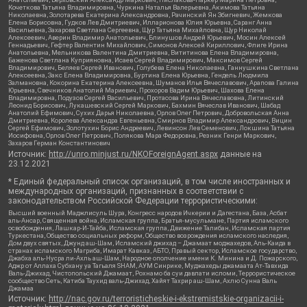
Кочеткова Татьяна Владимировна, Чуркина Наталья Валерьевна, Акимова Татьяна
Николаевна, Золотарева Екатерина Александровна, Рачинский Ян Збигневич, Жемкова
Елена Борисовна, Гудков Лев Дмитриевич, Илларионова Юлия Юрьевна, Саранг Анна
Васильевна, Захарова Светлана Сергеевна, Щур Татьяна Михайловна, Щур Николай
Алексеевич, Аверин Владимир Анатольевич, Блинушов Андрей Юрьевич, Мосин Алексей
Геннадьевич, Гефтер Валентин Михайлович, Симонов Алексей Кириллович, Флиге Ирина
Анатольевна, Мельникова Валентина Дмитриевна, Вититинова Елена Владимировна,
Баженова Светлана Куприяновна, Исаев Сергей Владимирович, Максимов Сергей
Владимирович, Беляев Сергей Иванович, Голубева Елена Николаевна, Ганнушкина Светлана
Алексеевна, Закс Елена Владимировна, Буртина Елена Юрьевна, Гендель Людмила
Залмановна, Кокорина Екатерина Алексеевна, Шуманов Илья Вячеславович, Арапова Галина
Юрьевна, Свечников Анатолий Мариевич, Прохоров Вадим Юрьевич, Шахова Елена
Владимировна, Подузов Сергей Васильевич, Протасова Ирина Вячеславовна, Литинский
Леонид Борисович, Лукашевский Сергей Маркович, Бахмин Вячеслав Иванович, Шабад
Анатолий Ефимович, Сухих Дарья Николаевна, Орлов Олег Петрович, Добровольская Анна
Дмитриевна, Королева Александра Евгеньевна, Смирнов Владимир Александрович, Вицин
Сергей Ефимович, Золотухин Борис Андреевич, Левинсон Лев Семенович, Локшина Татьяна
Иосифовна, Орлов Олег Петрович, Полякова Мара Федоровна, Резник Генри Маркович,
Захаров Герман Константинович
Источник:
http://unro.minjust.ru/NKOForeignAgent.aspx
данные на
23.12.2021
* Единый федеральный список организаций, в том числе иностранных и
международных организаций, признанных в соответствии с
законодательством Российской Федерации террористическими:
Высший военный Маджлисуль Шура, Конгресс народов Ичкерии и Дагестана, База, Асбат
аль-Ансар, Священная война, Исламская группа, Братья-мусульмане, Партия исламского
освобождения, Лашкар-И-Тайба, Исламская группа, Движение Талибан, Исламская партия
Туркестана, Общество социальных реформ, Общество возрождения исламского наследия,
Дом двух святых, Джунд аш-Шам, Исламский джихад – Джамаат моджахедов, Аль-Каида в
странах исламского Магриба, Имарат Кавказ, АБТО, Правый сектор, Исламское государство,
Джабха аль-Нусра ли-Ахль аш-Шам, Народное ополчение имени К. Минина и Д. Пожарского,
Аджр от Аллаха Субхану уа Тагьаля SHAM, АУМ Синрике, Муджахеды джамаата Ат-Тавхида
Валь-Джихад, Чистопольский Джамаат, Рохнамо ба суи давлати исломи, Террористическое
сообщество Сеть, Катиба Таухид валь-Джихад, Хайят Тахрир аш-Шам, Ахлю Сунна Валь
Джамаа
Источник:
http://nac.gov.ru/terroristicheskie-i-ekstremistskie-organizacii-i-