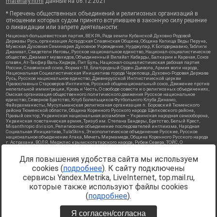
materialy.html
данные на
06.12.2021
* Перечень общественных объединений и религиозных организаций в
отношении которых судом принято вступившее в законную силу решение
о ликвидации или запрете деятельности:
Национал-большевистская партия, ВЕК РА, Рада земли Кубанской Духовно Родовой
Державы Русь, организация Асгардская Славянская Община, Община Капища Веды Перуна,
Мужская Духовная Семинария Духовное Учреждение, Нурджулар, К Богодержавию, Таблиги
Джамаат, Свидетели Иеговы, Русское национальное единство, Национал-социалистическое
общество, Джамаат мувахидов, Объединенный Вилайат Кабарды, Балкарии и Карачая, Союз
славян, Ат-Такфир Валь-Хиджра, Пит Буль, Национал-социалистическая рабочая партия
России, Славянский союз, Формат-18, Благородный Орден Дьявола, Армия воли народа,
Национальная Социалистическая Инициатива города Череповца, Духовно-Родовая Держава
Русь, Русское национальное единство, Древнерусской Инглистической церкви
Православных Староверов-Инглингов, Русский общенациональный союз, Движение против
нелегальной иммиграции, Кровь и Честь, О свободе совести и о религиозных объединениях,
Омская организация общественного политического движения Русское национальное
единство, Северное Братство, Клуб Болельщиков Футбольного Клуба Динамо,
Файзрахманисты, Мусульманская религиозная организация п. Боровский Тюменского
района Тюменской области, Община Коренного Русского народа Щелковского района,
Правый сектор, Украинская национальная ассамблея – Украинская народная самооборона,
Украинская повстанческая армия, Тризуб им. Степана Бандеры, Братство, Белый Крест,
Misanthropic division, Религиозное объединение последователей инглиизма, Народная
Социальная Инициатива, TulaSkins, Этнополитическое объединение Русские, Русское
национальное объединение Атака, Мечеть Мирмамеда, Община Коренного Русского народа
г. Астрахани, ВОЛЯ, Меджлис крымскотатарского народа, Рубеж Севера, ТОЙС, О
противодействии экстремистской деятельности, РЕВТАТПОД, Артподготовка, Штольц, В
честь иконы Божией Матери Державная, Сектор 16, Независимость, Фирма, Молодежная
Для повышения удобства сайта мы используем
правозащитная группа МПГ, Курсом Правды и Единения, Каракольская инициативная
группа, Автоград Крю, Союз Славянских Сил Руси, Алля-Аят, Благотворительный пансионат
cookies (
подробнее
). К сайту подключены
Ак Умут, Русская республика Русь, Арестантское уголовное единство, Башкорт, Нация и
свобода, W.H.С., Фалунь Дафа, Иртыш Ultras, Русский Патриотический клуб-Новокузнецк/
сервисы Yandex.Metrika, LiveInternet, top.mail.ru,
РПК, Сибирский державный союз, Фонд борьбы с коррупцией, Фонд защиты прав граждан,
которые также используют файлы cookies
Штабы Навального, Совет граждан СССР Прикубанского округа г. Краснодара
Источник:
https://minjust.gov.ru/ru/documents/7822/
данные на
(
подробнее
).
08.12.2021
Я согласен/согласна