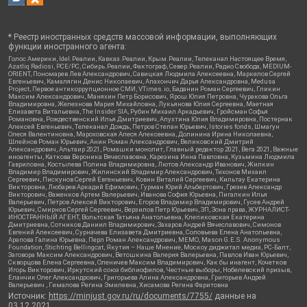
* Реестр иностранных средств массовой информации, выполняющих
функции иностранного агента:
Голос Америки, Idel.Реалии, Кавказ.Реалии, Крым.Реалии, Телеканал Настоящее Время,
Azatliq Radiosi, PCE/PC, Сибирь.Реалии, Фактограф, Север.Реалии, Радио Свобода, MEDIUM-
ORIENT, Пономарев Лев Александрович, Савицкая Людмила Алексеевна, Маркелов Сергей
Евгеньевич, Камалягин Денис Николаевич, Апахончич Дарья Александровна, Medusa
Project, Первое антикоррупционное СМИ, VTimes.io, Баданин Роман Сергеевич, Гликин
Максим Александрович, Маняхин Петр Борисович, Ярош Юлия Петровна, Чуракова Ольга
Владимировна, Железнова Мария Михайловна, Лукьянова Юлия Сергеевна, Маетная
Елизавета Витальевна, The Insider SIA, Рубин Михаил Аркадьевич, Гройсман Софья
Романовна, Рождественский Илья Дмитриевич, Апухтина Юлия Владимировна, Постернак
Алексей Евгеньевич, Телеканал Дождь, Петров Степан Юрьевич, Istories fonds, Шмагун
Олеся Валентиновна, Мароховская Алеся Алексеевна, Долинина Ирина Николаевна,
Шлейнов Роман Юрьевич, Анин Роман Александрович, Великовский Дмитрий
Александрович, Альтаир 2021, Ромашки монолит, Главный редактор 2021, Вега 2021, Важные
иноагенты, Каткова Вероника Вячеславовна, Карезина Инна Павловна, Кузьмина Людмила
Гавриловна, Костылева Полина Владимировна, Лютов Александр Иванович, Жилкин
Владимир Владимирович, Жилинский Владимир Александрович, Тихонов Михаил
Сергеевич, Пискунов Сергей Евгеньевич, Ковин Виталий Сергеевич, Кильтау Екатерина
Викторовна, Любарев Аркадий Ефимович, Гурман Юрий Альбертович, Грезев Александр
Викторович, Важенков Артем Валерьевич, Иванова София Юрьевна, Пигалкин Илья
Валерьевич, Петров Алексей Викторович, Егоров Владимир Владимирович, Гусев Андрей
Юрьевич, Смирнов Сергей Сергеевич, Верзилов Петр Юрьевич, ЗП, Зона права, ЖУРНАЛИСТ-
ИНОСТРАННЫЙ АГЕНТ, Вольтская Татьяна Анатольевна, Клепиковская Екатерина
Дмитриевна, Сотников Даниил Владимирович, Захаров Андрей Вячеславович, Симонов
Евгений Алексеевич, Сурначева Елизавета Дмитриевна, Соловьева Елена Анатольевна,
Арапова Галина Юрьевна, Перл Роман Александрович, МЕМО, Mason G.E.S. Anonymous
Foundation, Stichting Bellingcat, Якутия – Наше Мнение, Москоу диджитал медиа, РС-Балт,
Заговора Максим Александрович, Ветошкина Валерия Валерьевна, Павлов Иван Юрьевич,
Скворцова Елена Сергеевна, Оленичев Максим Владимирович, Как бы инагент, Кочетков
Игорь Викторович, Иркутский союз библиофилов, Честные выборы, Нобелевский призыв,
Еланчик Олег Александрович, Григорьева Алина Александровна, Григорьев Андрей
Валерьевич , Гималова Регина Эмилевна, Хисамова Регина Фаритовна
Источник:
https://minjust.gov.ru/ru/documents/7755/
данные на
03.12.2021