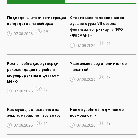
Подведены итоги регистрации
Стартовало голосование за
кандидатов на выборах
лучший мурал VII сезона
фестиваля стрит-арта ПФО
19
07.08.2026
«ФормАРТ»
11
07.08.2026
Роспотребнадзор утвердил
Уважаемые родители и юные
рекомендации по рыбе и
таланты!
морепродуктам в детском
13
07.08.2026
меню
13
07.08.2026
Как мусор, оставленный на
Новый учебный год – новые
земле, отравляет всё вокруг
возможности!
11
13
07.08.2026
07.08.2026