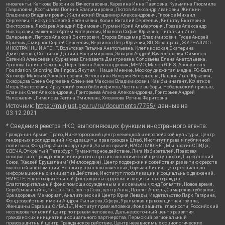
иноагенты, Каткова Вероника Вячеславовна, Карезина Инна Павловна, Кузьмина Людмила
Гавриловна, Костылева Полина Владимировна, Лютов Александр Иванович, Жилкин
Владимир Владимирович, Жилинский Владимир Александрович, Тихонов Михаил
Сергеевич, Пискунов Сергей Евгеньевич, Ковин Виталий Сергеевич, Кильтау Екатерина
Викторовна, Любарев Аркадий Ефимович, Гурман Юрий Альбертович, Грезев Александр
Викторович, Важенков Артем Валерьевич, Иванова София Юрьевна, Пигалкин Илья
Валерьевич, Петров Алексей Викторович, Егоров Владимир Владимирович, Гусев Андрей
Юрьевич, Смирнов Сергей Сергеевич, Верзилов Петр Юрьевич, ЗП, Зона права, ЖУРНАЛИСТ-
ИНОСТРАННЫЙ АГЕНТ, Вольтская Татьяна Анатольевна, Клепиковская Екатерина
Дмитриевна, Сотников Даниил Владимирович, Захаров Андрей Вячеславович, Симонов
Евгений Алексеевич, Сурначева Елизавета Дмитриевна, Соловьева Елена Анатольевна,
Арапова Галина Юрьевна, Перл Роман Александрович, МЕМО, Mason G.E.S. Anonymous
Foundation, Stichting Bellingcat, Якутия – Наше Мнение, Москоу диджитал медиа, РС-Балт,
Заговора Максим Александрович, Ветошкина Валерия Валерьевна, Павлов Иван Юрьевич,
Скворцова Елена Сергеевна, Оленичев Максим Владимирович, Как бы инагент, Кочетков
Игорь Викторович, Иркутский союз библиофилов, Честные выборы, Нобелевский призыв,
Еланчик Олег Александрович, Григорьева Алина Александровна, Григорьев Андрей
Валерьевич , Гималова Регина Эмилевна, Хисамова Регина Фаритовна
Источник:
https://minjust.gov.ru/ru/documents/7755/
данные на
03.12.2021
* Сведения реестра НКО, выполняющих функции иностранного агента:
Гражданин.Армия.Право, Нижегородский центр немецкой и европейской культуры, Центр
гендерных исследований, Фонд защиты прав граждан Штаб, Институт права и публичной
политики, Фонд борьбы с коррупцией, Альянс врачей, НАСИЛИЮ.НЕТ, Мы против СПИДа,
СВЕЧА, Открытый Петербург, Гуманитарное действие, Лига Избирателей, Правовая
инициатива, Гражданская инициатива против экологической преступности, Гражданский
Союз, "Хасдей Ерушалаим" (Милосердие), Центр поддержки и содействия развитию средств
массовой информации, В защиту прав заключенных, Горячая Линия, Центр социально-
информационных инициатив Действие, Институт глобализации и социальных движений,
ВМЕСТЕ, Благотворительный фонд охраны здоровья и защиты прав граждан,
Благотворительный фонд помощи осужденным и их семьям, Фонд Тольятти, Новое время,
Серебряная тайга, Так-Так-Так, центр Сова, центр Анна, Проект Апрель, Самарская губерния,
Эра здоровья, Мемориал, Аналитический Центр Юрия Левады, Издательство Парк Гагарина,
Фонд содействия имени Андрея Рылькова, Сфера, Уральская правозащитная группа,
Женщины Евразии, СИБАЛЬТ, Институт прав человека, Фонд защиты гласности, Российский
исследовательский центр по правам человека, Дальневосточный центр развития
гражданских инициатив и социального партнерства, Пермский региональный
правозащитный центр, Гражданское действие, Центр независимых социологических