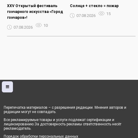
XXV Открытый фестиваль
Солнце + стекло = пожар
гончарного искусства «Город
15
07.08.2026
гончаров»!
10
07.08.2026
Перепечатка материалов – с разрешения редакции. Мнения авторов и
редакции могут не совпадать.
Все рекламируемые товары и услуги подлежат сертификации и
лицензированию.За достоверность рекламы ответственность несёт
рекламодатель.
Порядок обработки персональных данных