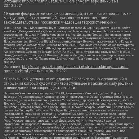
Источник:
http://unro.minjust.ru/NKOForeignAgent.aspx
данные на
23.12.2021
* Единый федеральный список организаций, в том числе иностранных и
международных организаций, признанных в соответствии с
законодательством Российской Федерации террористическими:
Высший военный Маджлисуль Шура, Конгресс народов Ичкерии и Дагестана, База, Асбат
аль-Ансар, Священная война, Исламская группа, Братья-мусульмане, Партия исламского
освобождения, Лашкар-И-Тайба, Исламская группа, Движение Талибан, Исламская партия
Туркестана, Общество социальных реформ, Общество возрождения исламского наследия,
Дом двух святых, Джунд аш-Шам, Исламский джихад – Джамаат моджахедов, Аль-Каида в
странах исламского Магриба, Имарат Кавказ, АБТО, Правый сектор, Исламское государство,
Джабха аль-Нусра ли-Ахль аш-Шам, Народное ополчение имени К. Минина и Д. Пожарского,
Аджр от Аллаха Субхану уа Тагьаля SHAM, АУМ Синрике, Муджахеды джамаата Ат-Тавхида
Валь-Джихад, Чистопольский Джамаат, Рохнамо ба суи давлати исломи, Террористическое
сообщество Сеть, Катиба Таухид валь-Джихад, Хайят Тахрир аш-Шам, Ахлю Сунна Валь
Джамаа
Источник:
http://nac.gov.ru/terroristicheskie-i-ekstremistskie-organizacii-i-
materialy.html
данные на
06.12.2021
* Перечень общественных объединений и религиозных организаций в
отношении которых судом принято вступившее в законную силу решение
о ликвидации или запрете деятельности:
Национал-большевистская партия, ВЕК РА, Рада земли Кубанской Духовно Родовой
Державы Русь, организация Асгардская Славянская Община, Община Капища Веды Перуна,
Мужская Духовная Семинария Духовное Учреждение, Нурджулар, К Богодержавию, Таблиги
Джамаат, Свидетели Иеговы, Русское национальное единство, Национал-социалистическое
общество, Джамаат мувахидов, Объединенный Вилайат Кабарды, Балкарии и Карачая, Союз
славян, Ат-Такфир Валь-Хиджра, Пит Буль, Национал-социалистическая рабочая партия
России, Славянский союз, Формат-18, Благородный Орден Дьявола, Армия воли народа,
Национальная Социалистическая Инициатива города Череповца, Духовно-Родовая Держава
Русь, Русское национальное единство, Древнерусской Инглистической церкви
Православных Староверов-Инглингов, Русский общенациональный союз, Движение против
нелегальной иммиграции, Кровь и Честь, О свободе совести и о религиозных объединениях,
Омская организация общественного политического движения Русское национальное
единство, Северное Братство, Клуб Болельщиков Футбольного Клуба Динамо,
Файзрахманисты, Мусульманская религиозная организация п. Боровский Тюменского