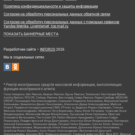
Политика конфиденциальности и защиты информации
Согласие на обработку персональных данных обратной связи
Согласие на обработку персональных данных с помощью сервисов
Yandex.Metrika, LiveInternet, top.mail.ru
ПОКАЗАТЬ БАННЕРНЫЕ МЕСТА
Разработчик сайта –
INFOROS
2026
Мы в социальных сетях:
* Реестр иностранных средств массовой информации, выполняющих
функции иностранного агента:
Голос Америки, Idel.Реалии, Кавказ.Реалии, Крым.Реалии, Телеканал Настоящее Время,
Azatliq Radiosi, PCE/PC, Сибирь.Реалии, Фактограф, Север.Реалии, Радио Свобода, MEDIUM-
ORIENT, Пономарев Лев Александрович, Савицкая Людмила Алексеевна, Маркелов Сергей
Евгеньевич, Камалягин Денис Николаевич, Апахончич Дарья Александровна, Medusa
Project, Первое антикоррупционное СМИ, VTimes.io, Баданин Роман Сергеевич, Гликин
Максим Александрович, Маняхин Петр Борисович, Ярош Юлия Петровна, Чуракова Ольга
Владимировна, Железнова Мария Михайловна, Лукьянова Юлия Сергеевна, Маетная
Елизавета Витальевна, The Insider SIA, Рубин Михаил Аркадьевич, Гройсман Софья
Романовна, Рождественский Илья Дмитриевич, Апухтина Юлия Владимировна, Постернак
Алексей Евгеньевич, Телеканал Дождь, Петров Степан Юрьевич, Istories fonds, Шмагун
Олеся Валентиновна, Мароховская Алеся Алексеевна, Долинина Ирина Николаевна,
Шлейнов Роман Юрьевич, Анин Роман Александрович, Великовский Дмитрий
Александрович, Альтаир 2021, Ромашки монолит, Главный редактор 2021, Вега 2021, Важные