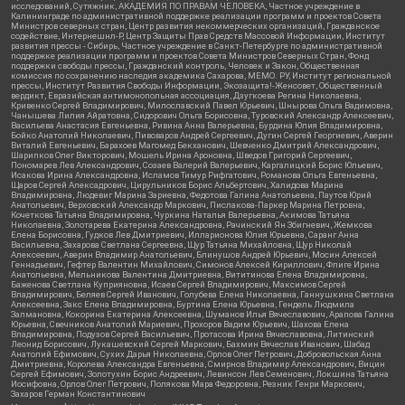
исследований, Сутяжник, АКАДЕМИЯ ПО ПРАВАМ ЧЕЛОВЕКА, Частное учреждение в
Калининграде по административной поддержке реализации программ и проектов Совета
Министров северных стран, Центр развития некоммерческих организаций, Гражданское
содействие, Интернешнл-Р, Центр Защиты Прав Средств Массовой Информации, Институт
развития прессы - Сибирь, Частное учреждение в Санкт-Петербурге по административной
поддержке реализации программ и проектов Совета Министров Северных Стран, Фонд
поддержки свободы прессы, Гражданский контроль, Человек и Закон, Общественная
комиссия по сохранению наследия академика Сахарова, МЕМО. РУ, Институт региональной
прессы, Институт Развития Свободы Информации, Экозащита!-Женсовет, Общественный
вердикт, Евразийская антимонопольная ассоциация, Дзугкоева Регина Николаевна,
Кривенко Сергей Владимирович, Милославский Павел Юрьевич, Шнырова Ольга Вадимовна,
Чанышева Лилия Айратовна, Сидорович Ольга Борисовна, Туровский Александр Алексеевич,
Васильева Анастасия Евгеньевна, Ривина Анна Валерьевна, Бурдина Юлия Владимировна,
Бойко Анатолий Николаевич, Пивоваров Андрей Сергеевич, Дугин Сергей Георгиевич, Аверин
Виталий Евгеньевич, Барахоев Магомед Бекханович, Шевченко Дмитрий Александрович,
Шарипков Олег Викторович, Мошель Ирина Ароновна, Шведов Григорий Сергеевич,
Пономарев Лев Александрович, Созаев Валерий Валерьевич, Каргалицкий Борис Юльевич,
Исакова Ирина Александровна, Исламов Тимур Рифгатович, Романова Ольга Евгеньевна,
Щаров Сергей Алексадрович, Цирульников Борис Альбертович, Халидова Марина
Владимировна, Людевиг Марина Зариевна, Федотова Галина Анатольевна, Паутов Юрий
Анатольевич, Верховский Александр Маркович, Пислакова-Паркер Марина Петровна,
Кочеткова Татьяна Владимировна, Чуркина Наталья Валерьевна, Акимова Татьяна
Николаевна, Золотарева Екатерина Александровна, Рачинский Ян Збигневич, Жемкова
Елена Борисовна, Гудков Лев Дмитриевич, Илларионова Юлия Юрьевна, Саранг Анна
Васильевна, Захарова Светлана Сергеевна, Щур Татьяна Михайловна, Щур Николай
Алексеевич, Аверин Владимир Анатольевич, Блинушов Андрей Юрьевич, Мосин Алексей
Геннадьевич, Гефтер Валентин Михайлович, Симонов Алексей Кириллович, Флиге Ирина
Анатольевна, Мельникова Валентина Дмитриевна, Вититинова Елена Владимировна,
Баженова Светлана Куприяновна, Исаев Сергей Владимирович, Максимов Сергей
Владимирович, Беляев Сергей Иванович, Голубева Елена Николаевна, Ганнушкина Светлана
Алексеевна, Закс Елена Владимировна, Буртина Елена Юрьевна, Гендель Людмила
Залмановна, Кокорина Екатерина Алексеевна, Шуманов Илья Вячеславович, Арапова Галина
Юрьевна, Свечников Анатолий Мариевич, Прохоров Вадим Юрьевич, Шахова Елена
Владимировна, Подузов Сергей Васильевич, Протасова Ирина Вячеславовна, Литинский
Леонид Борисович, Лукашевский Сергей Маркович, Бахмин Вячеслав Иванович, Шабад
Анатолий Ефимович, Сухих Дарья Николаевна, Орлов Олег Петрович, Добровольская Анна
Дмитриевна, Королева Александра Евгеньевна, Смирнов Владимир Александрович, Вицин
Сергей Ефимович, Золотухин Борис Андреевич, Левинсон Лев Семенович, Локшина Татьяна
Иосифовна, Орлов Олег Петрович, Полякова Мара Федоровна, Резник Генри Маркович,
Захаров Герман Константинович