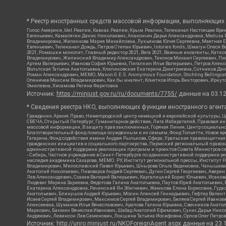
* Реестр иностранных средств массовой информации, выполняющих 
Голос Америки, Idel.Реалии, Кавказ.Реалии, Крым.Реалии, Телеканал Настоящее Врем
Евгеньевич, Камалягин Денис Николаевич, Апахончич Дарья Александровна, Medusa P
Владимировна, Железнова Мария Михайловна, Лукьянова Юлия Сергеевна, Маетная Ел
Евгеньевич, Телеканал Дождь, Петров Степан Юрьевич, Istories fonds, Шмагун Оле
2021, Ромашки монолит, Главный редактор 2021, Вега 2021, Важные иноагенты, Кат
Владимирович, Жилинский Владимир Александрович, Тихонов Михаил Сергеевич, Писк
Артем Валерьевич, Иванова София Юрьевна, Пигалкин Илья Валерьевич, Петров Алек
Вольтская Татьяна Анатольевна, Клепиковская Екатерина Дмитриевна, Сотников Дани
Роман Александрович, МЕМО, Mason G.E.S. Anonymous Foundation, Stichting Bellingc
Оленичев Максим Владимирович, Как бы инагент, Кочетков Игорь Викторович, Иркутс
Эмилевна, Хисамова Регина Фаритовна
Источник:
https://minjust.gov.ru/ru/documents/7755/
данные на
03.1
* Сведения реестра НКО, выполняющих функции иностранного агента
Гражданин.Армия.Право, Нижегородский центр немецкой и европейской культуры, Це
СВЕЧА, Открытый Петербург, Гуманитарное действие, Лига Избирателей, Правовая и
массовой информации, В защиту прав заключенных, Горячая Линия, Центр социальн
Благотворительный фонд помощи осужденным и их семьям, Фонд Тольятти, Новое время
Гагарина, Фонд содействия имени Андрея Рылькова, Сфера, Уральская правозащитная
гражданских инициатив и социального партнерства, Пермский региональный право
административной поддержке реализации программ и проектов Совета Министров се
- Сибирь, Частное учреждение в Санкт-Петербурге по административной поддержке 
наследия академика Сахарова, МЕМО. РУ, Институт региональной прессы, Институт 
Владимирович, Милославский Павел Юрьевич, Шнырова Ольга Вадимовна, Чанышева Ли
Анатолий Николаевич, Пивоваров Андрей Сергеевич, Дугин Сергей Георгиевич, Авери
Лев Александрович, Созаев Валерий Валерьевич, Каргалицкий Борис Юльевич, Исаков
Людевиг Марина Зариевна, Федотова Галина Анатольевна, Паутов Юрий Анатольевич, 
Екатерина Александровна, Рачинский Ян Збигневич, Жемкова Елена Борисовна, Гудко
Анатольевич, Блинушов Андрей Юрьевич, Мосин Алексей Геннадьевич, Гефтер Вален
Исаев Сергей Владимирович, Максимов Сергей Владимирович, Беляев Сергей Иванови
Алексеевна, Шуманов Илья Вячеславович, Арапова Галина Юрьевна, Свечников Анато
Маркович, Бахмин Вячеслав Иванович, Шабад Анатолий Ефимович, Сухих Дарья Никол
Андреевич, Левинсон Лев Семенович, Локшина Татьяна Иосифовна, Орлов Олег Петров
Источник:
http://unro.minjust.ru/NKOForeignAgent.aspx
данные на
23.