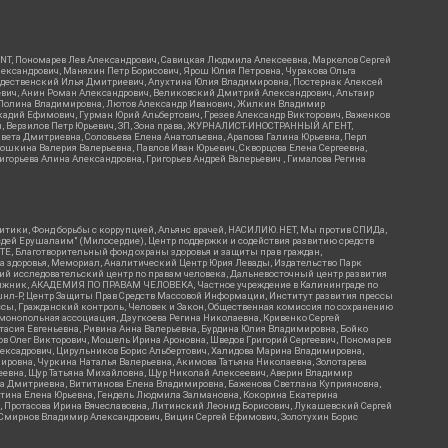
RIENT, Пономарев Лев Александрович, Савицкая Людмила Алексеевна, Маркелов Сергей
лександрович, Маняхин Петр Борисович, Ярош Юлия Петровна, Чуракова Ольга
ождественский Илья Дмитриевич, Апухтина Юлия Владимировна, Постернак Алексей
ьевич, Анин Роман Александрович, Великовский Дмитрий Александрович, Альтаир
ва Полина Владимировна, Лютов Александр Иванович, Жилкин Владимир
кадий Ефимович, Гурман Юрий Альбертович, Грезев Александр Викторович, Важенков
ич, Верзилов Петр Юрьевич, ЗП, Зона права, ЖУРНАЛИСТ-ИНОСТРАННЫЙ АГЕНТ,
вета Дмитриевна, Соловьева Елена Анатольевна, Арапова Галина Юрьевна, Перл
тошкина Валерия Валерьевна, Павлов Иван Юрьевич, Скворцова Елена Сергеевна,
горьева Алина Александровна, Григорьев Андрей Валерьевич , Гималова Регина
итики, Фонд борьбы с коррупцией, Альянс врачей, НАСИЛИЮ.НЕТ, Мы против СПИДа,
сдей Ерушалаим" (Милосердие), Центр поддержки и содействия развитию средств
Е, Благотворительный фонд охраны здоровья и защиты прав граждан,
Эра здоровья, Мемориал, Аналитический Центр Юрия Левады, Издательство Парк
кий исследовательский центр по правам человека, Дальневосточный центр развития
утяжник, АКАДЕМИЯ ПО ПРАВАМ ЧЕЛОВЕКА, Частное учреждение в Калининграде по
шнл-Р, Центр Защиты Прав Средств Массовой Информации, Институт развития прессы
ссы, Гражданский контроль, Человек и Закон, Общественная комиссия по сохранению
монопольная ассоциация, Дзугкоева Регина Николаевна, Кривенко Сергей
асия Евгеньевна, Ривина Анна Валерьевна, Бурдина Юлия Владимировна, Бойко
ов Олег Викторович, Мошель Ирина Ароновна, Шведов Григорий Сергеевич, Пономарев
лексадрович, Цирульников Борис Альбертович, Халидова Марина Владимировна,
ировна, Чуркина Наталья Валерьевна, Акимова Татьяна Николаевна, Золотарева
геевна, Щур Татьяна Михайловна, Щур Николай Алексеевич, Аверин Владимир
а Дмитриевна, Вититинова Елена Владимировна, Баженова Светлана Куприяновна,
ртина Елена Юрьевна, Гендель Людмила Залмановна, Кокорина Екатерина
ч, Протасова Ирина Вячеславовна, Литинский Леонид Борисович, Лукашевский Сергей
, Смирнов Владимир Александрович, Вицин Сергей Ефимович, Золотухин Борис