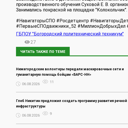
производственного обучения Суховой Е. В. органи
Занимались покраской на площадке "Колокольчик".
#НавигаторыСПО #Росдетцентр #НавигаторыДет
#ПервыеСПОдвижники_52 #МиллионДобрыхДел
ГБПОУ "Богородский политехнический техникум"
27
ЧИТАТЬ ТАКЖЕ ПО ТЕМЕ
Нижегородские волонтеры передали маскировочные сети и
гуманитарную помощь бойцам «БАРС-НН»
11
06.08.2026
Глеб Никитин предложил создать программу развития речной
инфраструктуры
9
06.08.2026