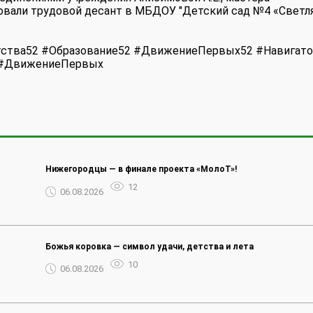
зовали трудовой десант в МБДОУ "Детский сад №4 «Светля
ства52 #Образование52 #ДвижениеПервых52 #Навигат
 #ДвижениеПервых
Нижегородцы — в финале проекта «МолоТ»!
12
06.08.2026
Божья коровка — символ удачи, детства и лета
10
06.08.2026