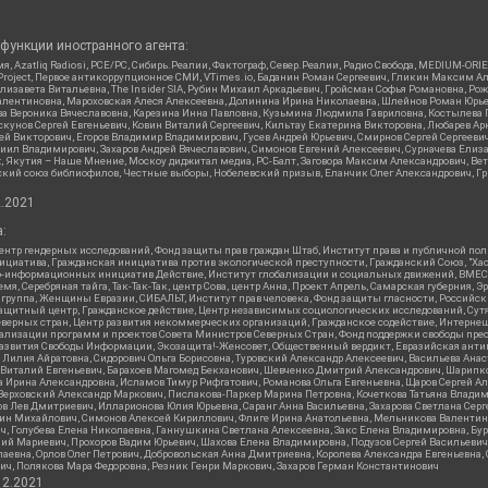
функции иностранного агента:
я, Azatliq Radiosi, PCE/PC, Сибирь.Реалии, Фактограф, Север.Реалии, Радио Свобода, MEDIUM-O
roject, Первое антикоррупционное СМИ, VTimes.io, Баданин Роман Сергеевич, Гликин Максим А
изавета Витальевна, The Insider SIA, Рубин Михаил Аркадьевич, Гройсман Софья Романовна, Р
ся Валентиновна, Мароховская Алеся Алексеевна, Долинина Ирина Николаевна, Шлейнов Роман Юр
кова Вероника Вячеславовна, Карезина Инна Павловна, Кузьмина Людмила Гавриловна, Костыле
унов Сергей Евгеньевич, Ковин Виталий Сергеевич, Кильтау Екатерина Викторовна, Любарев Ар
сей Викторович, Егоров Владимир Владимирович, Гусев Андрей Юрьевич, Смирнов Сергей Сергеев
ил Владимирович, Захаров Андрей Вячеславович, Симонов Евгений Алексеевич, Сурначева Елиза
at, Якутия – Наше Мнение, Москоу диджитал медиа, РС-Балт, Заговора Максим Александрович, Ве
кий союз библиофилов, Честные выборы, Нобелевский призыв, Еланчик Олег Александрович, Гри
2.2021
:
нтр гендерных исследований, Фонд защиты прав граждан Штаб, Институт права и публичной пол
нициатива, Гражданская инициатива против экологической преступности, Гражданский Союз, "Ха
о-информационных инициатив Действие, Институт глобализации и социальных движений, ВМЕСТ
, Серебряная тайга, Так-Так-Так, центр Сова, центр Анна, Проект Апрель, Самарская губерния, 
 группа, Женщины Евразии, СИБАЛЬТ, Институт прав человека, Фонд защиты гласности, Российс
защитный центр, Гражданское действие, Центр независимых социологических исследований, С
верных стран, Центр развития некоммерческих организаций, Гражданское содействие, Интерне
реализации программ и проектов Совета Министров Северных Стран, Фонд поддержки свободы пре
Развития Свободы Информации, Экозащита!-Женсовет, Общественный вердикт, Евразийская анти
лия Айратовна, Сидорович Ольга Борисовна, Туровский Александр Алексеевич, Васильева Анаст
н Виталий Евгеньевич, Барахоев Магомед Бекханович, Шевченко Дмитрий Александрович, Шарипк
а Ирина Александровна, Исламов Тимур Рифгатович, Романова Ольга Евгеньевна, Щаров Сергей А
Верховский Александр Маркович, Пислакова-Паркер Марина Петровна, Кочеткова Татьяна Владим
в Лев Дмитриевич, Илларионова Юлия Юрьевна, Саранг Анна Васильевна, Захарова Светлана Сер
тин Михайлович, Симонов Алексей Кириллович, Флиге Ирина Анатольевна, Мельникова Валентин
ч, Голубева Елена Николаевна, Ганнушкина Светлана Алексеевна, Закс Елена Владимировна, Бу
лий Мариевич, Прохоров Вадим Юрьевич, Шахова Елена Владимировна, Подузов Сергей Васильеви
аевна, Орлов Олег Петрович, Добровольская Анна Дмитриевна, Королева Александра Евгеньевна
ич, Полякова Мара Федоровна, Резник Генри Маркович, Захаров Герман Константинович
12.2021