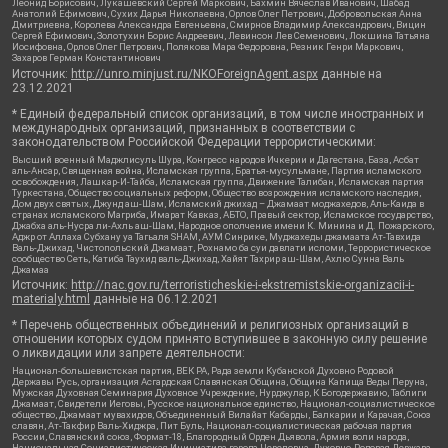
Леонид Борисович, Лукашевский Сергей Маркович, Бахмин Вячеслав Иванович, Шабад
Анатолий Ефимович, Сухих Дарья Николаевна, Орлов Олег Петрович, Добровольская Анна
Дмитриевна, Королева Александра Евгеньевна, Смирнов Владимир Александрович, Вицин
Сергей Ефимович, Золотухин Борис Андреевич, Левинсон Лев Семенович, Локшина Татьяна
Иосифовна, Орлов Олег Петрович, Полякова Мара Федоровна, Резник Генри Маркович,
Захаров Герман Константинович
Источник:
http://unro.minjust.ru/NKOForeignAgent.aspx
данные на
23.12.2021
* Единый федеральный список организаций, в том числе иностранных и
международных организаций, признанных в соответствии с
законодательством Российской Федерации террористическими:
Высший военный Маджлисуль Шура, Конгресс народов Ичкерии и Дагестана, База, Асбат
аль-Ансар, Священная война, Исламская группа, Братья-мусульмане, Партия исламского
освобождения, Лашкар-И-Тайба, Исламская группа, Движение Талибан, Исламская партия
Туркестана, Общество социальных реформ, Общество возрождения исламского наследия,
Дом двух святых, Джунд аш-Шам, Исламский джихад – Джамаат моджахедов, Аль-Каида в
странах исламского Магриба, Имарат Кавказ, АБТО, Правый сектор, Исламское государство,
Джабха аль-Нусра ли-Ахль аш-Шам, Народное ополчение имени К. Минина и Д. Пожарского,
Аджр от Аллаха Субхану уа Тагьаля SHAM, АУМ Синрике, Муджахеды джамаата Ат-Тавхида
Валь-Джихад, Чистопольский Джамаат, Рохнамо ба суи давлати исломи, Террористическое
сообщество Сеть, Катиба Таухид валь-Джихад, Хайят Тахрир аш-Шам, Ахлю Сунна Валь
Джамаа
Источник:
http://nac.gov.ru/terroristicheskie-i-ekstremistskie-organizacii-i-
materialy.html
данные на
06.12.2021
* Перечень общественных объединений и религиозных организаций в
отношении которых судом принято вступившее в законную силу решение
о ликвидации или запрете деятельности:
Национал-большевистская партия, ВЕК РА, Рада земли Кубанской Духовно Родовой
Державы Русь, организация Асгардская Славянская Община, Община Капища Веды Перуна,
Мужская Духовная Семинария Духовное Учреждение, Нурджулар, К Богодержавию, Таблиги
Джамаат, Свидетели Иеговы, Русское национальное единство, Национал-социалистическое
общество, Джамаат мувахидов, Объединенный Вилайат Кабарды, Балкарии и Карачая, Союз
славян, Ат-Такфир Валь-Хиджра, Пит Буль, Национал-социалистическая рабочая партия
России, Славянский союз, Формат-18, Благородный Орден Дьявола, Армия воли народа,
Национальная Социалистическая Инициатива города Череповца, Духовно-Родовая Держава