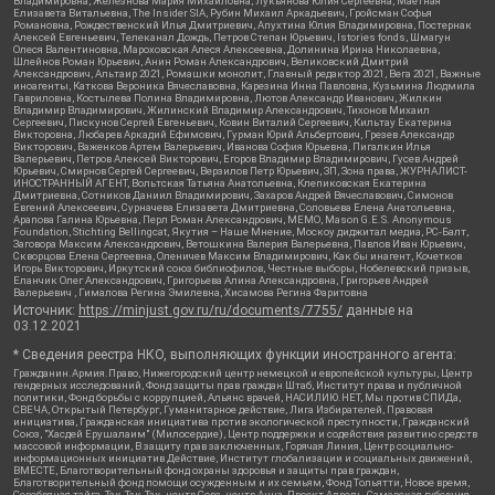
Владимировна, Железнова Мария Михайловна, Лукьянова Юлия Сергеевна, Маетная
Елизавета Витальевна, The Insider SIA, Рубин Михаил Аркадьевич, Гройсман Софья
Романовна, Рождественский Илья Дмитриевич, Апухтина Юлия Владимировна, Постернак
Алексей Евгеньевич, Телеканал Дождь, Петров Степан Юрьевич, Istories fonds, Шмагун
Олеся Валентиновна, Мароховская Алеся Алексеевна, Долинина Ирина Николаевна,
Шлейнов Роман Юрьевич, Анин Роман Александрович, Великовский Дмитрий
Александрович, Альтаир 2021, Ромашки монолит, Главный редактор 2021, Вега 2021, Важные
иноагенты, Каткова Вероника Вячеславовна, Карезина Инна Павловна, Кузьмина Людмила
Гавриловна, Костылева Полина Владимировна, Лютов Александр Иванович, Жилкин
Владимир Владимирович, Жилинский Владимир Александрович, Тихонов Михаил
Сергеевич, Пискунов Сергей Евгеньевич, Ковин Виталий Сергеевич, Кильтау Екатерина
Викторовна, Любарев Аркадий Ефимович, Гурман Юрий Альбертович, Грезев Александр
Викторович, Важенков Артем Валерьевич, Иванова София Юрьевна, Пигалкин Илья
Валерьевич, Петров Алексей Викторович, Егоров Владимир Владимирович, Гусев Андрей
Юрьевич, Смирнов Сергей Сергеевич, Верзилов Петр Юрьевич, ЗП, Зона права, ЖУРНАЛИСТ-
ИНОСТРАННЫЙ АГЕНТ, Вольтская Татьяна Анатольевна, Клепиковская Екатерина
Дмитриевна, Сотников Даниил Владимирович, Захаров Андрей Вячеславович, Симонов
Евгений Алексеевич, Сурначева Елизавета Дмитриевна, Соловьева Елена Анатольевна,
Арапова Галина Юрьевна, Перл Роман Александрович, МЕМО, Mason G.E.S. Anonymous
Foundation, Stichting Bellingcat, Якутия – Наше Мнение, Москоу диджитал медиа, РС-Балт,
Заговора Максим Александрович, Ветошкина Валерия Валерьевна, Павлов Иван Юрьевич,
Скворцова Елена Сергеевна, Оленичев Максим Владимирович, Как бы инагент, Кочетков
Игорь Викторович, Иркутский союз библиофилов, Честные выборы, Нобелевский призыв,
Еланчик Олег Александрович, Григорьева Алина Александровна, Григорьев Андрей
Валерьевич , Гималова Регина Эмилевна, Хисамова Регина Фаритовна
Источник:
https://minjust.gov.ru/ru/documents/7755/
данные на
03.12.2021
* Сведения реестра НКО, выполняющих функции иностранного агента:
Гражданин.Армия.Право, Нижегородский центр немецкой и европейской культуры, Центр
гендерных исследований, Фонд защиты прав граждан Штаб, Институт права и публичной
политики, Фонд борьбы с коррупцией, Альянс врачей, НАСИЛИЮ.НЕТ, Мы против СПИДа,
СВЕЧА, Открытый Петербург, Гуманитарное действие, Лига Избирателей, Правовая
инициатива, Гражданская инициатива против экологической преступности, Гражданский
Союз, "Хасдей Ерушалаим" (Милосердие), Центр поддержки и содействия развитию средств
массовой информации, В защиту прав заключенных, Горячая Линия, Центр социально-
информационных инициатив Действие, Институт глобализации и социальных движений,
ВМЕСТЕ, Благотворительный фонд охраны здоровья и защиты прав граждан,
Благотворительный фонд помощи осужденным и их семьям, Фонд Тольятти, Новое время,
Серебряная тайга, Так-Так-Так, центр Сова, центр Анна, Проект Апрель, Самарская губерния,