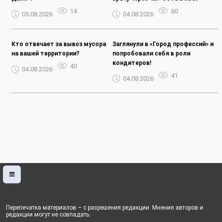
14
60
05.08.2026
04.08.2026
Кто отвечает за вывоз мусора
Заглянули в «Город профессий» и
на вашей территории?
попробовали себя в роли
кондитеров!
40
04.08.2026
41
04.08.2026
Перепечатка материалов – с разрешения редакции. Мнения авторов и
редакции могут не совпадать.