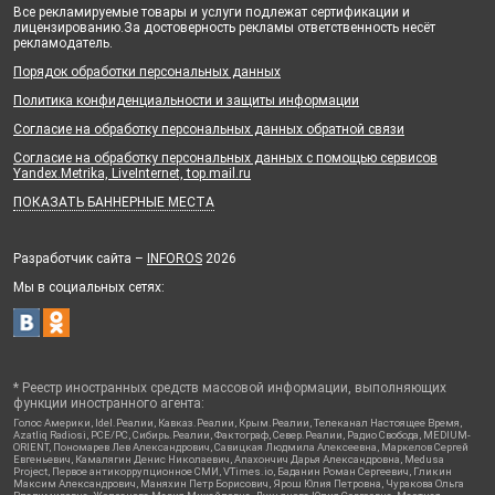
Все рекламируемые товары и услуги подлежат сертификации и
лицензированию.За достоверность рекламы ответственность несёт
рекламодатель.
Порядок обработки персональных данных
Политика конфиденциальности и защиты информации
Согласие на обработку персональных данных обратной связи
Согласие на обработку персональных данных с помощью сервисов
Yandex.Metrika, LiveInternet, top.mail.ru
ПОКАЗАТЬ БАННЕРНЫЕ МЕСТА
Разработчик сайта –
INFOROS
2026
Мы в социальных сетях:
* Реестр иностранных средств массовой информации, выполняющих
функции иностранного агента:
Голос Америки, Idel.Реалии, Кавказ.Реалии, Крым.Реалии, Телеканал Настоящее Время,
Azatliq Radiosi, PCE/PC, Сибирь.Реалии, Фактограф, Север.Реалии, Радио Свобода, MEDIUM-
ORIENT, Пономарев Лев Александрович, Савицкая Людмила Алексеевна, Маркелов Сергей
Евгеньевич, Камалягин Денис Николаевич, Апахончич Дарья Александровна, Medusa
Project, Первое антикоррупционное СМИ, VTimes.io, Баданин Роман Сергеевич, Гликин
Максим Александрович, Маняхин Петр Борисович, Ярош Юлия Петровна, Чуракова Ольга