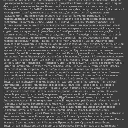
Эра здоровья, Мемориал, Аналитический Центр Юрия Левады, Издательство Парк Гагарина,
Фонд содействия имени Андрея Рылькова, Сфера, Уральская правозащитная группа,
Женщины Евразии, СИБАЛЬТ, Институт прав человека, Фонд защиты гласности, Российский
исследовательский центр по правам человека, Дальневосточный центр развития
гражданских инициатив и социального партнерства, Пермский региональный
правозащитный центр, Гражданское действие, Центр независимых социологических
исследований, Сутяжник, АКАДЕМИЯ ПО ПРАВАМ ЧЕЛОВЕКА, Частное учреждение в
Калининграде по административной поддержке реализации программ и проектов Совета
Министров северных стран, Центр развития некоммерческих организаций, Гражданское
содействие, Интернешнл-Р, Центр Защиты Прав Средств Массовой Информации, Институт
развития прессы - Сибирь, Частное учреждение в Санкт-Петербурге по административной
поддержке реализации программ и проектов Совета Министров Северных Стран, Фонд
поддержки свободы прессы, Гражданский контроль, Человек и Закон, Общественная
комиссия по сохранению наследия академика Сахарова, МЕМО. РУ, Институт региональной
прессы, Институт Развития Свободы Информации, Экозащита!-Женсовет, Общественный
вердикт, Евразийская антимонопольная ассоциация, Дзугкоева Регина Николаевна,
Кривенко Сергей Владимирович, Милославский Павел Юрьевич, Шнырова Ольга Вадимовна,
Чанышева Лилия Айратовна, Сидорович Ольга Борисовна, Туровский Александр Алексеевич,
Васильева Анастасия Евгеньевна, Ривина Анна Валерьевна, Бурдина Юлия Владимировна,
Бойко Анатолий Николаевич, Пивоваров Андрей Сергеевич, Дугин Сергей Георгиевич, Аверин
Виталий Евгеньевич, Барахоев Магомед Бекханович, Шевченко Дмитрий Александрович,
Шарипков Олег Викторович, Мошель Ирина Ароновна, Шведов Григорий Сергеевич,
Пономарев Лев Александрович, Созаев Валерий Валерьевич, Каргалицкий Борис Юльевич,
Исакова Ирина Александровна, Исламов Тимур Рифгатович, Романова Ольга Евгеньевна,
Щаров Сергей Алексадрович, Цирульников Борис Альбертович, Халидова Марина
Владимировна, Людевиг Марина Зариевна, Федотова Галина Анатольевна, Паутов Юрий
Анатольевич, Верховский Александр Маркович, Пислакова-Паркер Марина Петровна,
Кочеткова Татьяна Владимировна, Чуркина Наталья Валерьевна, Акимова Татьяна
Николаевна, Золотарева Екатерина Александровна, Рачинский Ян Збигневич, Жемкова
Елена Борисовна, Гудков Лев Дмитриевич, Илларионова Юлия Юрьевна, Саранг Анна
Васильевна, Захарова Светлана Сергеевна, Щур Татьяна Михайловна, Щур Николай
Алексеевич, Аверин Владимир Анатольевич, Блинушов Андрей Юрьевич, Мосин Алексей
Геннадьевич, Гефтер Валентин Михайлович, Симонов Алексей Кириллович, Флиге Ирина
Анатольевна, Мельникова Валентина Дмитриевна, Вититинова Елена Владимировна,
Баженова Светлана Куприяновна, Исаев Сергей Владимирович, Максимов Сергей
Владимирович, Беляев Сергей Иванович, Голубева Елена Николаевна, Ганнушкина Светлана
Алексеевна, Закс Елена Владимировна, Буртина Елена Юрьевна, Гендель Людмила
Залмановна, Кокорина Екатерина Алексеевна, Шуманов Илья Вячеславович, Арапова Галина
Юрьевна, Свечников Анатолий Мариевич, Прохоров Вадим Юрьевич, Шахова Елена
Владимировна, Подузов Сергей Васильевич, Протасова Ирина Вячеславовна, Литинский