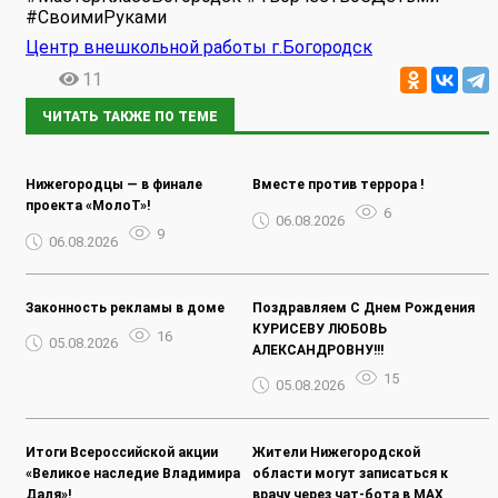
#СвоимиРуками
Центр внешкольной работы г.Богородск
11
ЧИТАТЬ ТАКЖЕ ПО ТЕМЕ
Нижегородцы — в финале
Вместе против террора !
проекта «МолоТ»!
6
06.08.2026
9
06.08.2026
Законность рекламы в доме
Поздравляем С Днем Рождения
КУРИСЕВУ ЛЮБОВЬ
16
05.08.2026
АЛЕКСАНДРОВНУ!!!
15
05.08.2026
Итоги Всероссийской акции
Жители Нижегородской
«Великое наследие Владимира
области могут записаться к
Даля»!
врачу через чат-бота в MAX