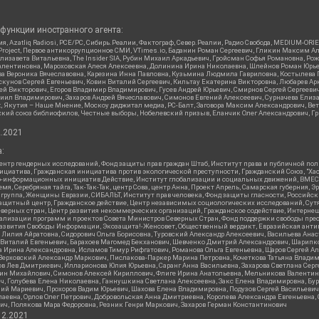
функции иностранного агента:
я, Azatliq Radiosi, PCE/PC, Сибирь.Реалии, Фактограф, Север.Реалии, Радио Свобода, MEDIUM-O
roject, Первое антикоррупционное СМИ, VTimes.io, Баданин Роман Сергеевич, Гликин Максим А
изавета Витальевна, The Insider SIA, Рубин Михаил Аркадьевич, Гройсман Софья Романовна, Р
ся Валентиновна, Мароховская Алеся Алексеевна, Долинина Ирина Николаевна, Шлейнов Роман Юр
кова Вероника Вячеславовна, Карезина Инна Павловна, Кузьмина Людмила Гавриловна, Костыле
унов Сергей Евгеньевич, Ковин Виталий Сергеевич, Кильтау Екатерина Викторовна, Любарев Ар
сей Викторович, Егоров Владимир Владимирович, Гусев Андрей Юрьевич, Смирнов Сергей Сергеев
ил Владимирович, Захаров Андрей Вячеславович, Симонов Евгений Алексеевич, Сурначева Елиза
at, Якутия – Наше Мнение, Москоу диджитал медиа, РС-Балт, Заговора Максим Александрович, Ве
кий союз библиофилов, Честные выборы, Нобелевский призыв, Еланчик Олег Александрович, Гри
2.2021
:
нтр гендерных исследований, Фонд защиты прав граждан Штаб, Институт права и публичной пол
нициатива, Гражданская инициатива против экологической преступности, Гражданский Союз, "Ха
о-информационных инициатив Действие, Институт глобализации и социальных движений, ВМЕСТ
, Серебряная тайга, Так-Так-Так, центр Сова, центр Анна, Проект Апрель, Самарская губерния, 
 группа, Женщины Евразии, СИБАЛЬТ, Институт прав человека, Фонд защиты гласности, Российс
защитный центр, Гражданское действие, Центр независимых социологических исследований, С
верных стран, Центр развития некоммерческих организаций, Гражданское содействие, Интерне
реализации программ и проектов Совета Министров Северных Стран, Фонд поддержки свободы пре
Развития Свободы Информации, Экозащита!-Женсовет, Общественный вердикт, Евразийская анти
лия Айратовна, Сидорович Ольга Борисовна, Туровский Александр Алексеевич, Васильева Анаст
н Виталий Евгеньевич, Барахоев Магомед Бекханович, Шевченко Дмитрий Александрович, Шарипк
а Ирина Александровна, Исламов Тимур Рифгатович, Романова Ольга Евгеньевна, Щаров Сергей А
Верховский Александр Маркович, Пислакова-Паркер Марина Петровна, Кочеткова Татьяна Владим
в Лев Дмитриевич, Илларионова Юлия Юрьевна, Саранг Анна Васильевна, Захарова Светлана Сер
тин Михайлович, Симонов Алексей Кириллович, Флиге Ирина Анатольевна, Мельникова Валентин
ч, Голубева Елена Николаевна, Ганнушкина Светлана Алексеевна, Закс Елена Владимировна, Бу
лий Мариевич, Прохоров Вадим Юрьевич, Шахова Елена Владимировна, Подузов Сергей Васильеви
аевна, Орлов Олег Петрович, Добровольская Анна Дмитриевна, Королева Александра Евгеньевна
ич, Полякова Мара Федоровна, Резник Генри Маркович, Захаров Герман Константинович
12.2021