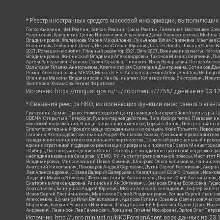
* Реестр иностранных средств массовой информации, выполняющих 
Голос Америки, Idel.Реалии, Кавказ.Реалии, Крым.Реалии, Телеканал Настоящее Врем
Евгеньевич, Камалягин Денис Николаевич, Апахончич Дарья Александровна, Medusa P
Владимировна, Железнова Мария Михайловна, Лукьянова Юлия Сергеевна, Маетная Ел
Евгеньевич, Телеканал Дождь, Петров Степан Юрьевич, Istories fonds, Шмагун Оле
2021, Ромашки монолит, Главный редактор 2021, Вега 2021, Важные иноагенты, Кат
Владимирович, Жилинский Владимир Александрович, Тихонов Михаил Сергеевич, Писк
Артем Валерьевич, Иванова София Юрьевна, Пигалкин Илья Валерьевич, Петров Алек
Вольтская Татьяна Анатольевна, Клепиковская Екатерина Дмитриевна, Сотников Дани
Роман Александрович, МЕМО, Mason G.E.S. Anonymous Foundation, Stichting Bellingc
Оленичев Максим Владимирович, Как бы инагент, Кочетков Игорь Викторович, Иркутс
Эмилевна, Хисамова Регина Фаритовна
Источник:
https://minjust.gov.ru/ru/documents/7755/
данные на
03.1
* Сведения реестра НКО, выполняющих функции иностранного агента
Гражданин.Армия.Право, Нижегородский центр немецкой и европейской культуры, Це
СВЕЧА, Открытый Петербург, Гуманитарное действие, Лига Избирателей, Правовая и
массовой информации, В защиту прав заключенных, Горячая Линия, Центр социальн
Благотворительный фонд помощи осужденным и их семьям, Фонд Тольятти, Новое время
Гагарина, Фонд содействия имени Андрея Рылькова, Сфера, Уральская правозащитная
гражданских инициатив и социального партнерства, Пермский региональный право
административной поддержке реализации программ и проектов Совета Министров се
- Сибирь, Частное учреждение в Санкт-Петербурге по административной поддержке 
наследия академика Сахарова, МЕМО. РУ, Институт региональной прессы, Институт 
Владимирович, Милославский Павел Юрьевич, Шнырова Ольга Вадимовна, Чанышева Ли
Анатолий Николаевич, Пивоваров Андрей Сергеевич, Дугин Сергей Георгиевич, Авери
Лев Александрович, Созаев Валерий Валерьевич, Каргалицкий Борис Юльевич, Исаков
Людевиг Марина Зариевна, Федотова Галина Анатольевна, Паутов Юрий Анатольевич, 
Екатерина Александровна, Рачинский Ян Збигневич, Жемкова Елена Борисовна, Гудко
Анатольевич, Блинушов Андрей Юрьевич, Мосин Алексей Геннадьевич, Гефтер Вален
Исаев Сергей Владимирович, Максимов Сергей Владимирович, Беляев Сергей Иванови
Алексеевна, Шуманов Илья Вячеславович, Арапова Галина Юрьевна, Свечников Анато
Маркович, Бахмин Вячеслав Иванович, Шабад Анатолий Ефимович, Сухих Дарья Никол
Андреевич, Левинсон Лев Семенович, Локшина Татьяна Иосифовна, Орлов Олег Петров
Источник:
http://unro.minjust.ru/NKOForeignAgent.aspx
данные на
23.