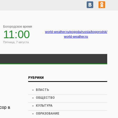
Богородское время
11:00
world-weather.ru/pogoda/russia/bogorodsk/
world-weather.ru
Пятница, 7 августа
РУБРИКИ
ВЛАСТЬ
ОБЩЕСТВО
КУЛЬТУРА
сор в
ОБРАЗОВАНИЕ