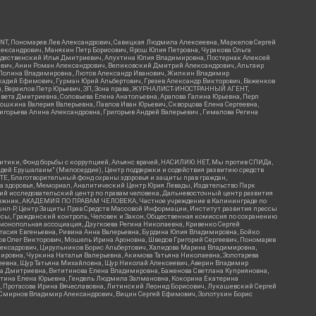
RIENT, Пономарев Лев Александрович, Савицкая Людмила Алексеевна, Маркелов Сергей
лександрович, Маняхин Петр Борисович, Ярош Юлия Петровна, Чуракова Ольга
ождественский Илья Дмитриевич, Апухтина Юлия Владимировна, Постернак Алексей
ьевич, Анин Роман Александрович, Великовский Дмитрий Александрович, Альтаир
ва Полина Владимировна, Лютов Александр Иванович, Жилкин Владимир
кадий Ефимович, Гурман Юрий Альбертович, Грезев Александр Викторович, Важенков
ич, Верзилов Петр Юрьевич, ЗП, Зона права, ЖУРНАЛИСТ-ИНОСТРАННЫЙ АГЕНТ,
вета Дмитриевна, Соловьева Елена Анатольевна, Арапова Галина Юрьевна, Перл
тошкина Валерия Валерьевна, Павлов Иван Юрьевич, Скворцова Елена Сергеевна,
горьева Алина Александровна, Григорьев Андрей Валерьевич , Гималова Регина
итики, Фонд борьбы с коррупцией, Альянс врачей, НАСИЛИЮ.НЕТ, Мы против СПИДа,
сдей Ерушалаим" (Милосердие), Центр поддержки и содействия развитию средств
Е, Благотворительный фонд охраны здоровья и защиты прав граждан,
Эра здоровья, Мемориал, Аналитический Центр Юрия Левады, Издательство Парк
кий исследовательский центр по правам человека, Дальневосточный центр развития
утяжник, АКАДЕМИЯ ПО ПРАВАМ ЧЕЛОВЕКА, Частное учреждение в Калининграде по
шнл-Р, Центр Защиты Прав Средств Массовой Информации, Институт развития прессы
ссы, Гражданский контроль, Человек и Закон, Общественная комиссия по сохранению
монопольная ассоциация, Дзугкоева Регина Николаевна, Кривенко Сергей
асия Евгеньевна, Ривина Анна Валерьевна, Бурдина Юлия Владимировна, Бойко
ов Олег Викторович, Мошель Ирина Ароновна, Шведов Григорий Сергеевич, Пономарев
лексадрович, Цирульников Борис Альбертович, Халидова Марина Владимировна,
ировна, Чуркина Наталья Валерьевна, Акимова Татьяна Николаевна, Золотарева
геевна, Щур Татьяна Михайловна, Щур Николай Алексеевич, Аверин Владимир
а Дмитриевна, Вититинова Елена Владимировна, Баженова Светлана Куприяновна,
ртина Елена Юрьевна, Гендель Людмила Залмановна, Кокорина Екатерина
ч, Протасова Ирина Вячеславовна, Литинский Леонид Борисович, Лукашевский Сергей
, Смирнов Владимир Александрович, Вицин Сергей Ефимович, Золотухин Борис