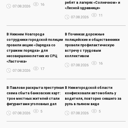
ребят в лагерях «Солнечном» и
16
07.08.2026
«Лесной здравнице»
11
07.08.2026
В Нижнем Новгороде
В Починках дорожные
сотрудники городской полиции
полицейские и общественники
провели акцию «Зарядка со
провели профилактическую
стражем порядка» для
встречу с трудовым
несовершеннолетних из СРЦ
коллективом
«Ласточка»
16
07.08.2026
17
07.08.2026
В Павлове раскрыта преступная
В Нижегородской области
схема сбыта банковских карт:
конфисковали автомобиль у
трое местных жителей стали
водителя, повторно севшего за
фигурантами уголовных дел
руль в пьяном виде
5
5
07.08.2026
07.08.2026