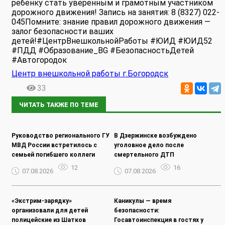
ребенку стать уверенным и грамотным участником
дорожного движения! Запись на занятия: 8 (8327) 022-
045Помните: знание правил дорожного движения —
залог безопасности ваших
детей!#ЦентрВнешкольнойРаботы #ЮИД #ЮИД52
#ПДД #Образование_BG #БезопасностьДетей
#Автогородок
Центр внешкольной работы г.Богородск
33
ЧИТАТЬ ТАКЖЕ ПО ТЕМЕ
Руководство регионального ГУ
В Дзержинске возбуждено
МВД России встретилось с
уголовное дело после
семьей погибшего коллеги
смертельного ДТП
12
16
07.08.2026
07.08.2026
«Экстрим-зарядку»
Каникулы — время
организовали для детей
безопасности:
полицейские из Шатков
Госавтоинспекция в гостях у