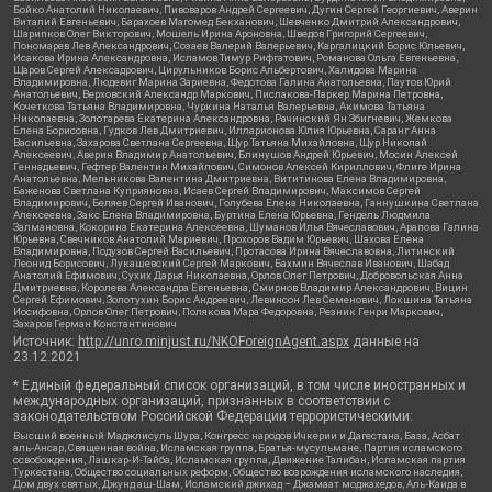
Бойко Анатолий Николаевич, Пивоваров Андрей Сергеевич, Дугин Сергей Георгиевич, Аверин
Виталий Евгеньевич, Барахоев Магомед Бекханович, Шевченко Дмитрий Александрович,
Шарипков Олег Викторович, Мошель Ирина Ароновна, Шведов Григорий Сергеевич,
Пономарев Лев Александрович, Созаев Валерий Валерьевич, Каргалицкий Борис Юльевич,
Исакова Ирина Александровна, Исламов Тимур Рифгатович, Романова Ольга Евгеньевна,
Щаров Сергей Алексадрович, Цирульников Борис Альбертович, Халидова Марина
Владимировна, Людевиг Марина Зариевна, Федотова Галина Анатольевна, Паутов Юрий
Анатольевич, Верховский Александр Маркович, Пислакова-Паркер Марина Петровна,
Кочеткова Татьяна Владимировна, Чуркина Наталья Валерьевна, Акимова Татьяна
Николаевна, Золотарева Екатерина Александровна, Рачинский Ян Збигневич, Жемкова
Елена Борисовна, Гудков Лев Дмитриевич, Илларионова Юлия Юрьевна, Саранг Анна
Васильевна, Захарова Светлана Сергеевна, Щур Татьяна Михайловна, Щур Николай
Алексеевич, Аверин Владимир Анатольевич, Блинушов Андрей Юрьевич, Мосин Алексей
Геннадьевич, Гефтер Валентин Михайлович, Симонов Алексей Кириллович, Флиге Ирина
Анатольевна, Мельникова Валентина Дмитриевна, Вититинова Елена Владимировна,
Баженова Светлана Куприяновна, Исаев Сергей Владимирович, Максимов Сергей
Владимирович, Беляев Сергей Иванович, Голубева Елена Николаевна, Ганнушкина Светлана
Алексеевна, Закс Елена Владимировна, Буртина Елена Юрьевна, Гендель Людмила
Залмановна, Кокорина Екатерина Алексеевна, Шуманов Илья Вячеславович, Арапова Галина
Юрьевна, Свечников Анатолий Мариевич, Прохоров Вадим Юрьевич, Шахова Елена
Владимировна, Подузов Сергей Васильевич, Протасова Ирина Вячеславовна, Литинский
Леонид Борисович, Лукашевский Сергей Маркович, Бахмин Вячеслав Иванович, Шабад
Анатолий Ефимович, Сухих Дарья Николаевна, Орлов Олег Петрович, Добровольская Анна
Дмитриевна, Королева Александра Евгеньевна, Смирнов Владимир Александрович, Вицин
Сергей Ефимович, Золотухин Борис Андреевич, Левинсон Лев Семенович, Локшина Татьяна
Иосифовна, Орлов Олег Петрович, Полякова Мара Федоровна, Резник Генри Маркович,
Захаров Герман Константинович
Источник:
http://unro.minjust.ru/NKOForeignAgent.aspx
данные на
23.12.2021
* Единый федеральный список организаций, в том числе иностранных и
международных организаций, признанных в соответствии с
законодательством Российской Федерации террористическими:
Высший военный Маджлисуль Шура, Конгресс народов Ичкерии и Дагестана, База, Асбат
аль-Ансар, Священная война, Исламская группа, Братья-мусульмане, Партия исламского
освобождения, Лашкар-И-Тайба, Исламская группа, Движение Талибан, Исламская партия
Туркестана, Общество социальных реформ, Общество возрождения исламского наследия,
Дом двух святых, Джунд аш-Шам, Исламский джихад – Джамаат моджахедов, Аль-Каида в