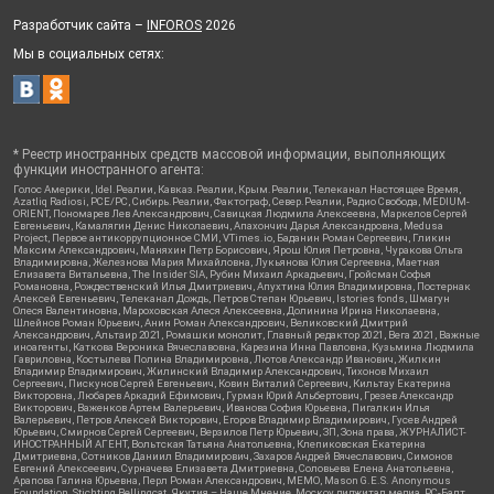
Разработчик сайта –
INFOROS
2026
Мы в социальных сетях:
* Реестр иностранных средств массовой информации, выполняющих
функции иностранного агента:
Голос Америки, Idel.Реалии, Кавказ.Реалии, Крым.Реалии, Телеканал Настоящее Время,
Azatliq Radiosi, PCE/PC, Сибирь.Реалии, Фактограф, Север.Реалии, Радио Свобода, MEDIUM-
ORIENT, Пономарев Лев Александрович, Савицкая Людмила Алексеевна, Маркелов Сергей
Евгеньевич, Камалягин Денис Николаевич, Апахончич Дарья Александровна, Medusa
Project, Первое антикоррупционное СМИ, VTimes.io, Баданин Роман Сергеевич, Гликин
Максим Александрович, Маняхин Петр Борисович, Ярош Юлия Петровна, Чуракова Ольга
Владимировна, Железнова Мария Михайловна, Лукьянова Юлия Сергеевна, Маетная
Елизавета Витальевна, The Insider SIA, Рубин Михаил Аркадьевич, Гройсман Софья
Романовна, Рождественский Илья Дмитриевич, Апухтина Юлия Владимировна, Постернак
Алексей Евгеньевич, Телеканал Дождь, Петров Степан Юрьевич, Istories fonds, Шмагун
Олеся Валентиновна, Мароховская Алеся Алексеевна, Долинина Ирина Николаевна,
Шлейнов Роман Юрьевич, Анин Роман Александрович, Великовский Дмитрий
Александрович, Альтаир 2021, Ромашки монолит, Главный редактор 2021, Вега 2021, Важные
иноагенты, Каткова Вероника Вячеславовна, Карезина Инна Павловна, Кузьмина Людмила
Гавриловна, Костылева Полина Владимировна, Лютов Александр Иванович, Жилкин
Владимир Владимирович, Жилинский Владимир Александрович, Тихонов Михаил
Сергеевич, Пискунов Сергей Евгеньевич, Ковин Виталий Сергеевич, Кильтау Екатерина
Викторовна, Любарев Аркадий Ефимович, Гурман Юрий Альбертович, Грезев Александр
Викторович, Важенков Артем Валерьевич, Иванова София Юрьевна, Пигалкин Илья
Валерьевич, Петров Алексей Викторович, Егоров Владимир Владимирович, Гусев Андрей
Юрьевич, Смирнов Сергей Сергеевич, Верзилов Петр Юрьевич, ЗП, Зона права, ЖУРНАЛИСТ-
ИНОСТРАННЫЙ АГЕНТ, Вольтская Татьяна Анатольевна, Клепиковская Екатерина
Дмитриевна, Сотников Даниил Владимирович, Захаров Андрей Вячеславович, Симонов
Евгений Алексеевич, Сурначева Елизавета Дмитриевна, Соловьева Елена Анатольевна,
Арапова Галина Юрьевна, Перл Роман Александрович, МЕМО, Mason G.E.S. Anonymous
Foundation, Stichting Bellingcat, Якутия – Наше Мнение, Москоу диджитал медиа, РС-Балт,