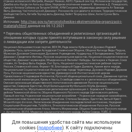
странах исламского Магриба, Имарат Кавказ, АБТО, Правый сектор, Исламское государство,
Джабха аль-Нусра ли-Ахль аш-Шам, Народное ополчение имени К. Минина и Д. Пожарского,
Аджр от Аллаха Субхану уа Тагьаля SHAM, АУМ Синрике, Муджахеды джамаата Ат-Тавхида
Валь-Джихад, Чистопольский Джамаат, Рохнамо ба суи давлати исломи, Террористическое
сообщество Сеть, Катиба Таухид валь-Джихад, Хайят Тахрир аш-Шам, Ахлю Сунна Валь
Джамаа
Источник:
http://nac.gov.ru/terroristicheskie-i-ekstremistskie-organizacii-i-
materialy.html
данные на
06.12.2021
* Перечень общественных объединений и религиозных организаций в
отношении которых судом принято вступившее в законную силу решение
о ликвидации или запрете деятельности:
Национал-большевистская партия, ВЕК РА, Рада земли Кубанской Духовно Родовой
Державы Русь, организация Асгардская Славянская Община, Община Капища Веды Перуна,
Мужская Духовная Семинария Духовное Учреждение, Нурджулар, К Богодержавию, Таблиги
Джамаат, Свидетели Иеговы, Русское национальное единство, Национал-социалистическое
общество, Джамаат мувахидов, Объединенный Вилайат Кабарды, Балкарии и Карачая, Союз
славян, Ат-Такфир Валь-Хиджра, Пит Буль, Национал-социалистическая рабочая партия
России, Славянский союз, Формат-18, Благородный Орден Дьявола, Армия воли народа,
Национальная Социалистическая Инициатива города Череповца, Духовно-Родовая Держава
Русь, Русское национальное единство, Древнерусской Инглистической церкви
Православных Староверов-Инглингов, Русский общенациональный союз, Движение против
нелегальной иммиграции, Кровь и Честь, О свободе совести и о религиозных объединениях,
Омская организация общественного политического движения Русское национальное
единство, Северное Братство, Клуб Болельщиков Футбольного Клуба Динамо,
Файзрахманисты, Мусульманская религиозная организация п. Боровский Тюменского
района Тюменской области, Община Коренного Русского народа Щелковского района,
Правый сектор, Украинская национальная ассамблея – Украинская народная самооборона,
Украинская повстанческая армия, Тризуб им. Степана Бандеры, Братство, Белый Крест,
Misanthropic division, Религиозное объединение последователей инглиизма, Народная
Социальная Инициатива, TulaSkins, Этнополитическое объединение Русские, Русское
национальное объединение Атака, Мечеть Мирмамеда, Община Коренного Русского народа
г. Астрахани, ВОЛЯ, Меджлис крымскотатарского народа, Рубеж Севера, ТОЙС, О
противодействии экстремистской деятельности, РЕВТАТПОД, Артподготовка, Штольц, В
честь иконы Божией Матери Державная, Сектор 16, Независимость, Фирма, Молодежная
Для повышения удобства сайта мы используем
правозащитная группа МПГ, Курсом Правды и Единения, Каракольская инициативная
группа, Автоград Крю, Союз Славянских Сил Руси, Алля-Аят, Благотворительный пансионат
cookies (
подробнее
). К сайту подключены
Ак Умут, Русская республика Русь, Арестантское уголовное единство, Башкорт, Нация и
свобода, W.H.С., Фалунь Дафа, Иртыш Ultras, Русский Патриотический клуб-Новокузнецк/