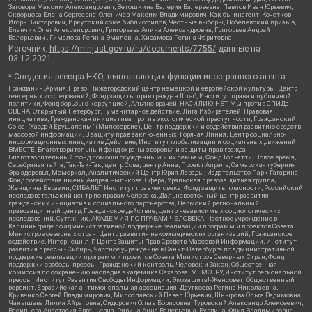
Заговора Максим Александрович, Ветошкина Валерия Валерьевна, Павлов Иван Юрьевич,
Скворцова Елена Сергеевна, Оленичев Максим Владимирович, Как бы инагент, Кочетков
Игорь Викторович, Иркутский союз библиофилов, Честные выборы, Нобелевский призыв,
Еланчик Олег Александрович, Григорьева Алина Александровна, Григорьев Андрей
Валерьевич , Гималова Регина Эмилевна, Хисамова Регина Фаритовна
Источник:
https://minjust.gov.ru/ru/documents/7755/
данные на
03.12.2021
* Сведения реестра НКО, выполняющих функции иностранного агента:
Гражданин.Армия.Право, Нижегородский центр немецкой и европейской культуры, Центр
гендерных исследований, Фонд защиты прав граждан Штаб, Институт права и публичной
политики, Фонд борьбы с коррупцией, Альянс врачей, НАСИЛИЮ.НЕТ, Мы против СПИДа,
СВЕЧА, Открытый Петербург, Гуманитарное действие, Лига Избирателей, Правовая
инициатива, Гражданская инициатива против экологической преступности, Гражданский
Союз, "Хасдей Ерушалаим" (Милосердие), Центр поддержки и содействия развитию средств
массовой информации, В защиту прав заключенных, Горячая Линия, Центр социально-
информационных инициатив Действие, Институт глобализации и социальных движений,
ВМЕСТЕ, Благотворительный фонд охраны здоровья и защиты прав граждан,
Благотворительный фонд помощи осужденным и их семьям, Фонд Тольятти, Новое время,
Серебряная тайга, Так-Так-Так, центр Сова, центр Анна, Проект Апрель, Самарская губерния,
Эра здоровья, Мемориал, Аналитический Центр Юрия Левады, Издательство Парк Гагарина,
Фонд содействия имени Андрея Рылькова, Сфера, Уральская правозащитная группа,
Женщины Евразии, СИБАЛЬТ, Институт прав человека, Фонд защиты гласности, Российский
исследовательский центр по правам человека, Дальневосточный центр развития
гражданских инициатив и социального партнерства, Пермский региональный
правозащитный центр, Гражданское действие, Центр независимых социологических
исследований, Сутяжник, АКАДЕМИЯ ПО ПРАВАМ ЧЕЛОВЕКА, Частное учреждение в
Калининграде по административной поддержке реализации программ и проектов Совета
Министров северных стран, Центр развития некоммерческих организаций, Гражданское
содействие, Интернешнл-Р, Центр Защиты Прав Средств Массовой Информации, Институт
развития прессы - Сибирь, Частное учреждение в Санкт-Петербурге по административной
поддержке реализации программ и проектов Совета Министров Северных Стран, Фонд
поддержки свободы прессы, Гражданский контроль, Человек и Закон, Общественная
комиссия по сохранению наследия академика Сахарова, МЕМО. РУ, Институт региональной
прессы, Институт Развития Свободы Информации, Экозащита!-Женсовет, Общественный
вердикт, Евразийская антимонопольная ассоциация, Дзугкоева Регина Николаевна,
Кривенко Сергей Владимирович, Милославский Павел Юрьевич, Шнырова Ольга Вадимовна,
Чанышева Лилия Айратовна, Сидорович Ольга Борисовна, Туровский Александр Алексеевич,
Васильева Анастасия Евгеньевна, Ривина Анна Валерьевна, Бурдина Юлия Владимировна,