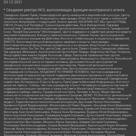
03.12.2021
* Сведения реестра НКО, выполняющих функции иностранного агента:
Гражданин.Армия.Право, Нижегородский центр немецкой и европейской культуры, Центр
гендерных исследований, Фонд защиты прав граждан Штаб, Институт права и публичной
политики, Фонд борьбы с коррупцией, Альянс врачей, НАСИЛИЮ.НЕТ, Мы против СПИДа,
СВЕЧА, Открытый Петербург, Гуманитарное действие, Лига Избирателей, Правовая
инициатива, Гражданская инициатива против экологической преступности, Гражданский
Союз, "Хасдей Ерушалаим" (Милосердие), Центр поддержки и содействия развитию средств
массовой информации, В защиту прав заключенных, Горячая Линия, Центр социально-
информационных инициатив Действие, Институт глобализации и социальных движений,
ВМЕСТЕ, Благотворительный фонд охраны здоровья и защиты прав граждан,
Благотворительный фонд помощи осужденным и их семьям, Фонд Тольятти, Новое время,
Серебряная тайга, Так-Так-Так, центр Сова, центр Анна, Проект Апрель, Самарская губерния,
Эра здоровья, Мемориал, Аналитический Центр Юрия Левады, Издательство Парк Гагарина,
Фонд содействия имени Андрея Рылькова, Сфера, Уральская правозащитная группа,
Женщины Евразии, СИБАЛЬТ, Институт прав человека, Фонд защиты гласности, Российский
исследовательский центр по правам человека, Дальневосточный центр развития
гражданских инициатив и социального партнерства, Пермский региональный
правозащитный центр, Гражданское действие, Центр независимых социологических
исследований, Сутяжник, АКАДЕМИЯ ПО ПРАВАМ ЧЕЛОВЕКА, Частное учреждение в
Калининграде по административной поддержке реализации программ и проектов Совета
Министров северных стран, Центр развития некоммерческих организаций, Гражданское
содействие, Интернешнл-Р, Центр Защиты Прав Средств Массовой Информации, Институт
развития прессы - Сибирь, Частное учреждение в Санкт-Петербурге по административной
поддержке реализации программ и проектов Совета Министров Северных Стран, Фонд
поддержки свободы прессы, Гражданский контроль, Человек и Закон, Общественная
комиссия по сохранению наследия академика Сахарова, МЕМО. РУ, Институт региональной
прессы, Институт Развития Свободы Информации, Экозащита!-Женсовет, Общественный
вердикт, Евразийская антимонопольная ассоциация, Дзугкоева Регина Николаевна,
Кривенко Сергей Владимирович, Милославский Павел Юрьевич, Шнырова Ольга Вадимовна,
Чанышева Лилия Айратовна, Сидорович Ольга Борисовна, Туровский Александр Алексеевич,
Васильева Анастасия Евгеньевна, Ривина Анна Валерьевна, Бурдина Юлия Владимировна,
Бойко Анатолий Николаевич, Пивоваров Андрей Сергеевич, Дугин Сергей Георгиевич, Аверин
Виталий Евгеньевич, Барахоев Магомед Бекханович, Шевченко Дмитрий Александрович,
Шарипков Олег Викторович, Мошель Ирина Ароновна, Шведов Григорий Сергеевич,
Пономарев Лев Александрович, Созаев Валерий Валерьевич, Каргалицкий Борис Юльевич,
Исакова Ирина Александровна, Исламов Тимур Рифгатович, Романова Ольга Евгеньевна,
Щаров Сергей Алексадрович, Цирульников Борис Альбертович, Халидова Марина
Владимировна, Людевиг Марина Зариевна, Федотова Галина Анатольевна, Паутов Юрий