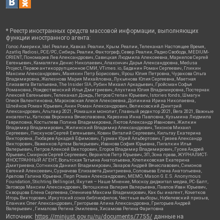
* Реестр иностранных средств массовой информации, выполняющих
функции иностранного агента:
Голос Америки, Idel.Реалии, Кавказ.Реалии, Крым.Реалии, Телеканал Настоящее Время,
Azatliq Radiosi, PCE/PC, Сибирь.Реалии, Фактограф, Север.Реалии, Радио Свобода, MEDIUM-
ORIENT, Пономарев Лев Александрович, Савицкая Людмила Алексеевна, Маркелов Сергей
Евгеньевич, Камалягин Денис Николаевич, Апахончич Дарья Александровна, Medusa
Project, Первое антикоррупционное СМИ, VTimes.io, Баданин Роман Сергеевич, Гликин
Максим Александрович, Маняхин Петр Борисович, Ярош Юлия Петровна, Чуракова Ольга
Владимировна, Железнова Мария Михайловна, Лукьянова Юлия Сергеевна, Маетная
Елизавета Витальевна, The Insider SIA, Рубин Михаил Аркадьевич, Гройсман Софья
Романовна, Рождественский Илья Дмитриевич, Апухтина Юлия Владимировна, Постернак
Алексей Евгеньевич, Телеканал Дождь, Петров Степан Юрьевич, Istories fonds, Шмагун
Олеся Валентиновна, Мароховская Алеся Алексеевна, Долинина Ирина Николаевна,
Шлейнов Роман Юрьевич, Анин Роман Александрович, Великовский Дмитрий
Александрович, Альтаир 2021, Ромашки монолит, Главный редактор 2021, Вега 2021, Важные
иноагенты, Каткова Вероника Вячеславовна, Карезина Инна Павловна, Кузьмина Людмила
Гавриловна, Костылева Полина Владимировна, Лютов Александр Иванович, Жилкин
Владимир Владимирович, Жилинский Владимир Александрович, Тихонов Михаил
Сергеевич, Пискунов Сергей Евгеньевич, Ковин Виталий Сергеевич, Кильтау Екатерина
Викторовна, Любарев Аркадий Ефимович, Гурман Юрий Альбертович, Грезев Александр
Викторович, Важенков Артем Валерьевич, Иванова София Юрьевна, Пигалкин Илья
Валерьевич, Петров Алексей Викторович, Егоров Владимир Владимирович, Гусев Андрей
Юрьевич, Смирнов Сергей Сергеевич, Верзилов Петр Юрьевич, ЗП, Зона права, ЖУРНАЛИСТ-
ИНОСТРАННЫЙ АГЕНТ, Вольтская Татьяна Анатольевна, Клепиковская Екатерина
Дмитриевна, Сотников Даниил Владимирович, Захаров Андрей Вячеславович, Симонов
Евгений Алексеевич, Сурначева Елизавета Дмитриевна, Соловьева Елена Анатольевна,
Арапова Галина Юрьевна, Перл Роман Александрович, МЕМО, Mason G.E.S. Anonymous
Foundation, Stichting Bellingcat, Якутия – Наше Мнение, Москоу диджитал медиа, РС-Балт,
Заговора Максим Александрович, Ветошкина Валерия Валерьевна, Павлов Иван Юрьевич,
Скворцова Елена Сергеевна, Оленичев Максим Владимирович, Как бы инагент, Кочетков
Игорь Викторович, Иркутский союз библиофилов, Честные выборы, Нобелевский призыв,
Еланчик Олег Александрович, Григорьева Алина Александровна, Григорьев Андрей
Валерьевич , Гималова Регина Эмилевна, Хисамова Регина Фаритовна
Источник:
https://minjust.gov.ru/ru/documents/7755/
данные на