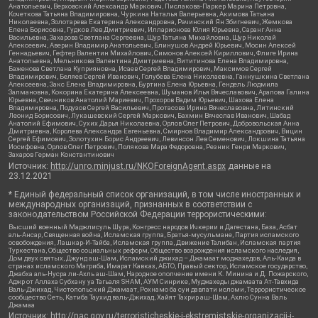
Анатольевич, Верховский Александр Маркович, Пислакова-Паркер Марина Петровна,
Кочеткова Татьяна Владимировна, Чуркина Наталья Валерьевна, Акимова Татьяна
Николаевна, Золотарева Екатерина Александровна, Рачинский Ян Збигневич, Жемкова
Елена Борисовна, Гудков Лев Дмитриевич, Илларионова Юлия Юрьевна, Саранг Анна
Васильевна, Захарова Светлана Сергеевна, Щур Татьяна Михайловна, Щур Николай
Алексеевич, Аверин Владимир Анатольевич, Блинушов Андрей Юрьевич, Мосин Алексей
Геннадьевич, Гефтер Валентин Михайлович, Симонов Алексей Кириллович, Флиге Ирина
Анатольевна, Мельникова Валентина Дмитриевна, Вититинова Елена Владимировна,
Баженова Светлана Куприяновна, Исаев Сергей Владимирович, Максимов Сергей
Владимирович, Беляев Сергей Иванович, Голубева Елена Николаевна, Ганнушкина Светлана
Алексеевна, Закс Елена Владимировна, Буртина Елена Юрьевна, Гендель Людмила
Залмановна, Кокорина Екатерина Алексеевна, Шуманов Илья Вячеславович, Арапова Галина
Юрьевна, Свечников Анатолий Мариевич, Прохоров Вадим Юрьевич, Шахова Елена
Владимировна, Подузов Сергей Васильевич, Протасова Ирина Вячеславовна, Литинский
Леонид Борисович, Лукашевский Сергей Маркович, Бахмин Вячеслав Иванович, Шабад
Анатолий Ефимович, Сухих Дарья Николаевна, Орлов Олег Петрович, Добровольская Анна
Дмитриевна, Королева Александра Евгеньевна, Смирнов Владимир Александрович, Вицин
Сергей Ефимович, Золотухин Борис Андреевич, Левинсон Лев Семенович, Локшина Татьяна
Иосифовна, Орлов Олег Петрович, Полякова Мара Федоровна, Резник Генри Маркович,
Захаров Герман Константинович
Источник:
http://unro.minjust.ru/NKOForeignAgent.aspx
данные на
23.12.2021
* Единый федеральный список организаций, в том числе иностранных и
международных организаций, признанных в соответствии с
законодательством Российской Федерации террористическими:
Высший военный Маджлисуль Шура, Конгресс народов Ичкерии и Дагестана, База, Асбат
аль-Ансар, Священная война, Исламская группа, Братья-мусульмане, Партия исламского
освобождения, Лашкар-И-Тайба, Исламская группа, Движение Талибан, Исламская партия
Туркестана, Общество социальных реформ, Общество возрождения исламского наследия,
Дом двух святых, Джунд аш-Шам, Исламский джихад – Джамаат моджахедов, Аль-Каида в
странах исламского Магриба, Имарат Кавказ, АБТО, Правый сектор, Исламское государство,
Джабха аль-Нусра ли-Ахль аш-Шам, Народное ополчение имени К. Минина и Д. Пожарского,
Аджр от Аллаха Субхану уа Тагьаля SHAM, АУМ Синрике, Муджахеды джамаата Ат-Тавхида
Валь-Джихад, Чистопольский Джамаат, Рохнамо ба суи давлати исломи, Террористическое
сообщество Сеть, Катиба Таухид валь-Джихад, Хайят Тахрир аш-Шам, Ахлю Сунна Валь
Джамаа
Источник:
http://nac.gov.ru/terroristicheskie-i-ekstremistskie-organizacii-i-