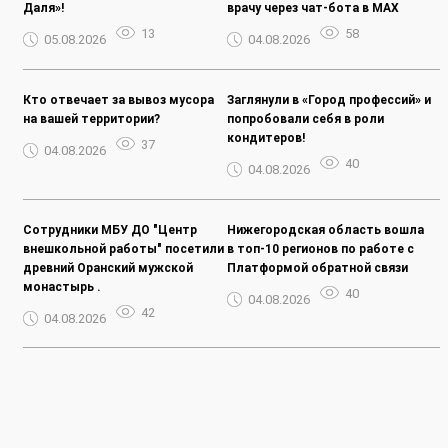
Даля»!
врачу через чат-бота в MAX
13
58
05.08.2026
04.08.2026
Кто отвечает за вывоз мусора
Заглянули в «Город профессий» и
на вашей территории?
попробовали себя в роли
кондитеров!
37
04.08.2026
40
04.08.2026
Сотрудники МБУ ДО "Центр
Нижегородская область вошла
внешкольной работы" посетили
в топ-10 регионов по работе с
древний Оранский мужской
Платформой обратной связи
монастырь .
40
04.08.2026
42
04.08.2026