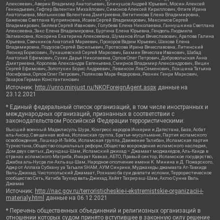
Алексеевич, Аверин Владимир Анатольевич, Блинушов Андрей Юрьевич, Мосин Алексей
Геннадьевич, Гефтер Валентин Михайлович, Симонов Алексей Кириллович, Флиге Ирина
Анатольевна, Мельникова Валентина Дмитриевна, Вититинова Елена Владимировна,
Баженова Светлана Куприяновна, Исаев Сергей Владимирович, Максимов Сергей
Владимирович, Беляев Сергей Иванович, Голубева Елена Николаевна, Ганнушкина Светлана
Алексеевна, Закс Елена Владимировна, Буртина Елена Юрьевна, Гендель Людмила
Залмановна, Кокорина Екатерина Алексеевна, Шуманов Илья Вячеславович, Арапова Галина
Юрьевна, Свечников Анатолий Мариевич, Прохоров Вадим Юрьевич, Шахова Елена
Владимировна, Подузов Сергей Васильевич, Протасова Ирина Вячеславовна, Литинский
Леонид Борисович, Лукашевский Сергей Маркович, Бахмин Вячеслав Иванович, Шабад
Анатолий Ефимович, Сухих Дарья Николаевна, Орлов Олег Петрович, Добровольская Анна
Дмитриевна, Королева Александра Евгеньевна, Смирнов Владимир Александрович, Вицин
Сергей Ефимович, Золотухин Борис Андреевич, Левинсон Лев Семенович, Локшина Татьяна
Иосифовна, Орлов Олег Петрович, Полякова Мара Федоровна, Резник Генри Маркович,
Захаров Герман Константинович
Источник:
http://unro.minjust.ru/NKOForeignAgent.aspx
данные на
23.12.2021
* Единый федеральный список организаций, в том числе иностранных и
международных организаций, признанных в соответствии с
законодательством Российской Федерации террористическими:
Высший военный Маджлисуль Шура, Конгресс народов Ичкерии и Дагестана, База, Асбат
аль-Ансар, Священная война, Исламская группа, Братья-мусульмане, Партия исламского
освобождения, Лашкар-И-Тайба, Исламская группа, Движение Талибан, Исламская партия
Туркестана, Общество социальных реформ, Общество возрождения исламского наследия,
Дом двух святых, Джунд аш-Шам, Исламский джихад – Джамаат моджахедов, Аль-Каида в
странах исламского Магриба, Имарат Кавказ, АБТО, Правый сектор, Исламское государство,
Джабха аль-Нусра ли-Ахль аш-Шам, Народное ополчение имени К. Минина и Д. Пожарского,
Аджр от Аллаха Субхану уа Тагьаля SHAM, АУМ Синрике, Муджахеды джамаата Ат-Тавхида
Валь-Джихад, Чистопольский Джамаат, Рохнамо ба суи давлати исломи, Террористическое
сообщество Сеть, Катиба Таухид валь-Джихад, Хайят Тахрир аш-Шам, Ахлю Сунна Валь
Джамаа
Источник:
http://nac.gov.ru/terroristicheskie-i-ekstremistskie-organizacii-i-
materialy.html
данные на
06.12.2021
* Перечень общественных объединений и религиозных организаций в
отношении которых судом принято вступившее в законную силу решение