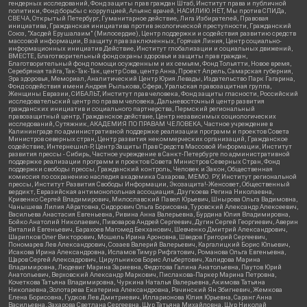
гендерных исследований, Фонд защиты прав граждан Штаб, Институт права и публичной
политики, Фонд борьбы с коррупцией, Альянс врачей, НАСИЛИЮ.НЕТ, Мы против СПИДа,
СВЕЧА, Открытый Петербург, Гуманитарное действие, Лига Избирателей, Правовая
инициатива, Гражданская инициатива против экологической преступности, Гражданский
Союз, "Хасдей Ерушалаим" (Милосердие), Центр поддержки и содействия развитию средств
массовой информации, В защиту прав заключенных, Горячая Линия, Центр социально-
информационных инициатив Действие, Институт глобализации и социальных движений,
ВМЕСТЕ, Благотворительный фонд охраны здоровья и защиты прав граждан,
Благотворительный фонд помощи осужденным и их семьям, Фонд Тольятти, Новое время,
Серебряная тайга, Так-Так-Так, центр Сова, центр Анна, Проект Апрель, Самарская губерния,
Эра здоровья, Мемориал, Аналитический Центр Юрия Левады, Издательство Парк Гагарина,
Фонд содействия имени Андрея Рылькова, Сфера, Уральская правозащитная группа,
Женщины Евразии, СИБАЛЬТ, Институт прав человека, Фонд защиты гласности, Российский
исследовательский центр по правам человека, Дальневосточный центр развития
гражданских инициатив и социального партнерства, Пермский региональный
правозащитный центр, Гражданское действие, Центр независимых социологических
исследований, Сутяжник, АКАДЕМИЯ ПО ПРАВАМ ЧЕЛОВЕКА, Частное учреждение в
Калининграде по административной поддержке реализации программ и проектов Совета
Министров северных стран, Центр развития некоммерческих организаций, Гражданское
содействие, Интернешнл-Р, Центр Защиты Прав Средств Массовой Информации, Институт
развития прессы - Сибирь, Частное учреждение в Санкт-Петербурге по административной
поддержке реализации программ и проектов Совета Министров Северных Стран, Фонд
поддержки свободы прессы, Гражданский контроль, Человек и Закон, Общественная
комиссия по сохранению наследия академика Сахарова, МЕМО. РУ, Институт региональной
прессы, Институт Развития Свободы Информации, Экозащита!-Женсовет, Общественный
вердикт, Евразийская антимонопольная ассоциация, Дзугкоева Регина Николаевна,
Кривенко Сергей Владимирович, Милославский Павел Юрьевич, Шнырова Ольга Вадимовна,
Чанышева Лилия Айратовна, Сидорович Ольга Борисовна, Туровский Александр Алексеевич,
Васильева Анастасия Евгеньевна, Ривина Анна Валерьевна, Бурдина Юлия Владимировна,
Бойко Анатолий Николаевич, Пивоваров Андрей Сергеевич, Дугин Сергей Георгиевич, Аверин
Виталий Евгеньевич, Барахоев Магомед Бекханович, Шевченко Дмитрий Александрович,
Шарипков Олег Викторович, Мошель Ирина Ароновна, Шведов Григорий Сергеевич,
Пономарев Лев Александрович, Созаев Валерий Валерьевич, Каргалицкий Борис Юльевич,
Исакова Ирина Александровна, Исламов Тимур Рифгатович, Романова Ольга Евгеньевна,
Щаров Сергей Алексадрович, Цирульников Борис Альбертович, Халидова Марина
Владимировна, Людевиг Марина Зариевна, Федотова Галина Анатольевна, Паутов Юрий
Анатольевич, Верховский Александр Маркович, Пислакова-Паркер Марина Петровна,
Кочеткова Татьяна Владимировна, Чуркина Наталья Валерьевна, Акимова Татьяна
Николаевна, Золотарева Екатерина Александровна, Рачинский Ян Збигневич, Жемкова
Елена Борисовна, Гудков Лев Дмитриевич, Илларионова Юлия Юрьевна, Саранг Анна
Васильевна, Захарова Светлана Сергеевна, Щур Татьяна Михайловна, Щур Николай