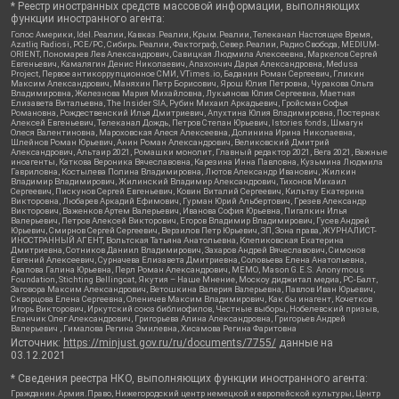
* Реестр иностранных средств массовой информации, выполняющих
функции иностранного агента:
Голос Америки, Idel.Реалии, Кавказ.Реалии, Крым.Реалии, Телеканал Настоящее Время,
Azatliq Radiosi, PCE/PC, Сибирь.Реалии, Фактограф, Север.Реалии, Радио Свобода, MEDIUM-
ORIENT, Пономарев Лев Александрович, Савицкая Людмила Алексеевна, Маркелов Сергей
Евгеньевич, Камалягин Денис Николаевич, Апахончич Дарья Александровна, Medusa
Project, Первое антикоррупционное СМИ, VTimes.io, Баданин Роман Сергеевич, Гликин
Максим Александрович, Маняхин Петр Борисович, Ярош Юлия Петровна, Чуракова Ольга
Владимировна, Железнова Мария Михайловна, Лукьянова Юлия Сергеевна, Маетная
Елизавета Витальевна, The Insider SIA, Рубин Михаил Аркадьевич, Гройсман Софья
Романовна, Рождественский Илья Дмитриевич, Апухтина Юлия Владимировна, Постернак
Алексей Евгеньевич, Телеканал Дождь, Петров Степан Юрьевич, Istories fonds, Шмагун
Олеся Валентиновна, Мароховская Алеся Алексеевна, Долинина Ирина Николаевна,
Шлейнов Роман Юрьевич, Анин Роман Александрович, Великовский Дмитрий
Александрович, Альтаир 2021, Ромашки монолит, Главный редактор 2021, Вега 2021, Важные
иноагенты, Каткова Вероника Вячеславовна, Карезина Инна Павловна, Кузьмина Людмила
Гавриловна, Костылева Полина Владимировна, Лютов Александр Иванович, Жилкин
Владимир Владимирович, Жилинский Владимир Александрович, Тихонов Михаил
Сергеевич, Пискунов Сергей Евгеньевич, Ковин Виталий Сергеевич, Кильтау Екатерина
Викторовна, Любарев Аркадий Ефимович, Гурман Юрий Альбертович, Грезев Александр
Викторович, Важенков Артем Валерьевич, Иванова София Юрьевна, Пигалкин Илья
Валерьевич, Петров Алексей Викторович, Егоров Владимир Владимирович, Гусев Андрей
Юрьевич, Смирнов Сергей Сергеевич, Верзилов Петр Юрьевич, ЗП, Зона права, ЖУРНАЛИСТ-
ИНОСТРАННЫЙ АГЕНТ, Вольтская Татьяна Анатольевна, Клепиковская Екатерина
Дмитриевна, Сотников Даниил Владимирович, Захаров Андрей Вячеславович, Симонов
Евгений Алексеевич, Сурначева Елизавета Дмитриевна, Соловьева Елена Анатольевна,
Арапова Галина Юрьевна, Перл Роман Александрович, МЕМО, Mason G.E.S. Anonymous
Foundation, Stichting Bellingcat, Якутия – Наше Мнение, Москоу диджитал медиа, РС-Балт,
Заговора Максим Александрович, Ветошкина Валерия Валерьевна, Павлов Иван Юрьевич,
Скворцова Елена Сергеевна, Оленичев Максим Владимирович, Как бы инагент, Кочетков
Игорь Викторович, Иркутский союз библиофилов, Честные выборы, Нобелевский призыв,
Еланчик Олег Александрович, Григорьева Алина Александровна, Григорьев Андрей
Валерьевич , Гималова Регина Эмилевна, Хисамова Регина Фаритовна
Источник:
https://minjust.gov.ru/ru/documents/7755/
данные на
03.12.2021
* Сведения реестра НКО, выполняющих функции иностранного агента:
Гражданин.Армия.Право, Нижегородский центр немецкой и европейской культуры, Центр