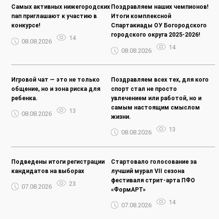
Самых активных нижегородских
Поздравляем наших чемпионов!
пап приглашают к участию в
Итоги комплексной
конкурсе!
Спартакиады ОУ Богородского
городского округа 2025-2026!
14
08.08.2026
14
08.08.2026
Игровой чат — это не только
Поздравляем всех тех, для кого
общение, но и зона риска для
спорт стал не просто
ребенка.
увлечением или работой, но и
самым настоящим смыслом
13
08.08.2026
жизни.
13
08.08.2026
Подведены итоги регистрации
Стартовало голосование за
кандидатов на выборах
лучший мурал VII сезона
фестиваля стрит-арта ПФО
23
07.08.2026
«ФормАРТ»
14
07.08.2026