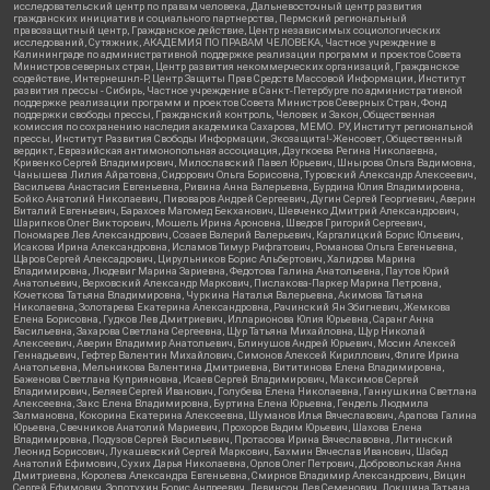
исследовательский центр по правам человека, Дальневосточный центр развития
гражданских инициатив и социального партнерства, Пермский региональный
правозащитный центр, Гражданское действие, Центр независимых социологических
исследований, Сутяжник, АКАДЕМИЯ ПО ПРАВАМ ЧЕЛОВЕКА, Частное учреждение в
Калининграде по административной поддержке реализации программ и проектов Совета
Министров северных стран, Центр развития некоммерческих организаций, Гражданское
содействие, Интернешнл-Р, Центр Защиты Прав Средств Массовой Информации, Институт
развития прессы - Сибирь, Частное учреждение в Санкт-Петербурге по административной
поддержке реализации программ и проектов Совета Министров Северных Стран, Фонд
поддержки свободы прессы, Гражданский контроль, Человек и Закон, Общественная
комиссия по сохранению наследия академика Сахарова, МЕМО. РУ, Институт региональной
прессы, Институт Развития Свободы Информации, Экозащита!-Женсовет, Общественный
вердикт, Евразийская антимонопольная ассоциация, Дзугкоева Регина Николаевна,
Кривенко Сергей Владимирович, Милославский Павел Юрьевич, Шнырова Ольга Вадимовна,
Чанышева Лилия Айратовна, Сидорович Ольга Борисовна, Туровский Александр Алексеевич,
Васильева Анастасия Евгеньевна, Ривина Анна Валерьевна, Бурдина Юлия Владимировна,
Бойко Анатолий Николаевич, Пивоваров Андрей Сергеевич, Дугин Сергей Георгиевич, Аверин
Виталий Евгеньевич, Барахоев Магомед Бекханович, Шевченко Дмитрий Александрович,
Шарипков Олег Викторович, Мошель Ирина Ароновна, Шведов Григорий Сергеевич,
Пономарев Лев Александрович, Созаев Валерий Валерьевич, Каргалицкий Борис Юльевич,
Исакова Ирина Александровна, Исламов Тимур Рифгатович, Романова Ольга Евгеньевна,
Щаров Сергей Алексадрович, Цирульников Борис Альбертович, Халидова Марина
Владимировна, Людевиг Марина Зариевна, Федотова Галина Анатольевна, Паутов Юрий
Анатольевич, Верховский Александр Маркович, Пислакова-Паркер Марина Петровна,
Кочеткова Татьяна Владимировна, Чуркина Наталья Валерьевна, Акимова Татьяна
Николаевна, Золотарева Екатерина Александровна, Рачинский Ян Збигневич, Жемкова
Елена Борисовна, Гудков Лев Дмитриевич, Илларионова Юлия Юрьевна, Саранг Анна
Васильевна, Захарова Светлана Сергеевна, Щур Татьяна Михайловна, Щур Николай
Алексеевич, Аверин Владимир Анатольевич, Блинушов Андрей Юрьевич, Мосин Алексей
Геннадьевич, Гефтер Валентин Михайлович, Симонов Алексей Кириллович, Флиге Ирина
Анатольевна, Мельникова Валентина Дмитриевна, Вититинова Елена Владимировна,
Баженова Светлана Куприяновна, Исаев Сергей Владимирович, Максимов Сергей
Владимирович, Беляев Сергей Иванович, Голубева Елена Николаевна, Ганнушкина Светлана
Алексеевна, Закс Елена Владимировна, Буртина Елена Юрьевна, Гендель Людмила
Залмановна, Кокорина Екатерина Алексеевна, Шуманов Илья Вячеславович, Арапова Галина
Юрьевна, Свечников Анатолий Мариевич, Прохоров Вадим Юрьевич, Шахова Елена
Владимировна, Подузов Сергей Васильевич, Протасова Ирина Вячеславовна, Литинский
Леонид Борисович, Лукашевский Сергей Маркович, Бахмин Вячеслав Иванович, Шабад
Анатолий Ефимович, Сухих Дарья Николаевна, Орлов Олег Петрович, Добровольская Анна
Дмитриевна, Королева Александра Евгеньевна, Смирнов Владимир Александрович, Вицин
Сергей Ефимович, Золотухин Борис Андреевич, Левинсон Лев Семенович, Локшина Татьяна