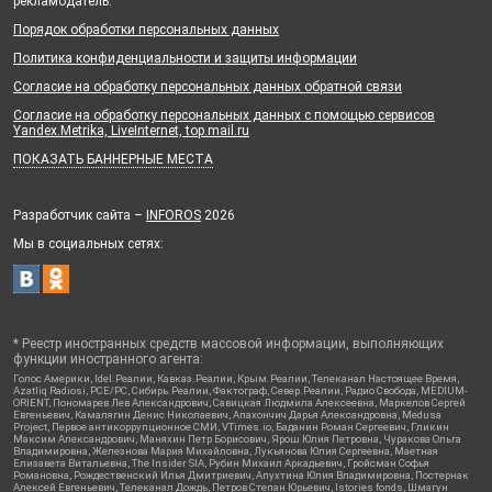
рекламодатель.
Порядок обработки персональных данных
Политика конфиденциальности и защиты информации
Согласие на обработку персональных данных обратной связи
Согласие на обработку персональных данных с помощью сервисов
Yandex.Metrika, LiveInternet, top.mail.ru
ПОКАЗАТЬ БАННЕРНЫЕ МЕСТА
Разработчик сайта –
INFOROS
2026
Мы в социальных сетях:
* Реестр иностранных средств массовой информации, выполняющих
функции иностранного агента:
Голос Америки, Idel.Реалии, Кавказ.Реалии, Крым.Реалии, Телеканал Настоящее Время,
Azatliq Radiosi, PCE/PC, Сибирь.Реалии, Фактограф, Север.Реалии, Радио Свобода, MEDIUM-
ORIENT, Пономарев Лев Александрович, Савицкая Людмила Алексеевна, Маркелов Сергей
Евгеньевич, Камалягин Денис Николаевич, Апахончич Дарья Александровна, Medusa
Project, Первое антикоррупционное СМИ, VTimes.io, Баданин Роман Сергеевич, Гликин
Максим Александрович, Маняхин Петр Борисович, Ярош Юлия Петровна, Чуракова Ольга
Владимировна, Железнова Мария Михайловна, Лукьянова Юлия Сергеевна, Маетная
Елизавета Витальевна, The Insider SIA, Рубин Михаил Аркадьевич, Гройсман Софья
Романовна, Рождественский Илья Дмитриевич, Апухтина Юлия Владимировна, Постернак
Алексей Евгеньевич, Телеканал Дождь, Петров Степан Юрьевич, Istories fonds, Шмагун