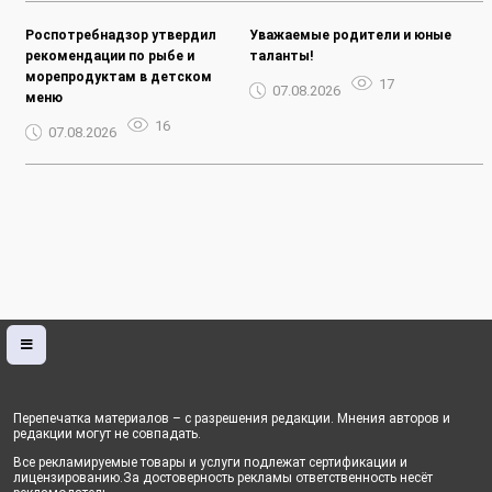
Роспотребнадзор утвердил
Уважаемые родители и юные
рекомендации по рыбе и
таланты!
морепродуктам в детском
17
07.08.2026
меню
16
07.08.2026
Перепечатка материалов – с разрешения редакции. Мнения авторов и
редакции могут не совпадать.
Все рекламируемые товары и услуги подлежат сертификации и
лицензированию.За достоверность рекламы ответственность несёт