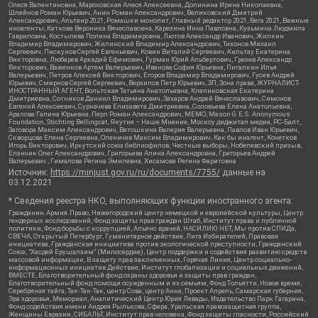
Олеся Валентиновна, Мароховская Алеся Алексеевна, Долинина Ирина Николаевна,
Шлейнов Роман Юрьевич, Анин Роман Александрович, Великовский Дмитрий
Александрович, Альтаир 2021, Ромашки монолит, Главный редактор 2021, Вега 2021, Важные
иноагенты, Каткова Вероника Вячеславовна, Карезина Инна Павловна, Кузьмина Людмила
Гавриловна, Костылева Полина Владимировна, Лютов Александр Иванович, Жилкин
Владимир Владимирович, Жилинский Владимир Александрович, Тихонов Михаил
Сергеевич, Пискунов Сергей Евгеньевич, Ковин Виталий Сергеевич, Кильтау Екатерина
Викторовна, Любарев Аркадий Ефимович, Гурман Юрий Альбертович, Грезев Александр
Викторович, Важенков Артем Валерьевич, Иванова София Юрьевна, Пигалкин Илья
Валерьевич, Петров Алексей Викторович, Егоров Владимир Владимирович, Гусев Андрей
Юрьевич, Смирнов Сергей Сергеевич, Верзилов Петр Юрьевич, ЗП, Зона права, ЖУРНАЛИСТ-
ИНОСТРАННЫЙ АГЕНТ, Вольтская Татьяна Анатольевна, Клепиковская Екатерина
Дмитриевна, Сотников Даниил Владимирович, Захаров Андрей Вячеславович, Симонов
Евгений Алексеевич, Сурначева Елизавета Дмитриевна, Соловьева Елена Анатольевна,
Арапова Галина Юрьевна, Перл Роман Александрович, МЕМО, Mason G.E.S. Anonymous
Foundation, Stichting Bellingcat, Якутия – Наше Мнение, Москоу диджитал медиа, РС-Балт,
Заговора Максим Александрович, Ветошкина Валерия Валерьевна, Павлов Иван Юрьевич,
Скворцова Елена Сергеевна, Оленичев Максим Владимирович, Как бы инагент, Кочетков
Игорь Викторович, Иркутский союз библиофилов, Честные выборы, Нобелевский призыв,
Еланчик Олег Александрович, Григорьева Алина Александровна, Григорьев Андрей
Валерьевич , Гималова Регина Эмилевна, Хисамова Регина Фаритовна
Источник:
https://minjust.gov.ru/ru/documents/7755/
данные на
03.12.2021
* Сведения реестра НКО, выполняющих функции иностранного агента:
Гражданин.Армия.Право, Нижегородский центр немецкой и европейской культуры, Центр
гендерных исследований, Фонд защиты прав граждан Штаб, Институт права и публичной
политики, Фонд борьбы с коррупцией, Альянс врачей, НАСИЛИЮ.НЕТ, Мы против СПИДа,
СВЕЧА, Открытый Петербург, Гуманитарное действие, Лига Избирателей, Правовая
инициатива, Гражданская инициатива против экологической преступности, Гражданский
Союз, "Хасдей Ерушалаим" (Милосердие), Центр поддержки и содействия развитию средств
массовой информации, В защиту прав заключенных, Горячая Линия, Центр социально-
информационных инициатив Действие, Институт глобализации и социальных движений,
ВМЕСТЕ, Благотворительный фонд охраны здоровья и защиты прав граждан,
Благотворительный фонд помощи осужденным и их семьям, Фонд Тольятти, Новое время,
Серебряная тайга, Так-Так-Так, центр Сова, центр Анна, Проект Апрель, Самарская губерния,
Эра здоровья, Мемориал, Аналитический Центр Юрия Левады, Издательство Парк Гагарина,
Фонд содействия имени Андрея Рылькова, Сфера, Уральская правозащитная группа,
Женщины Евразии, СИБАЛЬТ, Институт прав человека, Фонд защиты гласности, Российский