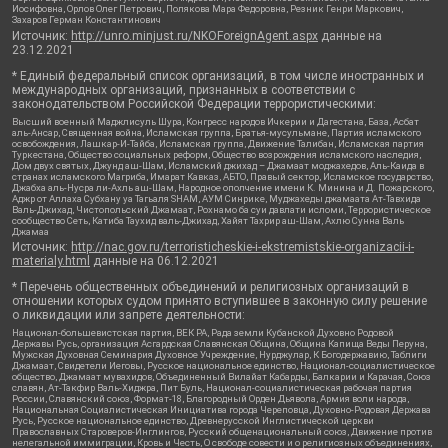
Иосифовна, Орлов Олег Петрович, Полякова Мара Федоровна, Резник Генри Маркович,
Захаров Герман Константинович
Источник:
http://unro.minjust.ru/NKOForeignAgent.aspx
данные на
23.12.2021
* Единый федеральный список организаций, в том числе иностранных и
международных организаций, признанных в соответствии с
законодательством Российской Федерации террористическими:
Высший военный Маджлисуль Шура, Конгресс народов Ичкерии и Дагестана, База, Асбат
аль-Ансар, Священная война, Исламская группа, Братья-мусульмане, Партия исламского
освобождения, Лашкар-И-Тайба, Исламская группа, Движение Талибан, Исламская партия
Туркестана, Общество социальных реформ, Общество возрождения исламского наследия,
Дом двух святых, Джунд аш-Шам, Исламский джихад – Джамаат моджахедов, Аль-Каида в
странах исламского Магриба, Имарат Кавказ, АБТО, Правый сектор, Исламское государство,
Джабха аль-Нусра ли-Ахль аш-Шам, Народное ополчение имени К. Минина и Д. Пожарского,
Аджр от Аллаха Субхану уа Тагьаля SHAM, АУМ Синрике, Муджахеды джамаата Ат-Тавхида
Валь-Джихад, Чистопольский Джамаат, Рохнамо ба суи давлати исломи, Террористическое
сообщество Сеть, Катиба Таухид валь-Джихад, Хайят Тахрир аш-Шам, Ахлю Сунна Валь
Джамаа
Источник:
http://nac.gov.ru/terroristicheskie-i-ekstremistskie-organizacii-i-
materialy.html
данные на
06.12.2021
* Перечень общественных объединений и религиозных организаций в
отношении которых судом принято вступившее в законную силу решение
о ликвидации или запрете деятельности:
Национал-большевистская партия, ВЕК РА, Рада земли Кубанской Духовно Родовой
Державы Русь, организация Асгардская Славянская Община, Община Капища Веды Перуна,
Мужская Духовная Семинария Духовное Учреждение, Нурджулар, К Богодержавию, Таблиги
Джамаат, Свидетели Иеговы, Русское национальное единство, Национал-социалистическое
общество, Джамаат мувахидов, Объединенный Вилайат Кабарды, Балкарии и Карачая, Союз
славян, Ат-Такфир Валь-Хиджра, Пит Буль, Национал-социалистическая рабочая партия
России, Славянский союз, Формат-18, Благородный Орден Дьявола, Армия воли народа,
Национальная Социалистическая Инициатива города Череповца, Духовно-Родовая Держава
Русь, Русское национальное единство, Древнерусской Инглистической церкви
Православных Староверов-Инглингов, Русский общенациональный союз, Движение против
нелегальной иммиграции, Кровь и Честь, О свободе совести и о религиозных объединениях,