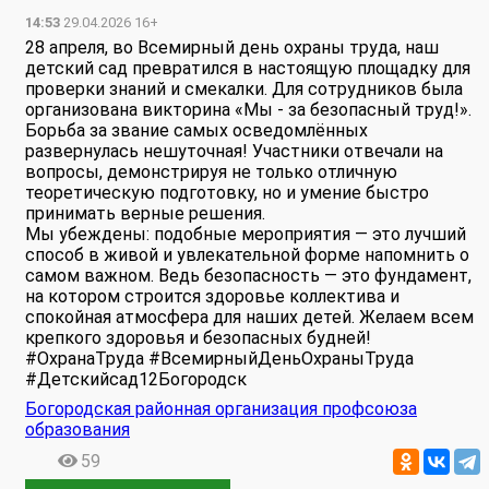
14:53
29.04.2026 16+
28 апреля, во Всемирный день охраны труда, наш
детский сад превратился в настоящую площадку для
проверки знаний и смекалки. Для сотрудников была
организована викторина «Мы - за безопасный труд!».
Борьба за звание самых осведомлённых
развернулась нешуточная! Участники отвечали на
вопросы, демонстрируя не только отличную
теоретическую подготовку, но и умение быстро
принимать верные решения.
Мы убеждены: подобные мероприятия — это лучший
способ в живой и увлекательной форме напомнить о
самом важном. Ведь безопасность — это фундамент,
на котором строится здоровье коллектива и
спокойная атмосфера для наших детей. Желаем всем
крепкого здоровья и безопасных будней!
#ОхранаТруда #ВсемирныйДеньОхраныТруда
#Детскийсад12Богородск
Богородская районная организация профсоюза
образования
59