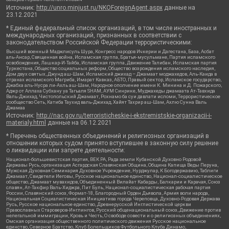
Источник:
http://unro.minjust.ru/NKOForeignAgent.aspx
данные на
23.12.2021
* Единый федеральный список организаций, в том числе иностранных и
международных организаций, признанных в соответствии с
законодательством Российской Федерации террористическими:
Высший военный Маджлисуль Шура, Конгресс народов Ичкерии и Дагестана, База, Асбат
аль-Ансар, Священная война, Исламская группа, Братья-мусульмане, Партия исламского
освобождения, Лашкар-И-Тайба, Исламская группа, Движение Талибан, Исламская партия
Туркестана, Общество социальных реформ, Общество возрождения исламского наследия,
Дом двух святых, Джунд аш-Шам, Исламский джихад – Джамаат моджахедов, Аль-Каида в
странах исламского Магриба, Имарат Кавказ, АБТО, Правый сектор, Исламское государство,
Джабха аль-Нусра ли-Ахль аш-Шам, Народное ополчение имени К. Минина и Д. Пожарского,
Аджр от Аллаха Субхану уа Тагьаля SHAM, АУМ Синрике, Муджахеды джамаата Ат-Тавхида
Валь-Джихад, Чистопольский Джамаат, Рохнамо ба суи давлати исломи, Террористическое
сообщество Сеть, Катиба Таухид валь-Джихад, Хайят Тахрир аш-Шам, Ахлю Сунна Валь
Джамаа
Источник:
http://nac.gov.ru/terroristicheskie-i-ekstremistskie-organizacii-i-
materialy.html
данные на
06.12.2021
* Перечень общественных объединений и религиозных организаций в
отношении которых судом принято вступившее в законную силу решение
о ликвидации или запрете деятельности:
Национал-большевистская партия, ВЕК РА, Рада земли Кубанской Духовно Родовой
Державы Русь, организация Асгардская Славянская Община, Община Капища Веды Перуна,
Мужская Духовная Семинария Духовное Учреждение, Нурджулар, К Богодержавию, Таблиги
Джамаат, Свидетели Иеговы, Русское национальное единство, Национал-социалистическое
общество, Джамаат мувахидов, Объединенный Вилайат Кабарды, Балкарии и Карачая, Союз
славян, Ат-Такфир Валь-Хиджра, Пит Буль, Национал-социалистическая рабочая партия
России, Славянский союз, Формат-18, Благородный Орден Дьявола, Армия воли народа,
Национальная Социалистическая Инициатива города Череповца, Духовно-Родовая Держава
Русь, Русское национальное единство, Древнерусской Инглистической церкви
Православных Староверов-Инглингов, Русский общенациональный союз, Движение против
нелегальной иммиграции, Кровь и Честь, О свободе совести и о религиозных объединениях,
Омская организация общественного политического движения Русское национальное
единство, Северное Братство, Клуб Болельщиков Футбольного Клуба Динамо,