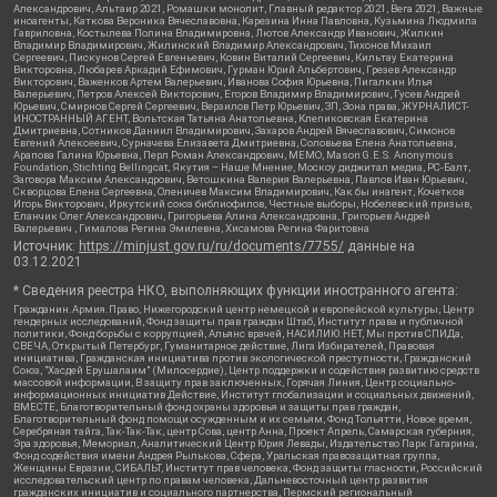
Александрович, Альтаир 2021, Ромашки монолит, Главный редактор 2021, Вега 2021, Важные
иноагенты, Каткова Вероника Вячеславовна, Карезина Инна Павловна, Кузьмина Людмила
Гавриловна, Костылева Полина Владимировна, Лютов Александр Иванович, Жилкин
Владимир Владимирович, Жилинский Владимир Александрович, Тихонов Михаил
Сергеевич, Пискунов Сергей Евгеньевич, Ковин Виталий Сергеевич, Кильтау Екатерина
Викторовна, Любарев Аркадий Ефимович, Гурман Юрий Альбертович, Грезев Александр
Викторович, Важенков Артем Валерьевич, Иванова София Юрьевна, Пигалкин Илья
Валерьевич, Петров Алексей Викторович, Егоров Владимир Владимирович, Гусев Андрей
Юрьевич, Смирнов Сергей Сергеевич, Верзилов Петр Юрьевич, ЗП, Зона права, ЖУРНАЛИСТ-
ИНОСТРАННЫЙ АГЕНТ, Вольтская Татьяна Анатольевна, Клепиковская Екатерина
Дмитриевна, Сотников Даниил Владимирович, Захаров Андрей Вячеславович, Симонов
Евгений Алексеевич, Сурначева Елизавета Дмитриевна, Соловьева Елена Анатольевна,
Арапова Галина Юрьевна, Перл Роман Александрович, МЕМО, Mason G.E.S. Anonymous
Foundation, Stichting Bellingcat, Якутия – Наше Мнение, Москоу диджитал медиа, РС-Балт,
Заговора Максим Александрович, Ветошкина Валерия Валерьевна, Павлов Иван Юрьевич,
Скворцова Елена Сергеевна, Оленичев Максим Владимирович, Как бы инагент, Кочетков
Игорь Викторович, Иркутский союз библиофилов, Честные выборы, Нобелевский призыв,
Еланчик Олег Александрович, Григорьева Алина Александровна, Григорьев Андрей
Валерьевич , Гималова Регина Эмилевна, Хисамова Регина Фаритовна
Источник:
https://minjust.gov.ru/ru/documents/7755/
данные на
03.12.2021
* Сведения реестра НКО, выполняющих функции иностранного агента:
Гражданин.Армия.Право, Нижегородский центр немецкой и европейской культуры, Центр
гендерных исследований, Фонд защиты прав граждан Штаб, Институт права и публичной
политики, Фонд борьбы с коррупцией, Альянс врачей, НАСИЛИЮ.НЕТ, Мы против СПИДа,
СВЕЧА, Открытый Петербург, Гуманитарное действие, Лига Избирателей, Правовая
инициатива, Гражданская инициатива против экологической преступности, Гражданский
Союз, "Хасдей Ерушалаим" (Милосердие), Центр поддержки и содействия развитию средств
массовой информации, В защиту прав заключенных, Горячая Линия, Центр социально-
информационных инициатив Действие, Институт глобализации и социальных движений,
ВМЕСТЕ, Благотворительный фонд охраны здоровья и защиты прав граждан,
Благотворительный фонд помощи осужденным и их семьям, Фонд Тольятти, Новое время,
Серебряная тайга, Так-Так-Так, центр Сова, центр Анна, Проект Апрель, Самарская губерния,
Эра здоровья, Мемориал, Аналитический Центр Юрия Левады, Издательство Парк Гагарина,
Фонд содействия имени Андрея Рылькова, Сфера, Уральская правозащитная группа,
Женщины Евразии, СИБАЛЬТ, Институт прав человека, Фонд защиты гласности, Российский
исследовательский центр по правам человека, Дальневосточный центр развития
гражданских инициатив и социального партнерства, Пермский региональный