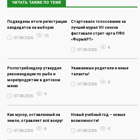
ЧИТАТЬ ТАКЖЕ ПО ТЕМЕ
Подведены итоги регистрации
Стартовало голосование за
кандидатов на выборах
лучший мурал VII сезона
фестиваля стрит-арта ПФО
10
07.08.2026
«ФормАРТ»
8
07.08.2026
Роспотребнадзор утвердил
Уважаемые родители и юные
рекомендации по рыбе и
таланты!
морепродуктам в детском
9
07.08.2026
меню
9
07.08.2026
Как мусор, оставленный на
Новый учебный год – новые
земле, отравляет всё вокруг
возможности!
8
9
07.08.2026
07.08.2026