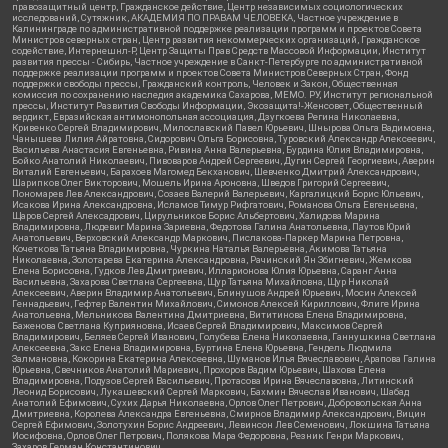
правозащитный центр, Гражданское действие, Центр независимых социологических
исследований, Сутяжник, АКАДЕМИЯ ПО ПРАВАМ ЧЕЛОВЕКА, Частное учреждение в
Калининграде по административной поддержке реализации программ и проектов Совета
Министров северных стран, Центр развития некоммерческих организаций, Гражданское
содействие, Интернешнл-Р, Центр Защиты Прав Средств Массовой Информации, Институт
развития прессы - Сибирь, Частное учреждение в Санкт-Петербурге по административной
поддержке реализации программ и проектов Совета Министров Северных Стран, Фонд
поддержки свободы прессы, Гражданский контроль, Человек и Закон, Общественная
комиссия по сохранению наследия академика Сахарова, МЕМО. РУ, Институт региональной
прессы, Институт Развития Свободы Информации, Экозащита!-Женсовет, Общественный
вердикт, Евразийская антимонопольная ассоциация, Дзугкоева Регина Николаевна,
Кривенко Сергей Владимирович, Милославский Павел Юрьевич, Шнырова Ольга Вадимовна,
Чанышева Лилия Айратовна, Сидорович Ольга Борисовна, Туровский Александр Алексеевич,
Васильева Анастасия Евгеньевна, Ривина Анна Валерьевна, Бурдина Юлия Владимировна,
Бойко Анатолий Николаевич, Пивоваров Андрей Сергеевич, Дугин Сергей Георгиевич, Аверин
Виталий Евгеньевич, Барахоев Магомед Бекханович, Шевченко Дмитрий Александрович,
Шарипков Олег Викторович, Мошель Ирина Ароновна, Шведов Григорий Сергеевич,
Пономарев Лев Александрович, Созаев Валерий Валерьевич, Каргалицкий Борис Юльевич,
Исакова Ирина Александровна, Исламов Тимур Рифгатович, Романова Ольга Евгеньевна,
Щаров Сергей Алексадрович, Цирульников Борис Альбертович, Халидова Марина
Владимировна, Людевиг Марина Зариевна, Федотова Галина Анатольевна, Паутов Юрий
Анатольевич, Верховский Александр Маркович, Пислакова-Паркер Марина Петровна,
Кочеткова Татьяна Владимировна, Чуркина Наталья Валерьевна, Акимова Татьяна
Николаевна, Золотарева Екатерина Александровна, Рачинский Ян Збигневич, Жемкова
Елена Борисовна, Гудков Лев Дмитриевич, Илларионова Юлия Юрьевна, Саранг Анна
Васильевна, Захарова Светлана Сергеевна, Щур Татьяна Михайловна, Щур Николай
Алексеевич, Аверин Владимир Анатольевич, Блинушов Андрей Юрьевич, Мосин Алексей
Геннадьевич, Гефтер Валентин Михайлович, Симонов Алексей Кириллович, Флиге Ирина
Анатольевна, Мельникова Валентина Дмитриевна, Вититинова Елена Владимировна,
Баженова Светлана Куприяновна, Исаев Сергей Владимирович, Максимов Сергей
Владимирович, Беляев Сергей Иванович, Голубева Елена Николаевна, Ганнушкина Светлана
Алексеевна, Закс Елена Владимировна, Буртина Елена Юрьевна, Гендель Людмила
Залмановна, Кокорина Екатерина Алексеевна, Шуманов Илья Вячеславович, Арапова Галина
Юрьевна, Свечников Анатолий Мариевич, Прохоров Вадим Юрьевич, Шахова Елена
Владимировна, Подузов Сергей Васильевич, Протасова Ирина Вячеславовна, Литинский
Леонид Борисович, Лукашевский Сергей Маркович, Бахмин Вячеслав Иванович, Шабад
Анатолий Ефимович, Сухих Дарья Николаевна, Орлов Олег Петрович, Добровольская Анна
Дмитриевна, Королева Александра Евгеньевна, Смирнов Владимир Александрович, Вицин
Сергей Ефимович, Золотухин Борис Андреевич, Левинсон Лев Семенович, Локшина Татьяна
Иосифовна, Орлов Олег Петрович, Полякова Мара Федоровна, Резник Генри Маркович,
Захаров Герман Константинович