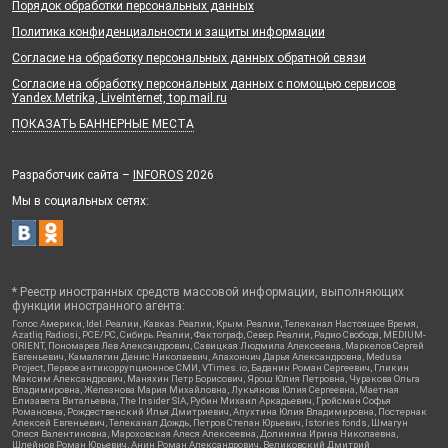
Порядок обработки персональных данных
Политика конфиденциальности и защиты информации
Согласие на обработку персональных данных обратной связи
Согласие на обработку персональных данных с помощью сервисов
Yandex.Metrika, LiveInternet, top.mail.ru
ПОКАЗАТЬ БАННЕРНЫЕ МЕСТА
Разработчик сайта –
INFOROS
2026
Мы в социальных сетях:
* Реестр иностранных средств массовой информации, выполняющих
функции иностранного агента:
Голос Америки, Idel.Реалии, Кавказ.Реалии, Крым.Реалии, Телеканал Настоящее Время,
Azatliq Radiosi, PCE/PC, Сибирь.Реалии, Фактограф, Север.Реалии, Радио Свобода, MEDIUM-
ORIENT, Пономарев Лев Александрович, Савицкая Людмила Алексеевна, Маркелов Сергей
Евгеньевич, Камалягин Денис Николаевич, Апахончич Дарья Александровна, Medusa
Project, Первое антикоррупционное СМИ, VTimes.io, Баданин Роман Сергеевич, Гликин
Максим Александрович, Маняхин Петр Борисович, Ярош Юлия Петровна, Чуракова Ольга
Владимировна, Железнова Мария Михайловна, Лукьянова Юлия Сергеевна, Маетная
Елизавета Витальевна, The Insider SIA, Рубин Михаил Аркадьевич, Гройсман Софья
Романовна, Рождественский Илья Дмитриевич, Апухтина Юлия Владимировна, Постернак
Алексей Евгеньевич, Телеканал Дождь, Петров Степан Юрьевич, Istories fonds, Шмагун
Олеся Валентиновна, Мароховская Алеся Алексеевна, Долинина Ирина Николаевна,
Шлейнов Роман Юрьевич, Анин Роман Александрович, Великовский Дмитрий