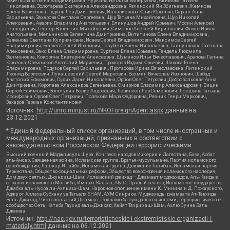
Кочеткова Татьяна Владимировна, Чуркина Наталья Валерьевна, Акимова Татьяна
Николаевна, Золотарева Екатерина Александровна, Рачинский Ян Збигневич, Жемкова
Елена Борисовна, Гудков Лев Дмитриевич, Илларионова Юлия Юрьевна, Саранг Анна
Васильевна, Захарова Светлана Сергеевна, Щур Татьяна Михайловна, Щур Николай
Алексеевич, Аверин Владимир Анатольевич, Блинушов Андрей Юрьевич, Мосин Алексей
Геннадьевич, Гефтер Валентин Михайлович, Симонов Алексей Кириллович, Флиге Ирина
Анатольевна, Мельникова Валентина Дмитриевна, Вититинова Елена Владимировна,
Баженова Светлана Куприяновна, Исаев Сергей Владимирович, Максимов Сергей
Владимирович, Беляев Сергей Иванович, Голубева Елена Николаевна, Ганнушкина Светлана
Алексеевна, Закс Елена Владимировна, Буртина Елена Юрьевна, Гендель Людмила
Залмановна, Кокорина Екатерина Алексеевна, Шуманов Илья Вячеславович, Арапова Галина
Юрьевна, Свечников Анатолий Мариевич, Прохоров Вадим Юрьевич, Шахова Елена
Владимировна, Подузов Сергей Васильевич, Протасова Ирина Вячеславовна, Литинский
Леонид Борисович, Лукашевский Сергей Маркович, Бахмин Вячеслав Иванович, Шабад
Анатолий Ефимович, Сухих Дарья Николаевна, Орлов Олег Петрович, Добровольская Анна
Дмитриевна, Королева Александра Евгеньевна, Смирнов Владимир Александрович, Вицин
Сергей Ефимович, Золотухин Борис Андреевич, Левинсон Лев Семенович, Локшина Татьяна
Иосифовна, Орлов Олег Петрович, Полякова Мара Федоровна, Резник Генри Маркович,
Захаров Герман Константинович
Источник:
http://unro.minjust.ru/NKOForeignAgent.aspx
данные на
23.12.2021
* Единый федеральный список организаций, в том числе иностранных и
международных организаций, признанных в соответствии с
законодательством Российской Федерации террористическими:
Высший военный Маджлисуль Шура, Конгресс народов Ичкерии и Дагестана, База, Асбат
аль-Ансар, Священная война, Исламская группа, Братья-мусульмане, Партия исламского
освобождения, Лашкар-И-Тайба, Исламская группа, Движение Талибан, Исламская партия
Туркестана, Общество социальных реформ, Общество возрождения исламского наследия,
Дом двух святых, Джунд аш-Шам, Исламский джихад – Джамаат моджахедов, Аль-Каида в
странах исламского Магриба, Имарат Кавказ, АБТО, Правый сектор, Исламское государство,
Джабха аль-Нусра ли-Ахль аш-Шам, Народное ополчение имени К. Минина и Д. Пожарского,
Аджр от Аллаха Субхану уа Тагьаля SHAM, АУМ Синрике, Муджахеды джамаата Ат-Тавхида
Валь-Джихад, Чистопольский Джамаат, Рохнамо ба суи давлати исломи, Террористическое
сообщество Сеть, Катиба Таухид валь-Джихад, Хайят Тахрир аш-Шам, Ахлю Сунна Валь
Джамаа
Источник:
http://nac.gov.ru/terroristicheskie-i-ekstremistskie-organizacii-i-
materialy.html
данные на
06.12.2021