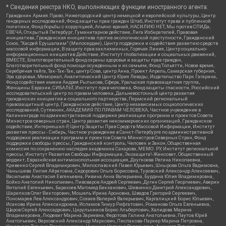
* Сведения реестра НКО, выполняющих функции иностранного агента:
Гражданин.Армия.Право, Нижегородский центр немецкой и европейской культуры, Центр
гендерных исследований, Фонд защиты прав граждан Штаб, Институт права и публичной
политики, Фонд борьбы с коррупцией, Альянс врачей, НАСИЛИЮ.НЕТ, Мы против СПИДа,
СВЕЧА, Открытый Петербург, Гуманитарное действие, Лига Избирателей, Правовая
инициатива, Гражданская инициатива против экологической преступности, Гражданский
Союз, "Хасдей Ерушалаим" (Милосердие), Центр поддержки и содействия развитию средств
массовой информации, В защиту прав заключенных, Горячая Линия, Центр социально-
информационных инициатив Действие, Институт глобализации и социальных движений,
ВМЕСТЕ, Благотворительный фонд охраны здоровья и защиты прав граждан,
Благотворительный фонд помощи осужденным и их семьям, Фонд Тольятти, Новое время,
Серебряная тайга, Так-Так-Так, центр Сова, центр Анна, Проект Апрель, Самарская губерния,
Эра здоровья, Мемориал, Аналитический Центр Юрия Левады, Издательство Парк Гагарина,
Фонд содействия имени Андрея Рылькова, Сфера, Уральская правозащитная группа,
Женщины Евразии, СИБАЛЬТ, Институт прав человека, Фонд защиты гласности, Российский
исследовательский центр по правам человека, Дальневосточный центр развития
гражданских инициатив и социального партнерства, Пермский региональный
правозащитный центр, Гражданское действие, Центр независимых социологических
исследований, Сутяжник, АКАДЕМИЯ ПО ПРАВАМ ЧЕЛОВЕКА, Частное учреждение в
Калининграде по административной поддержке реализации программ и проектов Совета
Министров северных стран, Центр развития некоммерческих организаций, Гражданское
содействие, Интернешнл-Р, Центр Защиты Прав Средств Массовой Информации, Институт
развития прессы - Сибирь, Частное учреждение в Санкт-Петербурге по административной
поддержке реализации программ и проектов Совета Министров Северных Стран, Фонд
поддержки свободы прессы, Гражданский контроль, Человек и Закон, Общественная
комиссия по сохранению наследия академика Сахарова, МЕМО. РУ, Институт региональной
прессы, Институт Развития Свободы Информации, Экозащита!-Женсовет, Общественный
вердикт, Евразийская антимонопольная ассоциация, Дзугкоева Регина Николаевна,
Кривенко Сергей Владимирович, Милославский Павел Юрьевич, Шнырова Ольга Вадимовна,
Чанышева Лилия Айратовна, Сидорович Ольга Борисовна, Туровский Александр Алексеевич,
Васильева Анастасия Евгеньевна, Ривина Анна Валерьевна, Бурдина Юлия Владимировна,
Бойко Анатолий Николаевич, Пивоваров Андрей Сергеевич, Дугин Сергей Георгиевич, Аверин
Виталий Евгеньевич, Барахоев Магомед Бекханович, Шевченко Дмитрий Александрович,
Шарипков Олег Викторович, Мошель Ирина Ароновна, Шведов Григорий Сергеевич,
Пономарев Лев Александрович, Созаев Валерий Валерьевич, Каргалицкий Борис Юльевич,
Исакова Ирина Александровна, Исламов Тимур Рифгатович, Романова Ольга Евгеньевна,
Щаров Сергей Алексадрович, Цирульников Борис Альбертович, Халидова Марина
Владимировна, Людевиг Марина Зариевна, Федотова Галина Анатольевна, Паутов Юрий
Анатольевич, Верховский Александр Маркович, Пислакова-Паркер Марина Петровна,