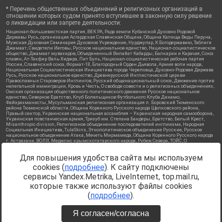
* Перечень общественных объединений и религиозных организаций в
отношении которых судом принято вступившее в законную силу решение
о ликвидации или запрете деятельности:
Национал-большевистская партия, ВЕК РА, Рада земли Кубанской Духовно Родовой
Державы Русь, организация Асгардская Славянская Община, Община Капища Веды Перуна,
Мужская Духовная Семинария Духовное Учреждение, Нурджулар, К Богодержавию, Таблиги
Джамаат, Свидетели Иеговы, Русское национальное единство, Национал-социалистическое
общество, Джамаат мувахидов, Объединенный Вилайат Кабарды, Балкарии и Карачая, Союз
славян, Ат-Такфир Валь-Хиджра, Пит Буль, Национал-социалистическая рабочая партия
России, Славянский союз, Формат-18, Благородный Орден Дьявола, Армия воли народа,
Национальная Социалистическая Инициатива города Череповца, Духовно-Родовая Держава
Русь, Русское национальное единство, Древнерусской Инглистической церкви
Православных Староверов-Инглингов, Русский общенациональный союз, Движение против
нелегальной иммиграции, Кровь и Честь, О свободе совести и о религиозных объединениях,
Омская организация общественного политического движения Русское национальное
единство, Северное Братство, Клуб Болельщиков Футбольного Клуба Динамо,
Файзрахманисты, Мусульманская религиозная организация п. Боровский Тюменского
района Тюменской области, Община Коренного Русского народа Щелковского района,
Правый сектор, Украинская национальная ассамблея – Украинская народная самооборона,
Украинская повстанческая армия, Тризуб им. Степана Бандеры, Братство, Белый Крест,
Misanthropic division, Религиозное объединение последователей инглиизма, Народная
Социальная Инициатива, TulaSkins, Этнополитическое объединение Русские, Русское
национальное объединение Атака, Мечеть Мирмамеда, Община Коренного Русского народа
г. Астрахани, ВОЛЯ, Меджлис крымскотатарского народа, Рубеж Севера, ТОЙС, О
противодействии экстремистской деятельности, РЕВТАТПОД, Артподготовка, Штольц, В
честь иконы Божией Матери Державная, Сектор 16, Независимость, Фирма, Молодежная
Для повышения удобства сайта мы используем
правозащитная группа МПГ, Курсом Правды и Единения, Каракольская инициативная
группа, Автоград Крю, Союз Славянских Сил Руси, Алля-Аят, Благотворительный пансионат
cookies (
подробнее
). К сайту подключены
Ак Умут, Русская республика Русь, Арестантское уголовное единство, Башкорт, Нация и
свобода, W.H.С., Фалунь Дафа, Иртыш Ultras, Русский Патриотический клуб-Новокузнецк/
сервисы Yandex.Metrika, LiveInternet, top.mail.ru,
РПК, Сибирский державный союз, Фонд борьбы с коррупцией, Фонд защиты прав граждан,
которые также используют файлы cookies
Штабы Навального, Совет граждан СССР Прикубанского округа г. Краснодара
Источник:
https://minjust.gov.ru/ru/documents/7822/
данные на
(
подробнее
).
08.12.2021
Я согласен/согласна