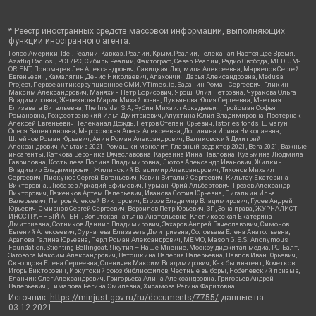
* Реестр иностранных средств массовой информации, выполняющих
функции иностранного агента:
Голос Америки, Idel.Реалии, Кавказ.Реалии, Крым.Реалии, Телеканал Настоящее Время,
Azatliq Radiosi, PCE/PC, Сибирь.Реалии, Фактограф, Север.Реалии, Радио Свобода, MEDIUM-
ORIENT, Пономарев Лев Александрович, Савицкая Людмила Алексеевна, Маркелов Сергей
Евгеньевич, Камалягин Денис Николаевич, Апахончич Дарья Александровна, Medusa
Project, Первое антикоррупционное СМИ, VTimes.io, Баданин Роман Сергеевич, Гликин
Максим Александрович, Маняхин Петр Борисович, Ярош Юлия Петровна, Чуракова Ольга
Владимировна, Железнова Мария Михайловна, Лукьянова Юлия Сергеевна, Маетная
Елизавета Витальевна, The Insider SIA, Рубин Михаил Аркадьевич, Гройсман Софья
Романовна, Рождественский Илья Дмитриевич, Апухтина Юлия Владимировна, Постернак
Алексей Евгеньевич, Телеканал Дождь, Петров Степан Юрьевич, Istories fonds, Шмагун
Олеся Валентиновна, Мароховская Алеся Алексеевна, Долинина Ирина Николаевна,
Шлейнов Роман Юрьевич, Анин Роман Александрович, Великовский Дмитрий
Александрович, Альтаир 2021, Ромашки монолит, Главный редактор 2021, Вега 2021, Важные
иноагенты, Каткова Вероника Вячеславовна, Карезина Инна Павловна, Кузьмина Людмила
Гавриловна, Костылева Полина Владимировна, Лютов Александр Иванович, Жилкин
Владимир Владимирович, Жилинский Владимир Александрович, Тихонов Михаил
Сергеевич, Пискунов Сергей Евгеньевич, Ковин Виталий Сергеевич, Кильтау Екатерина
Викторовна, Любарев Аркадий Ефимович, Гурман Юрий Альбертович, Грезев Александр
Викторович, Важенков Артем Валерьевич, Иванова София Юрьевна, Пигалкин Илья
Валерьевич, Петров Алексей Викторович, Егоров Владимир Владимирович, Гусев Андрей
Юрьевич, Смирнов Сергей Сергеевич, Верзилов Петр Юрьевич, ЗП, Зона права, ЖУРНАЛИСТ-
ИНОСТРАННЫЙ АГЕНТ, Вольтская Татьяна Анатольевна, Клепиковская Екатерина
Дмитриевна, Сотников Даниил Владимирович, Захаров Андрей Вячеславович, Симонов
Евгений Алексеевич, Сурначева Елизавета Дмитриевна, Соловьева Елена Анатольевна,
Арапова Галина Юрьевна, Перл Роман Александрович, МЕМО, Mason G.E.S. Anonymous
Foundation, Stichting Bellingcat, Якутия – Наше Мнение, Москоу диджитал медиа, РС-Балт,
Заговора Максим Александрович, Ветошкина Валерия Валерьевна, Павлов Иван Юрьевич,
Скворцова Елена Сергеевна, Оленичев Максим Владимирович, Как бы инагент, Кочетков
Игорь Викторович, Иркутский союз библиофилов, Честные выборы, Нобелевский призыв,
Еланчик Олег Александрович, Григорьева Алина Александровна, Григорьев Андрей
Валерьевич , Гималова Регина Эмилевна, Хисамова Регина Фаритовна
Источник:
https://minjust.gov.ru/ru/documents/7755/
данные на
03.12.2021