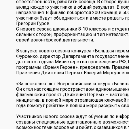
ответственность, работать сообща. В отборе лучш
вклад каждого участника в общий результат. В по
направления. В финале поборются 200 команд и 5
участники будут объединяться и вместе решать п
Григорий Гуров.
С нового сезона школьники 8-10 классов и студе
сильных сторон, профориентацию и тип интеллекта
своей волонтёрской деятельности.
В запуске нового сезона конкурса «Большая пере
Фурсенко, директор Департамента государственно
детского отдыха Министерства просвещения РФ, Г
программы «Время Героев», председатель Правле
Правления Движения Первых Валерий Моргуновск
«За несколько лет Всероссийский конкурс «Больша
Он стал настоящим пространством единомышленни
флагманский проект Движения Первых – настояща
инициатив, в полной мере отражающая ключевой п
года помогут ребятам в полной мере раскрыть сво
Участников нового сезона ждут обучения по инфо
созданы специальные адаптационные возможност
возможностями здоровья и ребят, оказавшихся в 