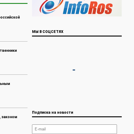
российской
МЫ В СОЦСЕТЯХ
ственники
льным
Подписка на новости
д законом