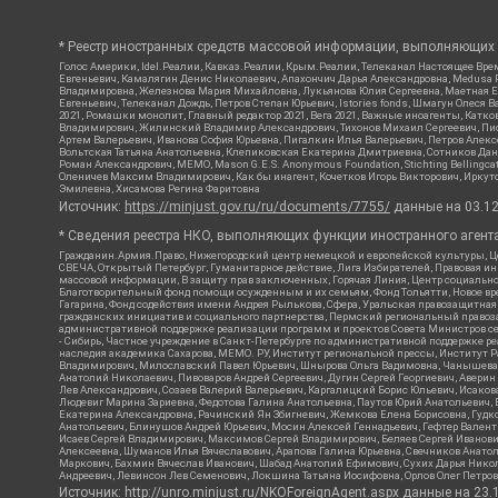
* Реестр иностранных средств массовой информации, выполняющих 
Голос Америки, Idel.Реалии, Кавказ.Реалии, Крым.Реалии, Телеканал Настоящее Врем
Евгеньевич, Камалягин Денис Николаевич, Апахончич Дарья Александровна, Medusa P
Владимировна, Железнова Мария Михайловна, Лукьянова Юлия Сергеевна, Маетная Ел
Евгеньевич, Телеканал Дождь, Петров Степан Юрьевич, Istories fonds, Шмагун Оле
2021, Ромашки монолит, Главный редактор 2021, Вега 2021, Важные иноагенты, Кат
Владимирович, Жилинский Владимир Александрович, Тихонов Михаил Сергеевич, Писк
Артем Валерьевич, Иванова София Юрьевна, Пигалкин Илья Валерьевич, Петров Алек
Вольтская Татьяна Анатольевна, Клепиковская Екатерина Дмитриевна, Сотников Дани
Роман Александрович, МЕМО, Mason G.E.S. Anonymous Foundation, Stichting Bellingc
Оленичев Максим Владимирович, Как бы инагент, Кочетков Игорь Викторович, Иркутс
Эмилевна, Хисамова Регина Фаритовна
Источник:
https://minjust.gov.ru/ru/documents/7755/
данные на
03.1
* Сведения реестра НКО, выполняющих функции иностранного агента
Гражданин.Армия.Право, Нижегородский центр немецкой и европейской культуры, Це
СВЕЧА, Открытый Петербург, Гуманитарное действие, Лига Избирателей, Правовая и
массовой информации, В защиту прав заключенных, Горячая Линия, Центр социальн
Благотворительный фонд помощи осужденным и их семьям, Фонд Тольятти, Новое время
Гагарина, Фонд содействия имени Андрея Рылькова, Сфера, Уральская правозащитная
гражданских инициатив и социального партнерства, Пермский региональный право
административной поддержке реализации программ и проектов Совета Министров се
- Сибирь, Частное учреждение в Санкт-Петербурге по административной поддержке 
наследия академика Сахарова, МЕМО. РУ, Институт региональной прессы, Институт 
Владимирович, Милославский Павел Юрьевич, Шнырова Ольга Вадимовна, Чанышева Ли
Анатолий Николаевич, Пивоваров Андрей Сергеевич, Дугин Сергей Георгиевич, Авери
Лев Александрович, Созаев Валерий Валерьевич, Каргалицкий Борис Юльевич, Исаков
Людевиг Марина Зариевна, Федотова Галина Анатольевна, Паутов Юрий Анатольевич, 
Екатерина Александровна, Рачинский Ян Збигневич, Жемкова Елена Борисовна, Гудко
Анатольевич, Блинушов Андрей Юрьевич, Мосин Алексей Геннадьевич, Гефтер Вален
Исаев Сергей Владимирович, Максимов Сергей Владимирович, Беляев Сергей Иванови
Алексеевна, Шуманов Илья Вячеславович, Арапова Галина Юрьевна, Свечников Анато
Маркович, Бахмин Вячеслав Иванович, Шабад Анатолий Ефимович, Сухих Дарья Никол
Андреевич, Левинсон Лев Семенович, Локшина Татьяна Иосифовна, Орлов Олег Петров
Источник:
http://unro.minjust.ru/NKOForeignAgent.aspx
данные на
23.