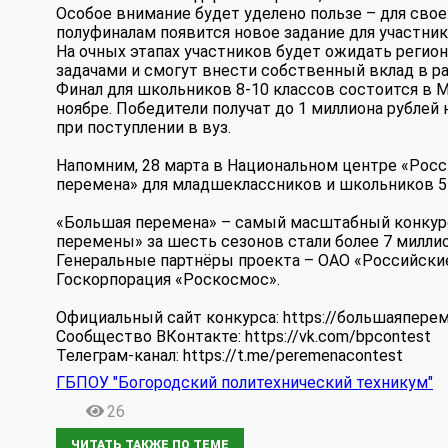
Особое внимание будет уделено пользе – для своей
полуфиналам появится новое задание для участник
На очных этапах участников будет ожидать регион
задачами и смогут внести собственный вклад в ра
Финал для школьников 8-10 классов состоится в 
ноябре. Победители получат до 1 миллиона рублей
при поступлении в вуз.
Напомним, 28 марта в Национальном центре «Росс
перемена» для младшеклассников и школьников 5-
«Большая перемена» – самый масштабный конкурс
перемены» за шесть сезонов стали более 7 миллио
Генеральные партнёры проекта – ОАО «Российские
Госкорпорация «Роскосмос».
Официальный сайт конкурса: https://большаяперем
Сообщество ВКонтакте: https://vk.com/bpcontest
Телеграм-канал: https://t.me/peremenacontest
ГБПОУ "Богородский политехнический техникум"
26
ЧИТАТЬ ТАКЖЕ ПО ТЕМЕ