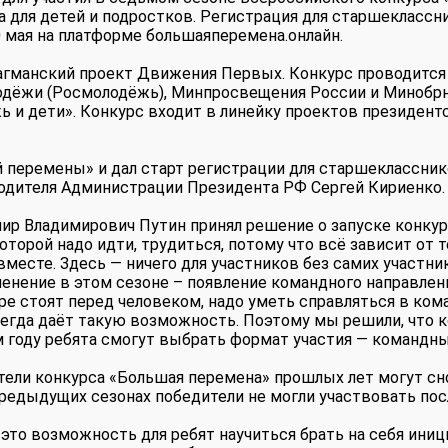
 для детей и подростков. Регистрация для старшеклассн
 мая на платформе большаяперемена.онлайн.
агманский проект Движения Первых. Конкурс проводится
одёжи (Росмолодёжь), Минпросвещения России и Минобр
ь и дети». Конкурс входит в линейку проектов президент
 перемены» и дал старт регистрации для старшеклассник
одителя Администрации Президента РФ Сергей Кириенко.
ир Владимирович Путин принял решение о запуске конку
оторой надо идти, трудиться, потому что всё зависит от т
вместе. Здесь — ничего для участников без самих участни
енение в этом сезоне – появление командного направлени
е стоят перед человеком, надо уметь справляться в ком
сегда даёт такую возможность. Поэтому мы решили, что 
м году ребята смогут выбрать формат участия — командны
тели конкурса «Большая перемена» прошлых лет могут сн
предыдущих сезонах победители не могли участвовать пос
это возможность для ребят научиться брать на себя иниц