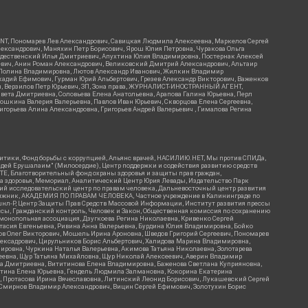
RIENT, Пономарев Лев Александрович, Савицкая Людмила Алексеевна, Маркелов Сергей
лександрович, Маняхин Петр Борисович, Ярош Юлия Петровна, Чуракова Ольга
ождественский Илья Дмитриевич, Апухтина Юлия Владимировна, Постернак Алексей
ьевич, Анин Роман Александрович, Великовский Дмитрий Александрович, Альтаир
ва Полина Владимировна, Лютов Александр Иванович, Жилкин Владимир
кадий Ефимович, Гурман Юрий Альбертович, Грезев Александр Викторович, Важенков
ич, Верзилов Петр Юрьевич, ЗП, Зона права, ЖУРНАЛИСТ-ИНОСТРАННЫЙ АГЕНТ,
вета Дмитриевна, Соловьева Елена Анатольевна, Арапова Галина Юрьевна, Перл
тошкина Валерия Валерьевна, Павлов Иван Юрьевич, Скворцова Елена Сергеевна,
горьева Алина Александровна, Григорьев Андрей Валерьевич , Гималова Регина
итики, Фонд борьбы с коррупцией, Альянс врачей, НАСИЛИЮ.НЕТ, Мы против СПИДа,
сдей Ерушалаим" (Милосердие), Центр поддержки и содействия развитию средств
Е, Благотворительный фонд охраны здоровья и защиты прав граждан,
Эра здоровья, Мемориал, Аналитический Центр Юрия Левады, Издательство Парк
кий исследовательский центр по правам человека, Дальневосточный центр развития
утяжник, АКАДЕМИЯ ПО ПРАВАМ ЧЕЛОВЕКА, Частное учреждение в Калининграде по
шнл-Р, Центр Защиты Прав Средств Массовой Информации, Институт развития прессы
ссы, Гражданский контроль, Человек и Закон, Общественная комиссия по сохранению
монопольная ассоциация, Дзугкоева Регина Николаевна, Кривенко Сергей
асия Евгеньевна, Ривина Анна Валерьевна, Бурдина Юлия Владимировна, Бойко
ов Олег Викторович, Мошель Ирина Ароновна, Шведов Григорий Сергеевич, Пономарев
лексадрович, Цирульников Борис Альбертович, Халидова Марина Владимировна,
ировна, Чуркина Наталья Валерьевна, Акимова Татьяна Николаевна, Золотарева
геевна, Щур Татьяна Михайловна, Щур Николай Алексеевич, Аверин Владимир
а Дмитриевна, Вититинова Елена Владимировна, Баженова Светлана Куприяновна,
ртина Елена Юрьевна, Гендель Людмила Залмановна, Кокорина Екатерина
ч, Протасова Ирина Вячеславовна, Литинский Леонид Борисович, Лукашевский Сергей
, Смирнов Владимир Александрович, Вицин Сергей Ефимович, Золотухин Борис