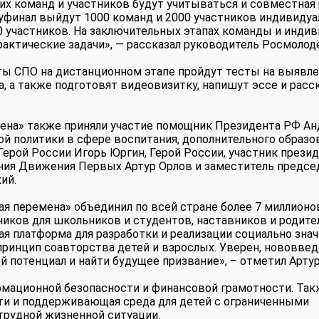
их команд и участников будут учитываться и совместная 
луфинал выйдут 1000 команд и 2000 участников индивидуа
00 участников. На заключительных этапах команды и инди
рактические задачи», — рассказал руководитель Росмоло
нты СПО на дистанционном этапе пройдут тесты на выявл
, а также подготовят видеовизитку, напишут эссе и расс
мена» также приняли участие помощник Президента РФ А
й политики в сфере воспитания, дополнительного образо
ерой России Игорь Юргин, Герой России, участник прези
ния Движения Первых Артур Орлов и заместитель предсе
ий.
я перемена» объединил по всей стране более 7 миллионо
ков для школьников и студентов, наставников и родител
я платформа для разработки и реализации социально зна
ринцип соавторства детей и взрослых. Уверен, нововвед
й потенциал и найти будущее призвание», – отметил Артур
рмационной безопасности и финансовой грамотности. Так
и и поддерживающая среда для детей с ограниченными
трудной жизненной ситуации.