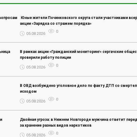
 вопросам
️ Юные жители Починковского округа стали участниками все
акции «Зарядка со стражем порядка»
0
05.08.2026
ьница
В рамках акции «Гражданский мониторинг» сергачские обще
проверили работу полиции
0
05.08.2026
В ОВД возбуждено уголовное дело по факту ДТП со смерте
исходом
0
05.08.2026
и
Двойная угроза: в Нижнем Новгороде мужчина ответит пере
за хранение разных видов наркотиков
0
05.08.2026