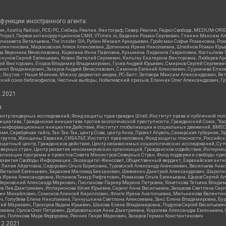
функции иностранного агента:
я, Azatliq Radiosi, PCE/PC, Сибирь.Реалии, Фактограф, Север.Реалии, Радио Свобода, MEDIUM-O
roject, Первое антикоррупционное СМИ, VTimes.io, Баданин Роман Сергеевич, Гликин Максим А
изавета Витальевна, The Insider SIA, Рубин Михаил Аркадьевич, Гройсман Софья Романовна, Р
ся Валентиновна, Мароховская Алеся Алексеевна, Долинина Ирина Николаевна, Шлейнов Роман Юр
кова Вероника Вячеславовна, Карезина Инна Павловна, Кузьмина Людмила Гавриловна, Костыле
унов Сергей Евгеньевич, Ковин Виталий Сергеевич, Кильтау Екатерина Викторовна, Любарев Ар
сей Викторович, Егоров Владимир Владимирович, Гусев Андрей Юрьевич, Смирнов Сергей Сергеев
ил Владимирович, Захаров Андрей Вячеславович, Симонов Евгений Алексеевич, Сурначева Елиза
at, Якутия – Наше Мнение, Москоу диджитал медиа, РС-Балт, Заговора Максим Александрович, Ве
кий союз библиофилов, Честные выборы, Нобелевский призыв, Еланчик Олег Александрович, Гри
2.2021
:
нтр гендерных исследований, Фонд защиты прав граждан Штаб, Институт права и публичной пол
нициатива, Гражданская инициатива против экологической преступности, Гражданский Союз, "Ха
о-информационных инициатив Действие, Институт глобализации и социальных движений, ВМЕСТ
, Серебряная тайга, Так-Так-Так, центр Сова, центр Анна, Проект Апрель, Самарская губерния, 
 группа, Женщины Евразии, СИБАЛЬТ, Институт прав человека, Фонд защиты гласности, Российс
защитный центр, Гражданское действие, Центр независимых социологических исследований, С
верных стран, Центр развития некоммерческих организаций, Гражданское содействие, Интерне
реализации программ и проектов Совета Министров Северных Стран, Фонд поддержки свободы пре
Развития Свободы Информации, Экозащита!-Женсовет, Общественный вердикт, Евразийская анти
лия Айратовна, Сидорович Ольга Борисовна, Туровский Александр Алексеевич, Васильева Анаст
н Виталий Евгеньевич, Барахоев Магомед Бекханович, Шевченко Дмитрий Александрович, Шарипк
а Ирина Александровна, Исламов Тимур Рифгатович, Романова Ольга Евгеньевна, Щаров Сергей А
Верховский Александр Маркович, Пислакова-Паркер Марина Петровна, Кочеткова Татьяна Владим
в Лев Дмитриевич, Илларионова Юлия Юрьевна, Саранг Анна Васильевна, Захарова Светлана Сер
тин Михайлович, Симонов Алексей Кириллович, Флиге Ирина Анатольевна, Мельникова Валентин
ч, Голубева Елена Николаевна, Ганнушкина Светлана Алексеевна, Закс Елена Владимировна, Бу
лий Мариевич, Прохоров Вадим Юрьевич, Шахова Елена Владимировна, Подузов Сергей Васильеви
аевна, Орлов Олег Петрович, Добровольская Анна Дмитриевна, Королева Александра Евгеньевна
ич, Полякова Мара Федоровна, Резник Генри Маркович, Захаров Герман Константинович
12.2021