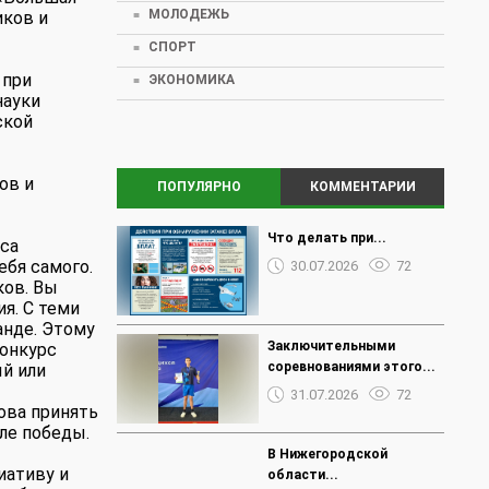
МОЛОДЕЖЬ
иков и
СПОРТ
 при
ЭКОНОМИКА
науки
ской
ов и
ПОПУЛЯРНО
КОММЕНТАРИИ
Что делать при...
рса
ебя самого.
30.07.2026
72
ков. Вы
я. С теми
анде. Этому
Заключительными
конкурс
соревнованиями этого...
й или
31.07.2026
72
ова принять
ле победы.
В Нижегородской
иативу и
области...