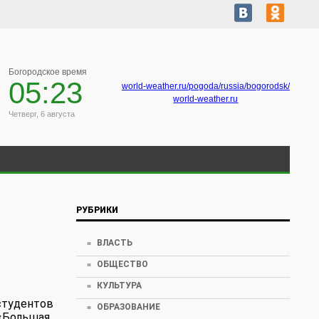
Богородское время
05:23
world-weather.ru/pogoda/russia/bogorodsk/
world-weather.ru
Четверг, 6 августа
РУБРИКИ
ВЛАСТЬ
ОБЩЕСТВО
КУЛЬТУРА
студентов
ОБРАЗОВАНИЕ
 «Большая