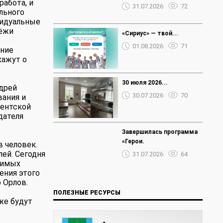
работа, и
31.07.2026
72
льного
видуальные
дёжи
«Сириус» — твой...
01.08.2026
71
ение
кажут о
30 июля 2026...
ндрей
30.07.2026
70
вания и
дентской
дателя
Завершилась программа
«Герои.
в человек.
ей. Сегодня
31.07.2026
64
чимых
ения этого
 Орлов.
ПОЛЕЗНЫЕ РЕСУРСЫ
же будут