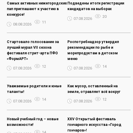
Самых активных нижегородских
Подведены итоги регистрации
пап приглашают к участию в
кандидатов на выборах
конкурсе!
20
07.08.2026
11
08.08.2026
Стартовало голосование за
Роспотребнадзор утвердил
лучший мурал VII сезона
рекомендации по рыбе и
фестиваля стрит-арта ПФО
морепродуктам в детском
«ФормАРТ»
меню
12
14
07.08.2026
07.08.2026
Уважаемые родители и юные
Как мусор, оставленный на
таланты!
земле, отравляет всё вокруг
14
12
07.08.2026
07.08.2026
Новый учебный год – новые
XXV Открытый фестиваль
возможности!
гончарного искусства «Город
гончаров»!
14