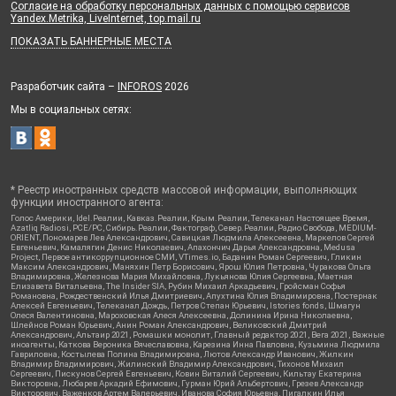
Согласие на обработку персональных данных с помощью сервисов
Yandex.Metrika, LiveInternet, top.mail.ru
ПОКАЗАТЬ БАННЕРНЫЕ МЕСТА
Разработчик сайта –
INFOROS
2026
Мы в социальных сетях:
* Реестр иностранных средств массовой информации, выполняющих
функции иностранного агента:
Голос Америки, Idel.Реалии, Кавказ.Реалии, Крым.Реалии, Телеканал Настоящее Время,
Azatliq Radiosi, PCE/PC, Сибирь.Реалии, Фактограф, Север.Реалии, Радио Свобода, MEDIUM-
ORIENT, Пономарев Лев Александрович, Савицкая Людмила Алексеевна, Маркелов Сергей
Евгеньевич, Камалягин Денис Николаевич, Апахончич Дарья Александровна, Medusa
Project, Первое антикоррупционное СМИ, VTimes.io, Баданин Роман Сергеевич, Гликин
Максим Александрович, Маняхин Петр Борисович, Ярош Юлия Петровна, Чуракова Ольга
Владимировна, Железнова Мария Михайловна, Лукьянова Юлия Сергеевна, Маетная
Елизавета Витальевна, The Insider SIA, Рубин Михаил Аркадьевич, Гройсман Софья
Романовна, Рождественский Илья Дмитриевич, Апухтина Юлия Владимировна, Постернак
Алексей Евгеньевич, Телеканал Дождь, Петров Степан Юрьевич, Istories fonds, Шмагун
Олеся Валентиновна, Мароховская Алеся Алексеевна, Долинина Ирина Николаевна,
Шлейнов Роман Юрьевич, Анин Роман Александрович, Великовский Дмитрий
Александрович, Альтаир 2021, Ромашки монолит, Главный редактор 2021, Вега 2021, Важные
иноагенты, Каткова Вероника Вячеславовна, Карезина Инна Павловна, Кузьмина Людмила
Гавриловна, Костылева Полина Владимировна, Лютов Александр Иванович, Жилкин
Владимир Владимирович, Жилинский Владимир Александрович, Тихонов Михаил
Сергеевич, Пискунов Сергей Евгеньевич, Ковин Виталий Сергеевич, Кильтау Екатерина
Викторовна, Любарев Аркадий Ефимович, Гурман Юрий Альбертович, Грезев Александр
Викторович, Важенков Артем Валерьевич, Иванова София Юрьевна, Пигалкин Илья