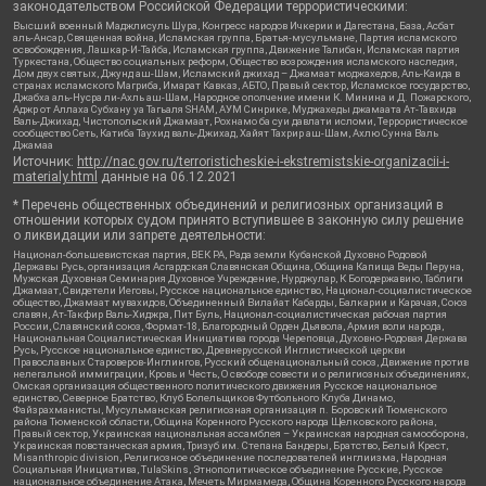
законодательством Российской Федерации террористическими:
Высший военный Маджлисуль Шура, Конгресс народов Ичкерии и Дагестана, База, Асбат
аль-Ансар, Священная война, Исламская группа, Братья-мусульмане, Партия исламского
освобождения, Лашкар-И-Тайба, Исламская группа, Движение Талибан, Исламская партия
Туркестана, Общество социальных реформ, Общество возрождения исламского наследия,
Дом двух святых, Джунд аш-Шам, Исламский джихад – Джамаат моджахедов, Аль-Каида в
странах исламского Магриба, Имарат Кавказ, АБТО, Правый сектор, Исламское государство,
Джабха аль-Нусра ли-Ахль аш-Шам, Народное ополчение имени К. Минина и Д. Пожарского,
Аджр от Аллаха Субхану уа Тагьаля SHAM, АУМ Синрике, Муджахеды джамаата Ат-Тавхида
Валь-Джихад, Чистопольский Джамаат, Рохнамо ба суи давлати исломи, Террористическое
сообщество Сеть, Катиба Таухид валь-Джихад, Хайят Тахрир аш-Шам, Ахлю Сунна Валь
Джамаа
Источник:
http://nac.gov.ru/terroristicheskie-i-ekstremistskie-organizacii-i-
materialy.html
данные на
06.12.2021
* Перечень общественных объединений и религиозных организаций в
отношении которых судом принято вступившее в законную силу решение
о ликвидации или запрете деятельности:
Национал-большевистская партия, ВЕК РА, Рада земли Кубанской Духовно Родовой
Державы Русь, организация Асгардская Славянская Община, Община Капища Веды Перуна,
Мужская Духовная Семинария Духовное Учреждение, Нурджулар, К Богодержавию, Таблиги
Джамаат, Свидетели Иеговы, Русское национальное единство, Национал-социалистическое
общество, Джамаат мувахидов, Объединенный Вилайат Кабарды, Балкарии и Карачая, Союз
славян, Ат-Такфир Валь-Хиджра, Пит Буль, Национал-социалистическая рабочая партия
России, Славянский союз, Формат-18, Благородный Орден Дьявола, Армия воли народа,
Национальная Социалистическая Инициатива города Череповца, Духовно-Родовая Держава
Русь, Русское национальное единство, Древнерусской Инглистической церкви
Православных Староверов-Инглингов, Русский общенациональный союз, Движение против
нелегальной иммиграции, Кровь и Честь, О свободе совести и о религиозных объединениях,
Омская организация общественного политического движения Русское национальное
единство, Северное Братство, Клуб Болельщиков Футбольного Клуба Динамо,
Файзрахманисты, Мусульманская религиозная организация п. Боровский Тюменского
района Тюменской области, Община Коренного Русского народа Щелковского района,
Правый сектор, Украинская национальная ассамблея – Украинская народная самооборона,
Украинская повстанческая армия, Тризуб им. Степана Бандеры, Братство, Белый Крест,
Misanthropic division, Религиозное объединение последователей инглиизма, Народная
Социальная Инициатива, TulaSkins, Этнополитическое объединение Русские, Русское
национальное объединение Атака, Мечеть Мирмамеда, Община Коренного Русского народа