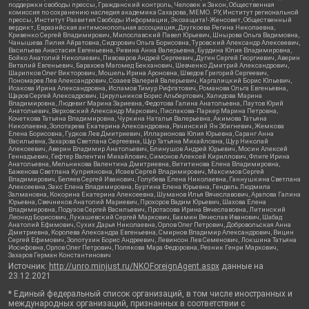
поддержки свободы прессы, Гражданский контроль, Человек и Закон, Общественная
комиссия по сохранению наследия академика Сахарова, МЕМО. РУ, Институт региональной
прессы, Институт Развития Свободы Информации, Экозащита!-Женсовет, Общественный
вердикт, Евразийская антимонопольная ассоциация, Дзугкоева Регина Николаевна,
Кривенко Сергей Владимирович, Милославский Павел Юрьевич, Шнырова Ольга Вадимовна,
Чанышева Лилия Айратовна, Сидорович Ольга Борисовна, Туровский Александр Алексеевич,
Васильева Анастасия Евгеньевна, Ривина Анна Валерьевна, Бурдина Юлия Владимировна,
Бойко Анатолий Николаевич, Пивоваров Андрей Сергеевич, Дугин Сергей Георгиевич, Аверин
Виталий Евгеньевич, Барахоев Магомед Бекханович, Шевченко Дмитрий Александрович,
Шарипков Олег Викторович, Мошель Ирина Ароновна, Шведов Григорий Сергеевич,
Пономарев Лев Александрович, Созаев Валерий Валерьевич, Каргалицкий Борис Юльевич,
Исакова Ирина Александровна, Исламов Тимур Рифгатович, Романова Ольга Евгеньевна,
Щаров Сергей Алексадрович, Цирульников Борис Альбертович, Халидова Марина
Владимировна, Людевиг Марина Зариевна, Федотова Галина Анатольевна, Паутов Юрий
Анатольевич, Верховский Александр Маркович, Пислакова-Паркер Марина Петровна,
Кочеткова Татьяна Владимировна, Чуркина Наталья Валерьевна, Акимова Татьяна
Николаевна, Золотарева Екатерина Александровна, Рачинский Ян Збигневич, Жемкова
Елена Борисовна, Гудков Лев Дмитриевич, Илларионова Юлия Юрьевна, Саранг Анна
Васильевна, Захарова Светлана Сергеевна, Щур Татьяна Михайловна, Щур Николай
Алексеевич, Аверин Владимир Анатольевич, Блинушов Андрей Юрьевич, Мосин Алексей
Геннадьевич, Гефтер Валентин Михайлович, Симонов Алексей Кириллович, Флиге Ирина
Анатольевна, Мельникова Валентина Дмитриевна, Вититинова Елена Владимировна,
Баженова Светлана Куприяновна, Исаев Сергей Владимирович, Максимов Сергей
Владимирович, Беляев Сергей Иванович, Голубева Елена Николаевна, Ганнушкина Светлана
Алексеевна, Закс Елена Владимировна, Буртина Елена Юрьевна, Гендель Людмила
Залмановна, Кокорина Екатерина Алексеевна, Шуманов Илья Вячеславович, Арапова Галина
Юрьевна, Свечников Анатолий Мариевич, Прохоров Вадим Юрьевич, Шахова Елена
Владимировна, Подузов Сергей Васильевич, Протасова Ирина Вячеславовна, Литинский
Леонид Борисович, Лукашевский Сергей Маркович, Бахмин Вячеслав Иванович, Шабад
Анатолий Ефимович, Сухих Дарья Николаевна, Орлов Олег Петрович, Добровольская Анна
Дмитриевна, Королева Александра Евгеньевна, Смирнов Владимир Александрович, Вицин
Сергей Ефимович, Золотухин Борис Андреевич, Левинсон Лев Семенович, Локшина Татьяна
Иосифовна, Орлов Олег Петрович, Полякова Мара Федоровна, Резник Генри Маркович,
Захаров Герман Константинович
Источник:
http://unro.minjust.ru/NKOForeignAgent.aspx
данные на
23.12.2021
* Единый федеральный список организаций, в том числе иностранных и
международных организаций, признанных в соответствии с