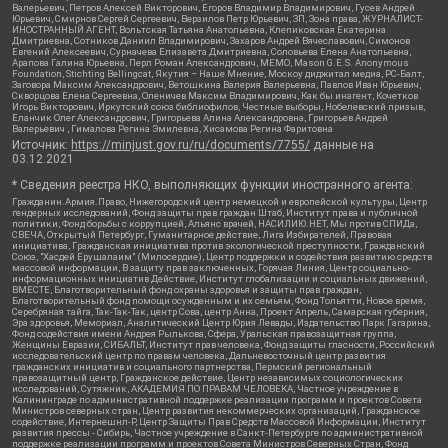
Валерьевич, Петров Алексей Викторович, Егоров Владимир Владимирович, Гусев Андрей
Юрьевич, Смирнов Сергей Сергеевич, Верзилов Петр Юрьевич, ЗП, Зона права, ЖУРНАЛИСТ-
ИНОСТРАННЫЙ АГЕНТ, Вольтская Татьяна Анатольевна, Клепиковская Екатерина
Дмитриевна, Сотников Даниил Владимирович, Захаров Андрей Вячеславович, Симонов
Евгений Алексеевич, Сурначева Елизавета Дмитриевна, Соловьева Елена Анатольевна,
Арапова Галина Юрьевна, Перл Роман Александрович, МЕМО, Mason G.E.S. Anonymous
Foundation, Stichting Bellingcat, Якутия – Наше Мнение, Москоу диджитал медиа, РС-Балт,
Заговора Максим Александрович, Ветошкина Валерия Валерьевна, Павлов Иван Юрьевич,
Скворцова Елена Сергеевна, Оленичев Максим Владимирович, Как бы инагент, Кочетков
Игорь Викторович, Иркутский союз библиофилов, Честные выборы, Нобелевский призыв,
Еланчик Олег Александрович, Григорьева Алина Александровна, Григорьев Андрей
Валерьевич , Гималова Регина Эмилевна, Хисамова Регина Фаритовна
Источник:
https://minjust.gov.ru/ru/documents/7755/
данные на
03.12.2021
* Сведения реестра НКО, выполняющих функции иностранного агента:
Гражданин.Армия.Право, Нижегородский центр немецкой и европейской культуры, Центр
гендерных исследований, Фонд защиты прав граждан Штаб, Институт права и публичной
политики, Фонд борьбы с коррупцией, Альянс врачей, НАСИЛИЮ.НЕТ, Мы против СПИДа,
СВЕЧА, Открытый Петербург, Гуманитарное действие, Лига Избирателей, Правовая
инициатива, Гражданская инициатива против экологической преступности, Гражданский
Союз, "Хасдей Ерушалаим" (Милосердие), Центр поддержки и содействия развитию средств
массовой информации, В защиту прав заключенных, Горячая Линия, Центр социально-
информационных инициатив Действие, Институт глобализации и социальных движений,
ВМЕСТЕ, Благотворительный фонд охраны здоровья и защиты прав граждан,
Благотворительный фонд помощи осужденным и их семьям, Фонд Тольятти, Новое время,
Серебряная тайга, Так-Так-Так, центр Сова, центр Анна, Проект Апрель, Самарская губерния,
Эра здоровья, Мемориал, Аналитический Центр Юрия Левады, Издательство Парк Гагарина,
Фонд содействия имени Андрея Рылькова, Сфера, Уральская правозащитная группа,
Женщины Евразии, СИБАЛЬТ, Институт прав человека, Фонд защиты гласности, Российский
исследовательский центр по правам человека, Дальневосточный центр развития
гражданских инициатив и социального партнерства, Пермский региональный
правозащитный центр, Гражданское действие, Центр независимых социологических
исследований, Сутяжник, АКАДЕМИЯ ПО ПРАВАМ ЧЕЛОВЕКА, Частное учреждение в
Калининграде по административной поддержке реализации программ и проектов Совета
Министров северных стран, Центр развития некоммерческих организаций, Гражданское
содействие, Интернешнл-Р, Центр Защиты Прав Средств Массовой Информации, Институт
развития прессы - Сибирь, Частное учреждение в Санкт-Петербурге по административной
поддержке реализации программ и проектов Совета Министров Северных Стран, Фонд