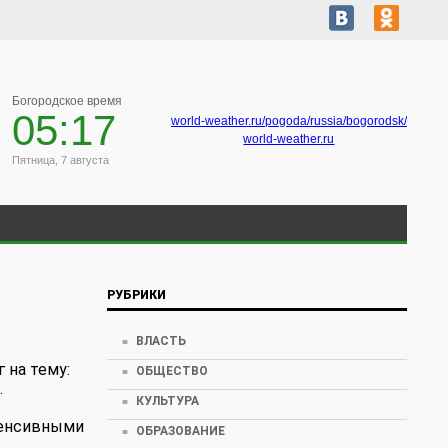
Богородское время
05:17
world-weather.ru/pogoda/russia/bogorodsk/
world-weather.ru
Пятница, 7 августа
РУБРИКИ
ВЛАСТЬ
 на тему:
ОБЩЕСТВО
.
КУЛЬТУРА
тенсивными
ОБРАЗОВАНИЕ