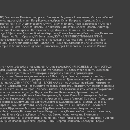
RIENT, Пономарев Лев Александрович, Савицкая Людмила Алексеевна, Маркелов Сергей
лександрович, Маняхин Петр Борисович, Ярош Юлия Петровна, Чуракова Ольга
ождественский Илья Дмитриевич, Апухтина Юлия Владимировна, Постернак Алексей
ьевич, Анин Роман Александрович, Великовский Дмитрий Александрович, Альтаир
ва Полина Владимировна, Лютов Александр Иванович, Жилкин Владимир
кадий Ефимович, Гурман Юрий Альбертович, Грезев Александр Викторович, Важенков
ич, Верзилов Петр Юрьевич, ЗП, Зона права, ЖУРНАЛИСТ-ИНОСТРАННЫЙ АГЕНТ,
вета Дмитриевна, Соловьева Елена Анатольевна, Арапова Галина Юрьевна, Перл
тошкина Валерия Валерьевна, Павлов Иван Юрьевич, Скворцова Елена Сергеевна,
горьева Алина Александровна, Григорьев Андрей Валерьевич , Гималова Регина
итики, Фонд борьбы с коррупцией, Альянс врачей, НАСИЛИЮ.НЕТ, Мы против СПИДа,
сдей Ерушалаим" (Милосердие), Центр поддержки и содействия развитию средств
Е, Благотворительный фонд охраны здоровья и защиты прав граждан,
Эра здоровья, Мемориал, Аналитический Центр Юрия Левады, Издательство Парк
кий исследовательский центр по правам человека, Дальневосточный центр развития
утяжник, АКАДЕМИЯ ПО ПРАВАМ ЧЕЛОВЕКА, Частное учреждение в Калининграде по
шнл-Р, Центр Защиты Прав Средств Массовой Информации, Институт развития прессы
ссы, Гражданский контроль, Человек и Закон, Общественная комиссия по сохранению
монопольная ассоциация, Дзугкоева Регина Николаевна, Кривенко Сергей
асия Евгеньевна, Ривина Анна Валерьевна, Бурдина Юлия Владимировна, Бойко
ов Олег Викторович, Мошель Ирина Ароновна, Шведов Григорий Сергеевич, Пономарев
лексадрович, Цирульников Борис Альбертович, Халидова Марина Владимировна,
ировна, Чуркина Наталья Валерьевна, Акимова Татьяна Николаевна, Золотарева
геевна, Щур Татьяна Михайловна, Щур Николай Алексеевич, Аверин Владимир
а Дмитриевна, Вититинова Елена Владимировна, Баженова Светлана Куприяновна,
ртина Елена Юрьевна, Гендель Людмила Залмановна, Кокорина Екатерина
ч, Протасова Ирина Вячеславовна, Литинский Леонид Борисович, Лукашевский Сергей
, Смирнов Владимир Александрович, Вицин Сергей Ефимович, Золотухин Борис