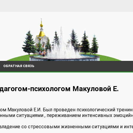
ОБРАТНАЯ СВЯЗЬ
едагогом-психологом Макуловой Е.
ом Макуловой Е.И. Был проведен психологический тренинг
енными ситуациями , переживанием интенсивных эмоций»
совладение со стрессовыми жизненными ситуациями и ин