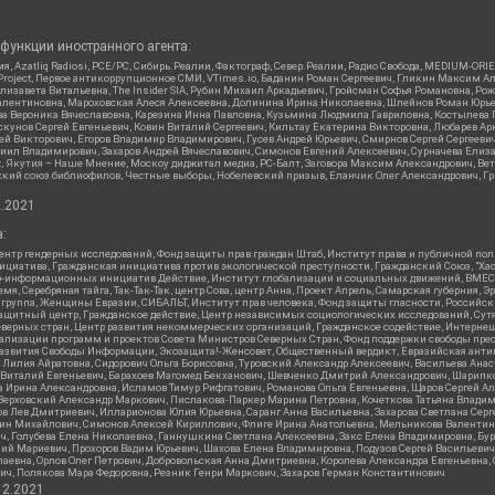
функции иностранного агента:
я, Azatliq Radiosi, PCE/PC, Сибирь.Реалии, Фактограф, Север.Реалии, Радио Свобода, MEDIUM-O
roject, Первое антикоррупционное СМИ, VTimes.io, Баданин Роман Сергеевич, Гликин Максим А
изавета Витальевна, The Insider SIA, Рубин Михаил Аркадьевич, Гройсман Софья Романовна, Р
ся Валентиновна, Мароховская Алеся Алексеевна, Долинина Ирина Николаевна, Шлейнов Роман Юр
кова Вероника Вячеславовна, Карезина Инна Павловна, Кузьмина Людмила Гавриловна, Костыле
унов Сергей Евгеньевич, Ковин Виталий Сергеевич, Кильтау Екатерина Викторовна, Любарев Ар
сей Викторович, Егоров Владимир Владимирович, Гусев Андрей Юрьевич, Смирнов Сергей Сергеев
ил Владимирович, Захаров Андрей Вячеславович, Симонов Евгений Алексеевич, Сурначева Елиза
at, Якутия – Наше Мнение, Москоу диджитал медиа, РС-Балт, Заговора Максим Александрович, Ве
кий союз библиофилов, Честные выборы, Нобелевский призыв, Еланчик Олег Александрович, Гри
2.2021
:
нтр гендерных исследований, Фонд защиты прав граждан Штаб, Институт права и публичной пол
нициатива, Гражданская инициатива против экологической преступности, Гражданский Союз, "Ха
о-информационных инициатив Действие, Институт глобализации и социальных движений, ВМЕСТ
, Серебряная тайга, Так-Так-Так, центр Сова, центр Анна, Проект Апрель, Самарская губерния, 
 группа, Женщины Евразии, СИБАЛЬТ, Институт прав человека, Фонд защиты гласности, Российс
защитный центр, Гражданское действие, Центр независимых социологических исследований, С
верных стран, Центр развития некоммерческих организаций, Гражданское содействие, Интерне
реализации программ и проектов Совета Министров Северных Стран, Фонд поддержки свободы пре
Развития Свободы Информации, Экозащита!-Женсовет, Общественный вердикт, Евразийская анти
лия Айратовна, Сидорович Ольга Борисовна, Туровский Александр Алексеевич, Васильева Анаст
н Виталий Евгеньевич, Барахоев Магомед Бекханович, Шевченко Дмитрий Александрович, Шарипк
а Ирина Александровна, Исламов Тимур Рифгатович, Романова Ольга Евгеньевна, Щаров Сергей А
Верховский Александр Маркович, Пислакова-Паркер Марина Петровна, Кочеткова Татьяна Владим
в Лев Дмитриевич, Илларионова Юлия Юрьевна, Саранг Анна Васильевна, Захарова Светлана Сер
тин Михайлович, Симонов Алексей Кириллович, Флиге Ирина Анатольевна, Мельникова Валентин
ч, Голубева Елена Николаевна, Ганнушкина Светлана Алексеевна, Закс Елена Владимировна, Бу
лий Мариевич, Прохоров Вадим Юрьевич, Шахова Елена Владимировна, Подузов Сергей Васильеви
аевна, Орлов Олег Петрович, Добровольская Анна Дмитриевна, Королева Александра Евгеньевна
ич, Полякова Мара Федоровна, Резник Генри Маркович, Захаров Герман Константинович
12.2021