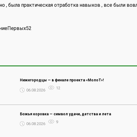
но , была практическая отработка навыков , все были вов
ениеПервых52
Нижегородцы — в финале проекта «МолоТ»!
12
06.08.2026
Божья коровка — символ удачи, детства и лета
9
06.08.2026