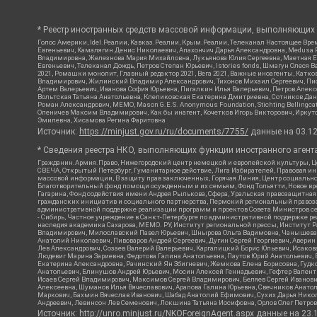
* Реестр иностранных средств массовой информации, выполняющих 
Голос Америки, Idel.Реалии, Кавказ.Реалии, Крым.Реалии, Телеканал Настоящее Врем
Евгеньевич, Камалягин Денис Николаевич, Апахончич Дарья Александровна, Medusa P
Владимировна, Железнова Мария Михайловна, Лукьянова Юлия Сергеевна, Маетная Ел
Евгеньевич, Телеканал Дождь, Петров Степан Юрьевич, Istories fonds, Шмагун Оле
2021, Ромашки монолит, Главный редактор 2021, Вега 2021, Важные иноагенты, Кат
Владимирович, Жилинский Владимир Александрович, Тихонов Михаил Сергеевич, Писк
Артем Валерьевич, Иванова София Юрьевна, Пигалкин Илья Валерьевич, Петров Алек
Вольтская Татьяна Анатольевна, Клепиковская Екатерина Дмитриевна, Сотников Дани
Роман Александрович, МЕМО, Mason G.E.S. Anonymous Foundation, Stichting Bellingc
Оленичев Максим Владимирович, Как бы инагент, Кочетков Игорь Викторович, Иркутс
Эмилевна, Хисамова Регина Фаритовна
Источник:
https://minjust.gov.ru/ru/documents/7755/
данные на
03.1
* Сведения реестра НКО, выполняющих функции иностранного агента
Гражданин.Армия.Право, Нижегородский центр немецкой и европейской культуры, Це
СВЕЧА, Открытый Петербург, Гуманитарное действие, Лига Избирателей, Правовая и
массовой информации, В защиту прав заключенных, Горячая Линия, Центр социальн
Благотворительный фонд помощи осужденным и их семьям, Фонд Тольятти, Новое время
Гагарина, Фонд содействия имени Андрея Рылькова, Сфера, Уральская правозащитная
гражданских инициатив и социального партнерства, Пермский региональный право
административной поддержке реализации программ и проектов Совета Министров се
- Сибирь, Частное учреждение в Санкт-Петербурге по административной поддержке 
наследия академика Сахарова, МЕМО. РУ, Институт региональной прессы, Институт 
Владимирович, Милославский Павел Юрьевич, Шнырова Ольга Вадимовна, Чанышева Ли
Анатолий Николаевич, Пивоваров Андрей Сергеевич, Дугин Сергей Георгиевич, Авери
Лев Александрович, Созаев Валерий Валерьевич, Каргалицкий Борис Юльевич, Исаков
Людевиг Марина Зариевна, Федотова Галина Анатольевна, Паутов Юрий Анатольевич, 
Екатерина Александровна, Рачинский Ян Збигневич, Жемкова Елена Борисовна, Гудко
Анатольевич, Блинушов Андрей Юрьевич, Мосин Алексей Геннадьевич, Гефтер Вален
Исаев Сергей Владимирович, Максимов Сергей Владимирович, Беляев Сергей Иванови
Алексеевна, Шуманов Илья Вячеславович, Арапова Галина Юрьевна, Свечников Анато
Маркович, Бахмин Вячеслав Иванович, Шабад Анатолий Ефимович, Сухих Дарья Никол
Андреевич, Левинсон Лев Семенович, Локшина Татьяна Иосифовна, Орлов Олег Петров
Источник:
http://unro.minjust.ru/NKOForeignAgent.aspx
данные на
23.